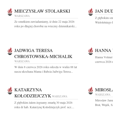
MIECZYSŁAW STOLARSKI
JAN DU
WARSZAWA
Z głębokim sm
Ze smutkiem zawiadamiamy, iż dniu 22 maja 2026
Wieloletniego 
roku po długiej chorobie na wieczny dziennikarski...
JADWIGA TERESA
HANNA
CHROSTOWSKA-MICHALIK
Hanna Volmer 
WARSZAWA
czerwca 2026 r
W dniu 8 czerwca 2026 roku odeszła w wieku 88 lat
nasza ukochana Mama i Babcia Jadwiga Teresa...
KATARZYNA
MIROSŁ
KOŁODZIEJCZYK
WARSZAWA
WARSZAWA
Mirosław Janus
Z głębokim żalem żegnamy zmarłą 30 maja 2026
Brat, Wujek, Sz
roku dr hab. Katarzynę Kołodziejczyk prof. ucz....