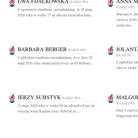
EWA FIJAŁKOWSKA
ANNA M
WARSZAWA
WARSZAWA
Z ogromnym smutkiem, zawiadamiamy, że 28 maja
Wpisana w dni
2026 roku w wieku 77 lat odeszła nasza ukochana...
czerwca 2026 
serdeczna...
BARBARA BERGER
JOLANT
WARSZAWA
KRAKÓW
Z głębokim smutkiem zawiadamiamy, że w dniu 28
Z głębokim ża
maja 2026 roku zmarła przeżywszy lat 85 Barbara...
roku w wieku 79
JERZY SUBSTYK
MAŁGO
WARSZAWA
WARSZAWA
31 maja 2026 roku w wieku 98 lat odszedł od nas na
Dnia 5 czerwca
wieczną wartę Kapitan Jerzy Substyk ps....
Małgorzata Ko