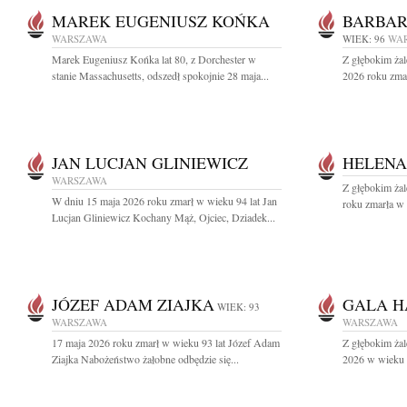
MAREK EUGENIUSZ KOŃKA
BARBAR
WARSZAWA
WIEK: 96
WA
Marek Eugeniusz Końka lat 80, z Dorchester w
Z głębokim ża
stanie Massachusetts, odszedł spokojnie 28 maja...
2026 roku zmar
JAN LUCJAN GLINIEWICZ
HELENA
WARSZAWA
Z głębokim ża
W dniu 15 maja 2026 roku zmarł w wieku 94 lat Jan
roku zmarła w 
Lucjan Gliniewicz Kochany Mąż, Ojciec, Dziadek...
JÓZEF ADAM ZIAJKA
GALA H
WIEK: 93
WARSZAWA
WARSZAWA
17 maja 2026 roku zmarł w wieku 93 lat Józef Adam
Z głębokim ża
Ziajka Nabożeństwo żałobne odbędzie się...
2026 w wieku 9