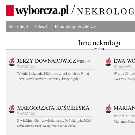
Nekrologi
Odeszli
Poradnik pogrzebowy
Inne nekrologi
JERZY DOWNAROWICZ
EWA WO
WIEK: 94
WARSZAWA
WARSZAWA
W dniu 1 sierpnia 2026 roku zmarł w wieku 94 lat
W dniu 31 lipc
Jerzy Downarowicz Człowiek, który nigdy...
Ewa Wolińska-W
MAŁGORZATA KOŚCIELSKA
MARIAN
WARSZAWA
W dniu 22 lipc
Z wielkim bólem zawiadamiamy, że 3 sierpnia 2026
Marianna Czas
roku zmarła Prof. Małgorzata Kościelska...