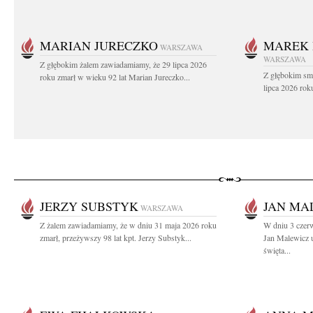
MARIAN JURECZKO
MAREK 
WARSZAWA
WARSZAWA
Z głębokim żalem zawiadamiamy, że 29 lipca 2026
Z głębokim sm
roku zmarł w wieku 92 lat Marian Jureczko...
lipca 2026 rok
JERZY SUBSTYK
JAN MA
WARSZAWA
Z żalem zawiadamiamy, że w dniu 31 maja 2026 roku
W dniu 3 czer
zmarł, przeżywszy 98 lat kpt. Jerzy Substyk...
Jan Malewicz 
święta...