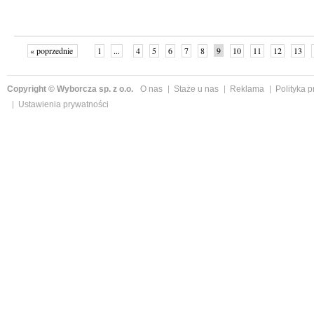
« poprzednie
1
...
4
5
6
7
8
9
10
11
12
13
Copyright © Wyborcza sp. z o.o.
O nas
Staże u nas
Reklama
Polityka 
Ustawienia prywatności