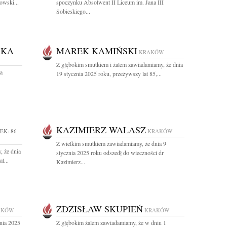
owski...
spoczynku Absolwent II Liceum im. Jana III
Sobieskiego...
SKA
MAREK KAMIŃSKI
KRAKÓW
Z głębokim smutkiem i żalem zawiadamiamy, że dnia
a
19 stycznia 2025 roku, przeżywszy lat 85,...
KAZIMIERZ WALASZ
EK: 86
KRAKÓW
Z wielkim smutkiem zawiadamiamy, że dnia 9
, że dnia
stycznia 2025 roku odszedł do wieczności dr
t...
Kazimierz...
ZDZISŁAW SKUPIEŃ
AKÓW
KRAKÓW
nia 2025
Z głębokim żalem zawiadamiamy, że w dniu 1