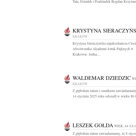
Tata, Dziadek i Pradziadek Bogdan Krzyżan
KRYSTYNA SIERACZYŃ
KRAKÓW
Krystyna Sieraczyńska najukochańsza Cioci
Absolwentka Akademii Sztuk Pięknych w
Krakowie. Jedna...
WALDEMAR DZIEDZIC
WI
KRAKÓW
Z głębokim żalem i smutkiem zawiadamiamy
14 stycznia 2025 roku odszedł w wieku 86 la
LESZEK GOŁDA
WIEK: 64
KR
Z głębokim żalem zawiadamiamy, że 8 stycz