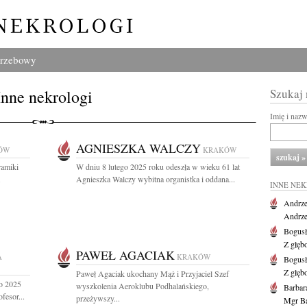
grzebowy
Inne nekrologi
Szukaj
Imię i naz
AGNIESZKA WALCZY
ÓW
KRAKÓW
ramiki
W dniu 8 lutego 2025 roku odeszła w wieku 61 lat
.
Agnieszka Walczy wybitna organistka i oddana...
INNE NE
Andrze
Andrzej
Bogus
Z głęb
PAWEŁ AGACIAK
A
KRAKÓW
Bogus
Z głęb
Paweł Agaciak ukochany Mąż i Przyjaciel Szef
go 2025
wyszkolenia Aeroklubu Podhalańskiego,
Barbar
fesor...
przeżywszy...
Mgr Ba