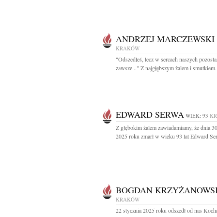
ANDRZEJ MARCZEWSKI
KRAKÓW
"Odszedłeś, lecz w sercach naszych pozosta
zawsze..." Z najgłębszym żalem i smutkiem.
EDWARD SERWA
WIEK: 93
K
Z głębokim żalem zawiadamiamy, że dnia 30
2025 roku zmarł w wieku 93 lat Edward Ser
BOGDAN KRZYŻANOWS
KRAKÓW
22 stycznia 2025 roku odszedł od nas Koc