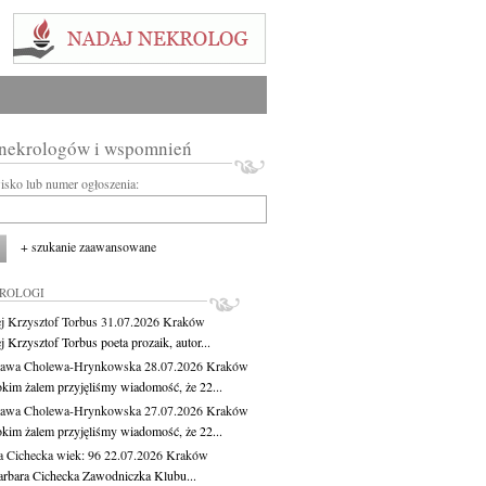
 nekrologów i wspomnień
wisko lub numer ogłoszenia:
+ szukanie zaawansowane
KROLOGI
j Krzysztof Torbus
31.07.2026
Kraków
 Krzysztof Torbus poeta prozaik, autor...
ława Cholewa-Hrynkowska
28.07.2026
Kraków
okim żalem przyjęliśmy wiadomość, że 22...
ława Cholewa-Hrynkowska
27.07.2026
Kraków
okim żalem przyjęliśmy wiadomość, że 22...
a Cichecka
wiek: 96
22.07.2026
Kraków
rbara Cichecka Zawodniczka Klubu...