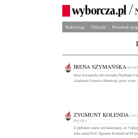
Nekrologi
Odeszli
Poradnik po
IRENA SZYMAŃSKA
KRAK
Irena Szymańska absolwentka Wydziału Ce
Akademii Górniczo-Hutniczej, przez wiele..
ZYGMUNT KOLENDA
CAŁ
POLSKA
Z głębokim żalem zawiadamiamy, że 5 lute
roku zmarł Prof. Zygmunt Kolenda lat 88 pro