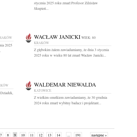
stycznia 2025 roku zmarł Profesor Zdzisław
Skupień...
WACŁAW JANICKI
RAKÓW
WIEK: 80
KRAKÓW
nia 2025
Z głębokim żalem zawiadamiamy, że dnia 3 stycznia
.
2025 roku w wieku 80 lat zmarł Wacław Janicki...
WALDEMAR NIEWALDA
AKÓW
KATOWICE
 Dziadek,
Z wielkim smutkiem zawiadamiamy, że 30 grudnia
2024 roku zmarł wybitny badacz i projektant...
7
8
9
10
11
12
13
14
...
191
następne »