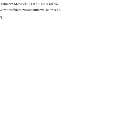
Kazimierz Mościcki
21.07.2026
Kraków
okim smutkiem zawiadamiamy, że dnia 16...
ej