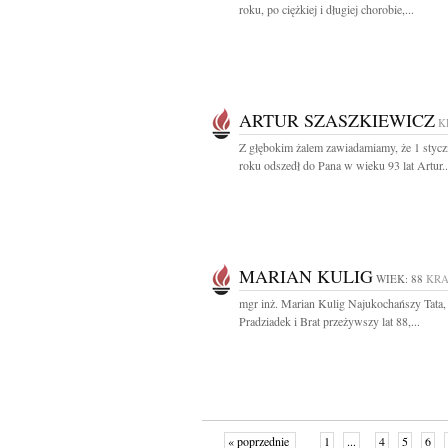
roku, po ciężkiej i długiej chorobie,...
ARTUR SZASZKIEWICZ
K
Z głębokim żalem zawiadamiamy, że 1 stycz
roku odszedł do Pana w wieku 93 lat Artur..
MARIAN KULIG
WIEK: 88
KR
mgr inż. Marian Kulig Najukochańszy Tata,
Pradziadek i Brat przeżywszy lat 88,...
« poprzednie
1
...
4
5
6