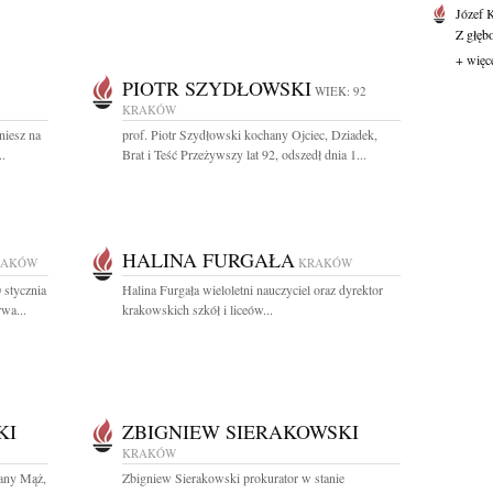
Józef 
Z głęb
+ więc
PIOTR SZYDŁOWSKI
WIEK: 92
KRAKÓW
niesz na
prof. Piotr Szydłowski kochany Ojciec, Dziadek,
..
Brat i Teść Przeżywszy lat 92, odszedł dnia 1...
HALINA FURGAŁA
RAKÓW
KRAKÓW
 stycznia
Halina Furgała wieloletni nauczyciel oraz dyrektor
wa...
krakowskich szkół i liceów...
KI
ZBIGNIEW SIERAKOWSKI
KRAKÓW
hany Mąż,
Zbigniew Sierakowski prokurator w stanie