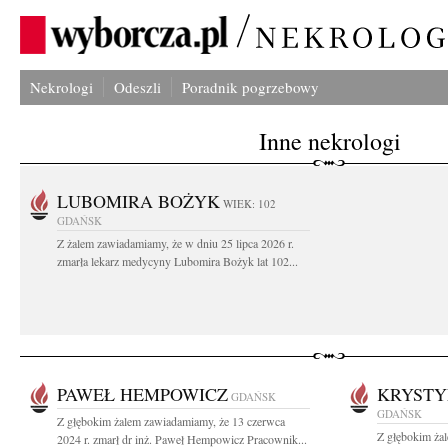
Nekrologi
Odeszli
Poradnik pogrzebowy
Inne nekrologi
LUBOMIRA BOŻYK
WIEK: 102
GDAŃSK
Z żalem zawiadamiamy, że w dniu 25 lipca 2026 r.
zmarła lekarz medycyny Lubomira Bożyk lat 102...
PAWEŁ HEMPOWICZ
KRYSTY
GDAŃSK
GDAŃSK
Z głębokim żalem zawiadamiamy, że 13 czerwca
Z głębokim ża
2024 r. zmarł dr inż. Paweł Hempowicz Pracownik...