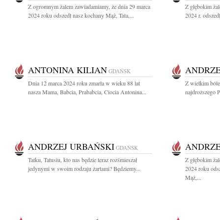
Z ogromnym żalem zawiadamiamy, że dnia 29 marca
Z głębokim ża
2024 roku odszedł nasz kochany Mąż, Tata,...
2024 r. odszed
ANTONINA KILIAN
ANDRZE
GDAŃSK
Dnia 12 marca 2024 roku zmarła w wieku 88 lat
Z wielkim ból
nasza Mama, Babcia, Prababcia, Ciocia Antonina...
najdroższego Pr
ANDRZEJ URBAŃSKI
ANDRZE
GDAŃSK
Tatku, Tatusiu, kto nas będzie teraz rozśmieszał
Z głębokim ża
jedynymi w swoim rodzaju żartami? Będziemy...
2024 roku ods
Mąż,...