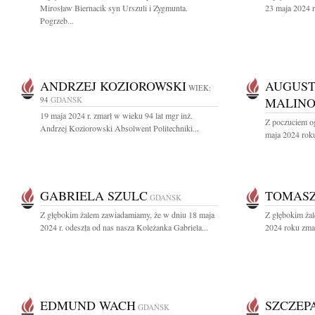
Mirosław Biernacik syn Urszuli i Zygmunta.
23 maja 2024 r.
Pogrzeb...
ANDRZEJ KOZIOROWSKI
AUGUST
WIEK:
94
GDAŃSK
MALINO
19 maja 2024 r. zmarł w wieku 94 lat mgr inż.
Z poczuciem o
Andrzej Koziorowski Absolwent Politechniki...
maja 2024 roku
GABRIELA SZULC
TOMASZ
GDAŃSK
Z głębokim żalem zawiadamiamy, że w dniu 18 maja
Z głębokim ża
2024 r. odeszła od nas nasza Koleżanka Gabriela...
2024 roku zma
EDMUND WACH
SZCZEP
GDAŃSK