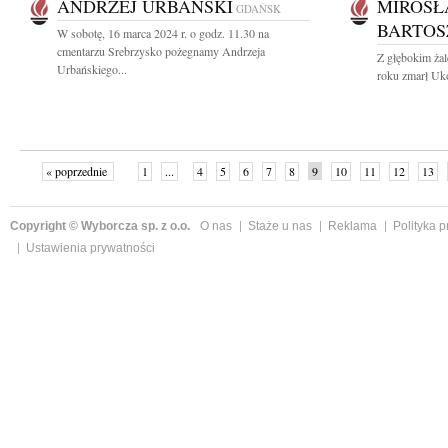
ANDRZEJ URBAŃSKI
MIROSŁ
GDAŃSK
BARTOS
W sobotę, 16 marca 2024 r. o godz. 11.30 na
cmentarzu Srebrzysko pożegnamy Andrzeja
Z głębokim ża
Urbańskiego...
roku zmarł Uko
« poprzednie
1
...
4
5
6
7
8
9
10
11
12
13
Copyright © Wyborcza sp. z o.o.
O nas
Staże u nas
Reklama
Polityka 
Ustawienia prywatności