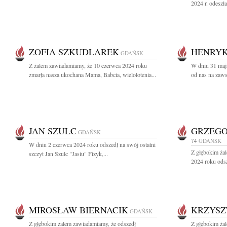
2024 r. odeszł
ZOFIA SZKUDLAREK
HENRYK
GDAŃSK
Z żalem zawiadamiamy, że 10 czerwca 2024 roku
W dniu 31 maj
zmarła nasza ukochana Mama, Babcia, wielolotenia...
od nas na zaw
JAN SZULC
GRZEGO
GDAŃSK
74
GDAŃSK
W dniu 2 czerwca 2024 roku odszedł na swój ostatni
Z głębokim ża
szczyt Jan Szulc "Jasiu" Fizyk,...
2024 roku odsz
MIROSŁAW BIERNACIK
KRZYSZ
GDAŃSK
Z głębokim żalem zawiadamiamy, że odszedł
Z głębokim ża