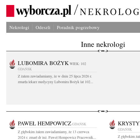
Nekrologi
Odeszli
Poradnik pogrzebowy
Inne nekrologi
LUBOMIRA BOŻYK
WIEK: 102
GDAŃSK
Z żalem zawiadamiamy, że w dniu 25 lipca 2026 r.
zmarła lekarz medycyny Lubomira Bożyk lat 102...
PAWEŁ HEMPOWICZ
KRYSTY
GDAŃSK
GDAŃSK
Z głębokim żalem zawiadamiamy, że 13 czerwca
Z głębokim ża
2024 r. zmarł dr inż. Paweł Hempowicz Pracownik...