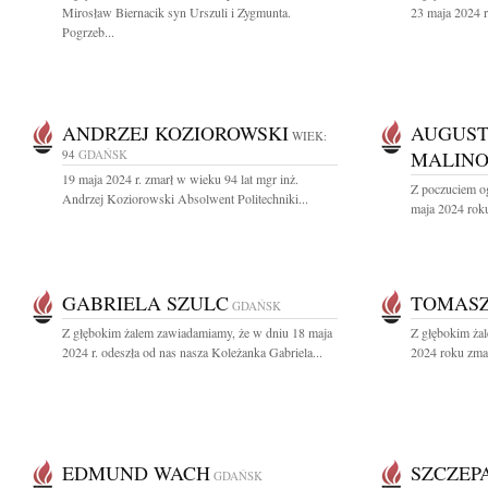
Mirosław Biernacik syn Urszuli i Zygmunta.
23 maja 2024 r.
Pogrzeb...
ANDRZEJ KOZIOROWSKI
AUGUST
WIEK:
94
GDAŃSK
MALINO
19 maja 2024 r. zmarł w wieku 94 lat mgr inż.
Z poczuciem o
Andrzej Koziorowski Absolwent Politechniki...
maja 2024 roku
GABRIELA SZULC
TOMASZ
GDAŃSK
Z głębokim żalem zawiadamiamy, że w dniu 18 maja
Z głębokim ża
2024 r. odeszła od nas nasza Koleżanka Gabriela...
2024 roku zma
EDMUND WACH
SZCZEP
GDAŃSK