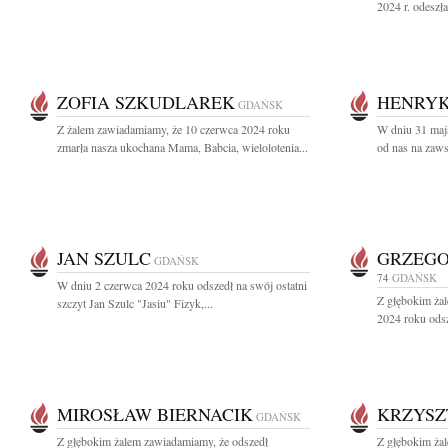
2024 r. odeszł
ZOFIA SZKUDLAREK
HENRYK
GDAŃSK
Z żalem zawiadamiamy, że 10 czerwca 2024 roku
W dniu 31 maj
zmarła nasza ukochana Mama, Babcia, wielolotenia...
od nas na zaw
JAN SZULC
GRZEGO
GDAŃSK
74
GDAŃSK
W dniu 2 czerwca 2024 roku odszedł na swój ostatni
Z głębokim ża
szczyt Jan Szulc "Jasiu" Fizyk,...
2024 roku odsz
MIROSŁAW BIERNACIK
KRZYSZ
GDAŃSK
Z głębokim żalem zawiadamiamy, że odszedł
Z głębokim ża