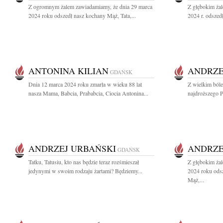
Z ogromnym żalem zawiadamiamy, że dnia 29 marca
Z głębokim ża
2024 roku odszedł nasz kochany Mąż, Tata,...
2024 r. odszed
ANTONINA KILIAN
ANDRZE
GDAŃSK
Dnia 12 marca 2024 roku zmarła w wieku 88 lat
Z wielkim ból
nasza Mama, Babcia, Prababcia, Ciocia Antonina...
najdroższego Pr
ANDRZEJ URBAŃSKI
ANDRZE
GDAŃSK
Tatku, Tatusiu, kto nas będzie teraz rozśmieszał
Z głębokim ża
jedynymi w swoim rodzaju żartami? Będziemy...
2024 roku ods
Mąż,...