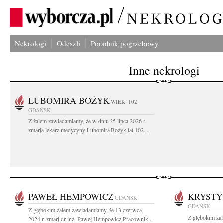
Nekrologi
Odeszli
Poradnik pogrzebowy
Inne nekrologi
LUBOMIRA BOŻYK
WIEK: 102
GDAŃSK
Z żalem zawiadamiamy, że w dniu 25 lipca 2026 r.
zmarła lekarz medycyny Lubomira Bożyk lat 102...
PAWEŁ HEMPOWICZ
KRYSTY
GDAŃSK
GDAŃSK
Z głębokim żalem zawiadamiamy, że 13 czerwca
Z głębokim ża
2024 r. zmarł dr inż. Paweł Hempowicz Pracownik...