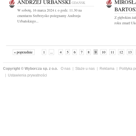
ANDRZEJ URBAŃSKI
MIROSŁ
GDAŃSK
BARTOS
W sobotę, 16 marca 2024 r. o godz. 11.30 na
cmentarzu Srebrzysko pożegnamy Andrzeja
Z głębokim ża
Urbańskiego...
roku zmarł Uko
« poprzednie
1
...
4
5
6
7
8
9
10
11
12
13
Copyright © Wyborcza sp. z o.o.
O nas
Staże u nas
Reklama
Polityka 
Ustawienia prywatności