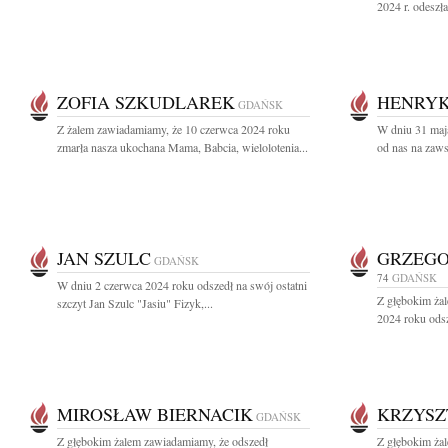
2024 r. odeszł
ZOFIA SZKUDLAREK
HENRYK
GDAŃSK
Z żalem zawiadamiamy, że 10 czerwca 2024 roku
W dniu 31 maj
zmarła nasza ukochana Mama, Babcia, wielolotenia...
od nas na zaw
JAN SZULC
GRZEGO
GDAŃSK
74
GDAŃSK
W dniu 2 czerwca 2024 roku odszedł na swój ostatni
Z głębokim ża
szczyt Jan Szulc "Jasiu" Fizyk,...
2024 roku odsz
MIROSŁAW BIERNACIK
KRZYSZ
GDAŃSK
Z głębokim żalem zawiadamiamy, że odszedł
Z głębokim ża