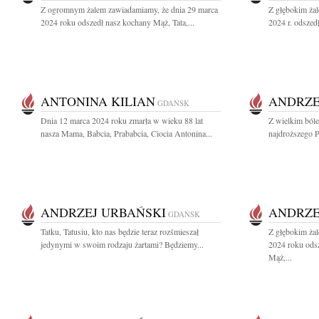
Z ogromnym żalem zawiadamiamy, że dnia 29 marca
Z głębokim ża
2024 roku odszedł nasz kochany Mąż, Tata,...
2024 r. odszed
ANTONINA KILIAN
ANDRZE
GDAŃSK
Dnia 12 marca 2024 roku zmarła w wieku 88 lat
Z wielkim ból
nasza Mama, Babcia, Prababcia, Ciocia Antonina...
najdroższego Pr
ANDRZEJ URBAŃSKI
ANDRZE
GDAŃSK
Tatku, Tatusiu, kto nas będzie teraz rozśmieszał
Z głębokim ża
jedynymi w swoim rodzaju żartami? Będziemy...
2024 roku ods
Mąż,...