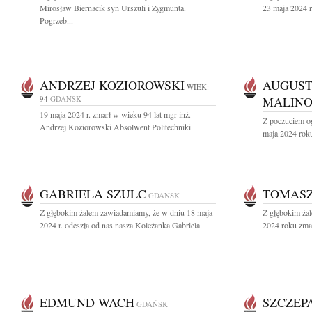
Mirosław Biernacik syn Urszuli i Zygmunta.
23 maja 2024 r.
Pogrzeb...
ANDRZEJ KOZIOROWSKI
AUGUST
WIEK:
94
GDAŃSK
MALINO
19 maja 2024 r. zmarł w wieku 94 lat mgr inż.
Z poczuciem o
Andrzej Koziorowski Absolwent Politechniki...
maja 2024 roku
GABRIELA SZULC
TOMASZ
GDAŃSK
Z głębokim żalem zawiadamiamy, że w dniu 18 maja
Z głębokim ża
2024 r. odeszła od nas nasza Koleżanka Gabriela...
2024 roku zma
EDMUND WACH
SZCZEP
GDAŃSK