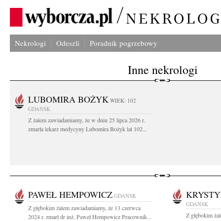
Nekrologi
Odeszli
Poradnik pogrzebowy
Inne nekrologi
LUBOMIRA BOŻYK
WIEK: 102
GDAŃSK
Z żalem zawiadamiamy, że w dniu 25 lipca 2026 r.
zmarła lekarz medycyny Lubomira Bożyk lat 102...
PAWEŁ HEMPOWICZ
KRYSTY
GDAŃSK
GDAŃSK
Z głębokim żalem zawiadamiamy, że 13 czerwca
Z głębokim ża
2024 r. zmarł dr inż. Paweł Hempowicz Pracownik...