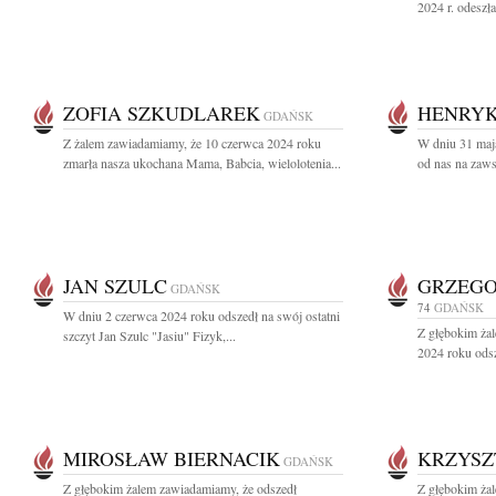
2024 r. odeszł
ZOFIA SZKUDLAREK
HENRYK
GDAŃSK
Z żalem zawiadamiamy, że 10 czerwca 2024 roku
W dniu 31 maj
zmarła nasza ukochana Mama, Babcia, wielolotenia...
od nas na zaw
JAN SZULC
GRZEGO
GDAŃSK
74
GDAŃSK
W dniu 2 czerwca 2024 roku odszedł na swój ostatni
Z głębokim ża
szczyt Jan Szulc "Jasiu" Fizyk,...
2024 roku odsz
MIROSŁAW BIERNACIK
KRZYSZ
GDAŃSK
Z głębokim żalem zawiadamiamy, że odszedł
Z głębokim ża