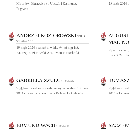
Mirosław Biernacik syn Urszuli i Zygmunta.
23 maja 2024 r.
Pogrzeb...
ANDRZEJ KOZIOROWSKI
AUGUST
WIEK:
94
GDAŃSK
MALINO
19 maja 2024 r. zmarł w wieku 94 lat mgr inż.
Z poczuciem o
Andrzej Koziorowski Absolwent Politechniki...
maja 2024 roku
GABRIELA SZULC
TOMASZ
GDAŃSK
Z głębokim żalem zawiadamiamy, że w dniu 18 maja
Z głębokim ża
2024 r. odeszła od nas nasza Koleżanka Gabriela...
2024 roku zma
EDMUND WACH
SZCZEP
GDAŃSK