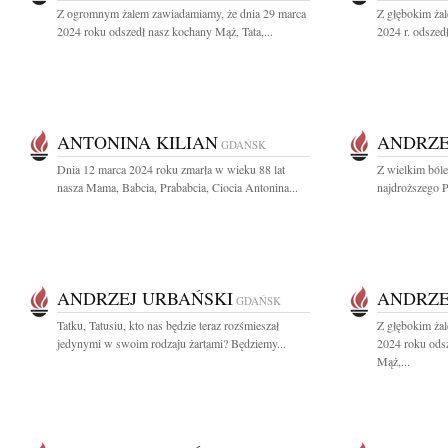
Z ogromnym żalem zawiadamiamy, że dnia 29 marca
Z głębokim ża
2024 roku odszedł nasz kochany Mąż, Tata,...
2024 r. odszed
ANTONINA KILIAN
ANDRZE
GDAŃSK
Dnia 12 marca 2024 roku zmarła w wieku 88 lat
Z wielkim ból
nasza Mama, Babcia, Prababcia, Ciocia Antonina...
najdroższego Pr
ANDRZEJ URBAŃSKI
ANDRZE
GDAŃSK
Tatku, Tatusiu, kto nas będzie teraz rozśmieszał
Z głębokim ża
jedynymi w swoim rodzaju żartami? Będziemy...
2024 roku ods
Mąż,...