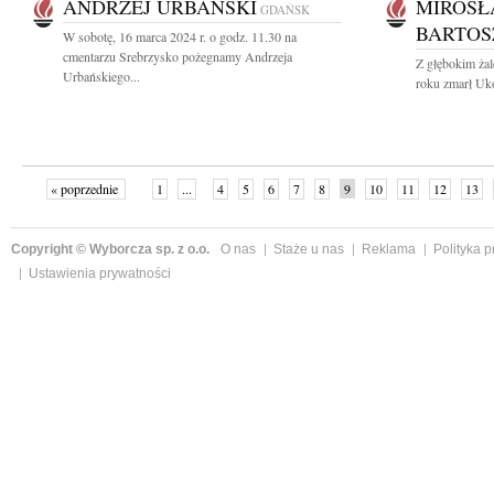
ANDRZEJ URBAŃSKI
MIROSŁ
GDAŃSK
BARTOS
W sobotę, 16 marca 2024 r. o godz. 11.30 na
cmentarzu Srebrzysko pożegnamy Andrzeja
Z głębokim ża
Urbańskiego...
roku zmarł Uko
« poprzednie
1
...
4
5
6
7
8
9
10
11
12
13
Copyright © Wyborcza sp. z o.o.
O nas
Staże u nas
Reklama
Polityka 
Ustawienia prywatności