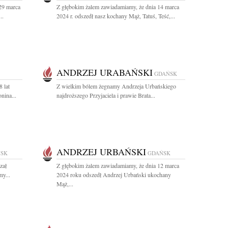
29 marca
Z głębokim żalem zawiadamiamy, że dnia 14 marca
..
2024 r. odszedł nasz kochany Mąż, Tatuś, Teść,...
ANDRZEJ URABAŃSKI
GDAŃSK
 lat
Z wielkim bólem żegnamy Andrzeja Urbańskiego
nina...
najdroższego Przyjaciela i prawie Brata...
ANDRZEJ URBAŃSKI
SK
GDAŃSK
zał
Z głębokim żalem zawiadamiamy, że dnia 12 marca
y...
2024 roku odszedł Andrzej Urbański ukochany
Mąż,...