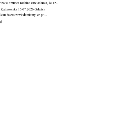
ona w smutku rodzina zawiadamia, że 12...
 Kalinowska
16.07.2026
Gdańsk
okim żalem zawiadamiamy, że po...
ej