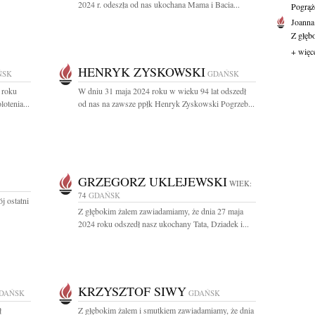
2024 r. odeszła od nas ukochana Mama i Bacia...
Pogrąż
Joanna
Z głęb
+ więc
HENRYK ZYSKOWSKI
ŃSK
GDAŃSK
 roku
W dniu 31 maja 2024 roku w wieku 94 lat odszedł
otenia...
od nas na zawsze ppłk Henryk Zyskowski Pogrzeb...
GRZEGORZ UKLEJEWSKI
WIEK:
74
GDAŃSK
j ostatni
Z głębokim żalem zawiadamiamy, że dnia 27 maja
2024 roku odszedł nasz ukochany Tata, Dziadek i...
KRZYSZTOF SIWY
DAŃSK
GDAŃSK
ł
Z głębokim żalem i smutkiem zawiadamiamy, że dnia