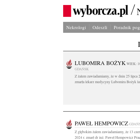
Nekrologi
Odeszli
Poradnik po
LUBOMIRA BOŻYK
WIEK: 1
GDAŃSK
Z żalem zawiadamiamy, że w dniu 25 lipca 2
zmarła lekarz medycyny Lubomira Bożyk lat
PAWEŁ HEMPOWICZ
GDAŃ
Z głębokim żalem zawiadamiamy, że 13 cze
2024 r. zmarł dr inż. Paweł Hempowicz Pra