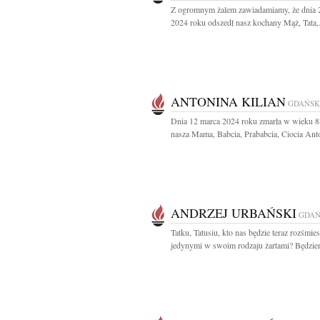
Z ogromnym żalem zawiadamiamy, że dnia 
2024 roku odszedł nasz kochany Mąż, Tata,.
ANTONINA KILIAN
GDAŃSK
Dnia 12 marca 2024 roku zmarła w wieku 88
nasza Mama, Babcia, Prababcia, Ciocia Anto
ANDRZEJ URBAŃSKI
GDAŃ
Tatku, Tatusiu, kto nas będzie teraz rozśmies
jedynymi w swoim rodzaju żartami? Będziem