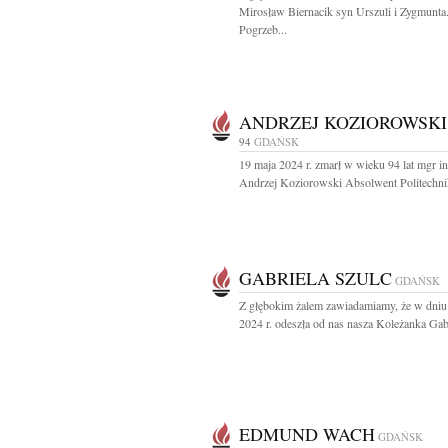
Mirosław Biernacik syn Urszuli i Zygmunta
Pogrzeb...
ANDRZEJ KOZIOROWSKI
94
GDAŃSK
19 maja 2024 r. zmarł w wieku 94 lat mgr in
Andrzej Koziorowski Absolwent Politechnik
GABRIELA SZULC
GDAŃSK
Z głębokim żalem zawiadamiamy, że w dniu
2024 r. odeszła od nas nasza Koleżanka Gabr
EDMUND WACH
GDAŃSK