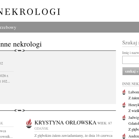
grzebowy
Inne nekrologi
Szukaj
Imię i naz
02
026 r.
 102...
INNE NE
Lubom
Z żale
Henryk
Z wiel
Jadwig
KRYSTYNA ORŁOWSKA
SK
WIEK: 87
Gdańs
GDAŃSK
Z głęb
rwca
Z głębokim żalem zawiadamiamy, że dnia 16 czerwca
Andrze
cownik...