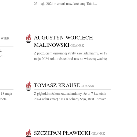
.
23 maja 2024 r. zmarł nasz kochany Tata i...
AUGUSTYN WOJCIECH
WIEK:
MALINOWSKI
GDAŃSK
ż.
Z poczuciem ogromnej straty zawiadamiamy, że 18
i...
maja 2024 roku odszedł od nas na wieczną wachtę...
TOMASZ KRAUSE
GDAŃSK
 18 maja
Z głębokim żalem zawiadamiamy, że w 7 kwietnia
iela...
2024 roku zmarł nasz Kochany Syn, Brat Tomasz...
SZCZEPAN PŁAWECKI
GDAŃSK