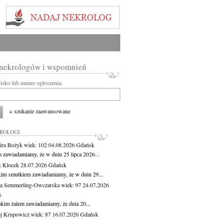
 nekrologów i wspomnień
wisko lub numer ogłoszenia:
+ szukanie zaawansowane
KROLOGI
ira Bożyk
wiek: 102
04.08.2026
Gdańsk
m zawiadamiamy, że w dniu 25 lipca 2026...
 Klocek
28.07.2026
Gdańsk
kim smutkiem zawiadamiamy, że w dniu 29...
a Semmerling-Owczarska
wiek: 97
24.07.2026
k
okim żalem zawiadamiamy, że dnia 20...
j Krupowicz
wiek: 87
16.07.2026
Gdańsk