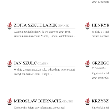
2024 r. odeszł
ZOFIA SZKUDLAREK
HENRYK
GDAŃSK
Z żalem zawiadamiamy, że 10 czerwca 2024 roku
W dniu 31 maj
zmarła nasza ukochana Mama, Babcia, wielolotenia...
od nas na zaw
JAN SZULC
GRZEGO
GDAŃSK
74
GDAŃSK
W dniu 2 czerwca 2024 roku odszedł na swój ostatni
Z głębokim ża
szczyt Jan Szulc "Jasiu" Fizyk,...
2024 roku odsz
MIROSŁAW BIERNACIK
KRZYSZ
GDAŃSK
Z głębokim żalem zawiadamiamy, że odszedł
Z głębokim ża