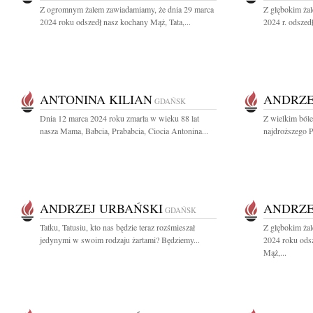
Z ogromnym żalem zawiadamiamy, że dnia 29 marca
Z głębokim ża
2024 roku odszedł nasz kochany Mąż, Tata,...
2024 r. odszed
ANTONINA KILIAN
ANDRZE
GDAŃSK
Dnia 12 marca 2024 roku zmarła w wieku 88 lat
Z wielkim ból
nasza Mama, Babcia, Prababcia, Ciocia Antonina...
najdroższego Pr
ANDRZEJ URBAŃSKI
ANDRZE
GDAŃSK
Tatku, Tatusiu, kto nas będzie teraz rozśmieszał
Z głębokim ża
jedynymi w swoim rodzaju żartami? Będziemy...
2024 roku ods
Mąż,...