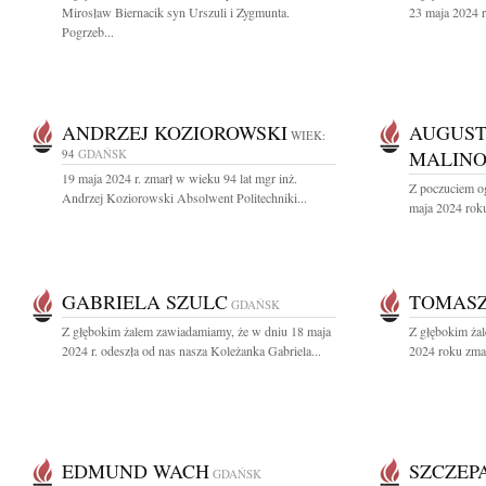
Mirosław Biernacik syn Urszuli i Zygmunta.
23 maja 2024 r.
Pogrzeb...
ANDRZEJ KOZIOROWSKI
AUGUST
WIEK:
94
GDAŃSK
MALINO
19 maja 2024 r. zmarł w wieku 94 lat mgr inż.
Z poczuciem o
Andrzej Koziorowski Absolwent Politechniki...
maja 2024 roku
GABRIELA SZULC
TOMASZ
GDAŃSK
Z głębokim żalem zawiadamiamy, że w dniu 18 maja
Z głębokim ża
2024 r. odeszła od nas nasza Koleżanka Gabriela...
2024 roku zma
EDMUND WACH
SZCZEP
GDAŃSK