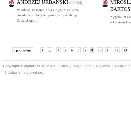
ANDRZEJ URBAŃSKI
MIROSŁ
GDAŃSK
BARTOS
W sobotę, 16 marca 2024 r. o godz. 11.30 na
cmentarzu Srebrzysko pożegnamy Andrzeja
Z głębokim ża
Urbańskiego...
roku zmarł Uko
« poprzednie
1
...
4
5
6
7
8
9
10
11
12
13
Copyright © Wyborcza sp. z o.o.
O nas
Staże u nas
Reklama
Polityka 
Ustawienia prywatności