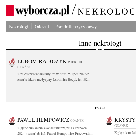
Nekrologi
Odeszli
Poradnik pogrzebowy
Inne nekrologi
LUBOMIRA BOŻYK
WIEK: 102
GDAŃSK
Z żalem zawiadamiamy, że w dniu 25 lipca 2026 r.
zmarła lekarz medycyny Lubomira Bożyk lat 102...
PAWEŁ HEMPOWICZ
KRYSTY
GDAŃSK
GDAŃSK
Z głębokim żalem zawiadamiamy, że 13 czerwca
Z głębokim ża
2024 r. zmarł dr inż. Paweł Hempowicz Pracownik...