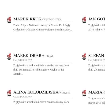
MAREK KRUK
JAN GO
CZĘSTOCHOWA
Dnia 13 lipca 2016 roku zmarł dr Marek Kruk były
Z głębokim żal
Ordynator Oddziału Ginekologiczno-Położniczego...
2016 roku w Wa
MAREK DRAB
STEFAN
WIEK: 61
CZĘSTOCHOWA
CZĘSTOCHO
Z głębokim smutkiem i żalem zawiadamiamy, że w
Z głębokim sm
dniu 30 maja 2016 roku zmarł w wieku 61 lat
dniu 25 maja 2
Marek...
ALINA KOLODZIEJSKA
MARIA 
WIEK: 89
CZĘSTOCHOWA
Z ogromnym bó
Z głębokim smutkiem i żalem zawiadamiamy, że w
marca 2016 rok