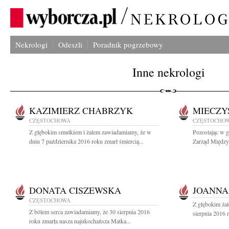
Nekrologi
Odeszli
Poradnik pogrzebowy
Inne nekrologi
KAZIMIERZ CHABRZYK
MIECZY
CZĘSTOCHOWA
CZĘSTOCHO
Z głębokim smutkiem i żalem zawiadamiamy, że w
Pozostając w 
dniu 7 października 2016 roku zmarł śmiercią...
Zarząd Między
DONATA CISZEWSKA
JOANNA
CZĘSTOCHOWA
Z głębokim ża
Z bólem serca zawiadamiamy, że 30 sierpnia 2016
sierpnia 2016 
roku zmarła nasza najukochańsza Matka...