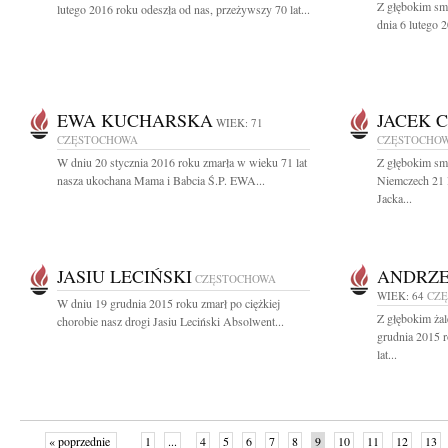
Z głębokim sm
lutego 2016 roku odeszła od nas, przeżywszy 70 lat...
dnia 6 lutego 
EWA KUCHARSKA
JACEK 
WIEK: 71
CZĘSTOCHOWA
CZĘSTOCHO
W dniu 20 stycznia 2016 roku zmarła w wieku 71 lat
Z głębokim sm
nasza ukochana Mama i Babcia Ś.P. EWA...
Niemczech 21 l
Jacka...
JASIU LECIŃSKI
ANDRZE
CZĘSTOCHOWA
WIEK: 64
CZ
W dniu 19 grudnia 2015 roku zmarł po ciężkiej
Z głębokim ża
chorobie nasz drogi Jasiu Leciński Absolwent...
grudnia 2015 r
lat...
« poprzednie
1
...
4
5
6
7
8
9
10
11
12
13