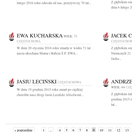
Z głębokim sm
lutego 2016 roku odeszła od nas, przeżywszy 70 lat...
dnia 6 lutego 
EWA KUCHARSKA
JACEK 
WIEK: 71
CZĘSTOCHOWA
CZĘSTOCHO
W dniu 20 stycznia 2016 roku zmarła w wieku 71 lat
Z głębokim sm
nasza ukochana Mama i Babcia Ś.P. EWA...
Niemczech 21 l
Jacka...
JASIU LECIŃSKI
ANDRZE
CZĘSTOCHOWA
WIEK: 64
CZ
W dniu 19 grudnia 2015 roku zmarł po ciężkiej
Z głębokim ża
chorobie nasz drogi Jasiu Leciński Absolwent...
grudnia 2015 r
lat...
« poprzednie
1
...
4
5
6
7
8
9
10
11
12
13