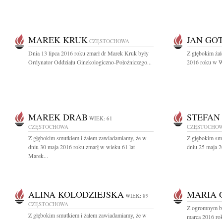
MAREK KRUK
JAN GO
CZĘSTOCHOWA
Dnia 13 lipca 2016 roku zmarł dr Marek Kruk były
Z głębokim żal
Ordynator Oddziału Ginekologiczno-Położniczego...
2016 roku w Wa
MAREK DRAB
STEFAN
WIEK: 61
CZĘSTOCHOWA
CZĘSTOCHO
Z głębokim smutkiem i żalem zawiadamiamy, że w
Z głębokim sm
dniu 30 maja 2016 roku zmarł w wieku 61 lat
dniu 25 maja 2
Marek...
ALINA KOLODZIEJSKA
MARIA 
WIEK: 89
CZĘSTOCHOWA
Z ogromnym bó
Z głębokim smutkiem i żalem zawiadamiamy, że w
marca 2016 rok