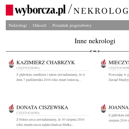
Nekrologi
Odeszli
Poradnik pogrzebowy
Inne nekrologi
KAZIMIERZ CHABRZYK
MIECZY
CZĘSTOCHOWA
CZĘSTOCHO
Z głębokim smutkiem i żalem zawiadamiamy, że w
Pozostając w 
dniu 7 października 2016 roku zmarł śmiercią...
Zarząd Między
DONATA CISZEWSKA
JOANNA
CZĘSTOCHOWA
Z głębokim ża
Z bólem serca zawiadamiamy, że 30 sierpnia 2016
sierpnia 2016 
roku zmarła nasza najukochańsza Matka...