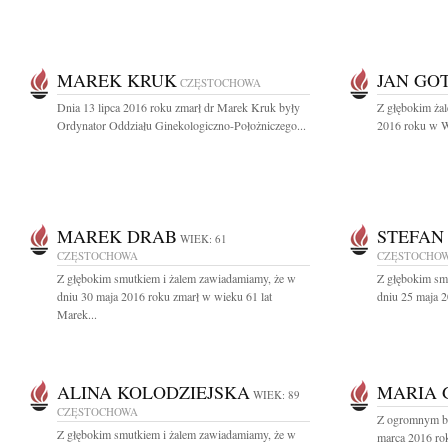
MAREK KRUK
JAN GO
CZĘSTOCHOWA
Dnia 13 lipca 2016 roku zmarł dr Marek Kruk były
Z głębokim żal
Ordynator Oddziału Ginekologiczno-Położniczego...
2016 roku w Wa
MAREK DRAB
STEFAN
WIEK: 61
CZĘSTOCHOWA
CZĘSTOCHO
Z głębokim smutkiem i żalem zawiadamiamy, że w
Z głębokim sm
dniu 30 maja 2016 roku zmarł w wieku 61 lat
dniu 25 maja 2
Marek...
ALINA KOLODZIEJSKA
MARIA 
WIEK: 89
CZĘSTOCHOWA
Z ogromnym bó
Z głębokim smutkiem i żalem zawiadamiamy, że w
marca 2016 rok