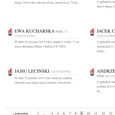
Z głębokim sm
lutego 2016 roku odeszła od nas, przeżywszy 70 lat...
dnia 6 lutego 
EWA KUCHARSKA
JACEK 
WIEK: 71
CZĘSTOCHOWA
CZĘSTOCHO
W dniu 20 stycznia 2016 roku zmarła w wieku 71 lat
Z głębokim sm
nasza ukochana Mama i Babcia Ś.P. EWA...
Niemczech 21 l
Jacka...
JASIU LECIŃSKI
ANDRZE
CZĘSTOCHOWA
WIEK: 64
CZ
W dniu 19 grudnia 2015 roku zmarł po ciężkiej
Z głębokim ża
chorobie nasz drogi Jasiu Leciński Absolwent...
grudnia 2015 r
lat...
« poprzednie
1
...
4
5
6
7
8
9
10
11
12
13