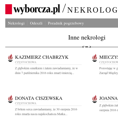
Nekrologi
Odeszli
Poradnik pogrzebowy
Inne nekrologi
KAZIMIERZ CHABRZYK
MIECZY
CZĘSTOCHOWA
CZĘSTOCHO
Z głębokim smutkiem i żalem zawiadamiamy, że w
Pozostając w 
dniu 7 października 2016 roku zmarł śmiercią...
Zarząd Między
DONATA CISZEWSKA
JOANNA
CZĘSTOCHOWA
Z głębokim ża
Z bólem serca zawiadamiamy, że 30 sierpnia 2016
sierpnia 2016 
roku zmarła nasza najukochańsza Matka...