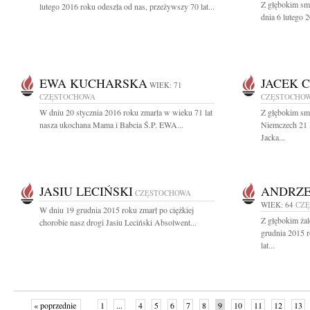
Z głębokim sm
lutego 2016 roku odeszła od nas, przeżywszy 70 lat...
dnia 6 lutego 
EWA KUCHARSKA
JACEK 
WIEK: 71
CZĘSTOCHOWA
CZĘSTOCHO
W dniu 20 stycznia 2016 roku zmarła w wieku 71 lat
Z głębokim sm
nasza ukochana Mama i Babcia Ś.P. EWA...
Niemczech 21 l
Jacka...
JASIU LECIŃSKI
ANDRZE
CZĘSTOCHOWA
WIEK: 64
CZ
W dniu 19 grudnia 2015 roku zmarł po ciężkiej
Z głębokim ża
chorobie nasz drogi Jasiu Leciński Absolwent...
grudnia 2015 r
lat...
« poprzednie
1
...
4
5
6
7
8
9
10
11
12
13