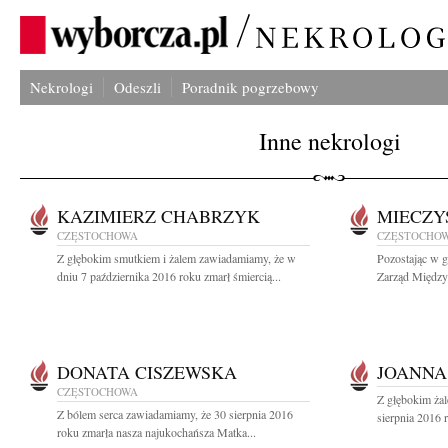
Nekrologi
Odeszli
Poradnik pogrzebowy
Inne nekrologi
KAZIMIERZ CHABRZYK
MIECZY
CZĘSTOCHOWA
CZĘSTOCHO
Z głębokim smutkiem i żalem zawiadamiamy, że w
Pozostając w 
dniu 7 października 2016 roku zmarł śmiercią...
Zarząd Między
DONATA CISZEWSKA
JOANNA
CZĘSTOCHOWA
Z głębokim ża
Z bólem serca zawiadamiamy, że 30 sierpnia 2016
sierpnia 2016 
roku zmarła nasza najukochańsza Matka...