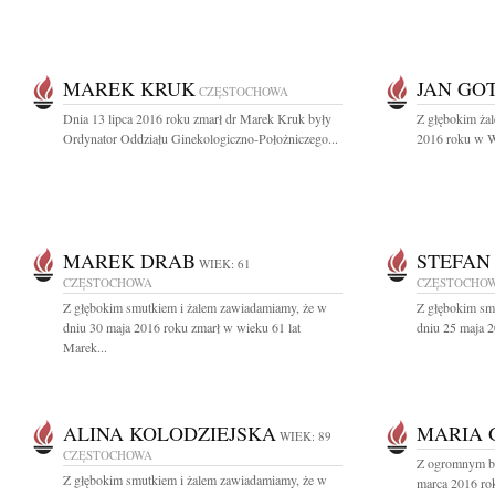
MAREK KRUK
JAN GO
CZĘSTOCHOWA
Dnia 13 lipca 2016 roku zmarł dr Marek Kruk były
Z głębokim żal
Ordynator Oddziału Ginekologiczno-Położniczego...
2016 roku w Wa
MAREK DRAB
STEFAN
WIEK: 61
CZĘSTOCHOWA
CZĘSTOCHO
Z głębokim smutkiem i żalem zawiadamiamy, że w
Z głębokim sm
dniu 30 maja 2016 roku zmarł w wieku 61 lat
dniu 25 maja 2
Marek...
ALINA KOLODZIEJSKA
MARIA 
WIEK: 89
CZĘSTOCHOWA
Z ogromnym bó
Z głębokim smutkiem i żalem zawiadamiamy, że w
marca 2016 rok