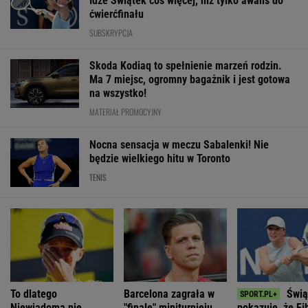
Idze Świątek coś więcej, niż tylko awans do
ćwierćfinału
SUBSKRYPCJA
Skoda Kodiaq to spełnienie marzeń rodzin.
Ma 7 miejsc, ogromny bagażnik i jest gotowa
na wszystko!
MATERIAŁ PROMOCYJNY
Nocna sensacja w meczu Sabalenki! Nie
będzie wielkiego hitu w Toronto
TENIS
To dlatego
Barcelona zagrała w
Świą
Niewiadoma nie
"finale" miniturnieju.
pokazuje, że F