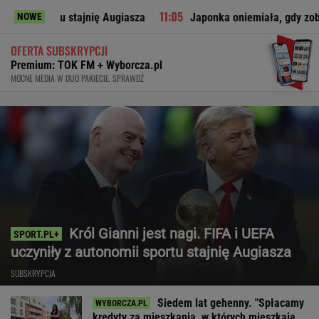
tajnię Augiasza
Japonka oniemiała, gdy zobaczyła to w polsk
NOWE
OFERTA SUBSKRYPCJI
Premium: TOK FM + Wyborcza.pl
MOCNE MEDIA W DUO PAKIECIE. SPRAWDŹ
Król Gianni jest nagi. FIFA i UEFA
uczyniły z autonomii sportu stajnię Augiasza
SUBSKRYPCJA
Siedem lat gehenny. "Spłacamy
kredyty za mieszkania, w których mieszkają