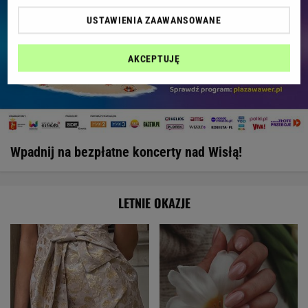
USTAWIENIA ZAAWANSOWANE
AKCEPTUJĘ
Wpadnij na bezpłatne koncerty nad Wisłą!
LETNIE OKAZJE