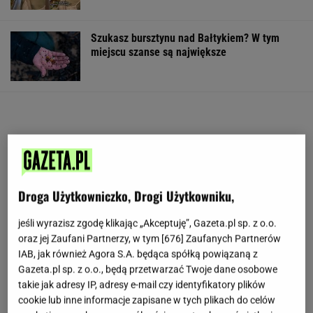
Szukasz bursztynu nad Bałtykiem? W tym
miejscu szanse są największe
Droga Użytkowniczko, Drogi Użytkowniku,
jeśli wyrazisz zgodę klikając „Akceptuję”, Gazeta.pl sp. z o.o.
oraz jej Zaufani Partnerzy, w tym [
676
] Zaufanych Partnerów
IAB, jak również Agora S.A. będąca spółką powiązaną z
Gazeta.pl sp. z o.o., będą przetwarzać Twoje dane osobowe
takie jak adresy IP, adresy e-mail czy identyfikatory plików
cookie lub inne informacje zapisane w tych plikach do celów