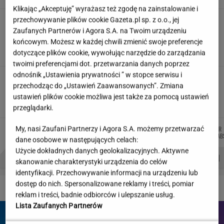
Klikając „Akceptuję” wyrażasz też zgodę na zainstalowanie i
przechowywanie plików cookie Gazeta.pl sp. z o.o., jej
"Wymieniłam mojego byłego na
jego wujka milionera". Tak wciągają
Zaufanych Partnerów i Agora S.A. na Twoim urządzeniu
mikrodramy
końcowym. Możesz w każdej chwili zmienić swoje preferencje
dotyczące plików cookie, wywołując narzędzie do zarządzania
SUBSKRYPCJA
twoimi preferencjami dot. przetwarzania danych poprzez
odnośnik „Ustawienia prywatności ” w stopce serwisu i
Teściowa mówi, że jest mamą jej
przechodząc do „Ustawień Zaawansowanych”. Zmiana
dziecka. "Chyba oszaleję"
ustawień plików cookie możliwa jest także za pomocą ustawień
KLAUDIA KIERZKOWSKA
przeglądarki.
MIŁOSZ
MICHAŁ
JAKUB
KACPER
My, nasi Zaufani Partnerzy i Agora S.A. możemy przetwarzać
Autorzy:
WIATROWSKI-BUJACZ
TRELA
BALCERSKI
KOLIBAB
dane osobowe w następujących celach:
Użycie dokładnych danych geolokalizacyjnych. Aktywne
PROBLEMY POLSKICH SIATKARZY
ZNAK Z '30'
WISŁAWA SZYMBORSKA
skanowanie charakterystyki urządzenia do celów
identyfikacji. Przechowywanie informacji na urządzeniu lub
dostęp do nich. Spersonalizowane reklamy i treści, pomiar
DZIEJE SIĘ!
reklam i treści, badnie odbiorców i ulepszanie usług.
Lista Zaufanych Partnerów