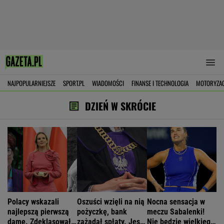
NAJPOPULARNIEJSZE
SPORT.PL
WIADOMOŚCI
FINANSE I TECHNOLOGIA
MOTORYZA
DZIEŃ W SKRÓCIE
Polacy wskazali
Oszuści wzięli na nią
Nocna sensacja w
najlepszą pierwszą
pożyczkę, bank
meczu Sabalenki!
damę. Zdeklasowała
zażądał spłaty. Jest
Nie będzie wielkiego