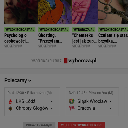
Psycholog o
Ghosting.
"Chemseks
Czułam się star
osobowości
"Przeżyłam
jest jak zupa.
brzydka,
SUBSKRYPCJA
SUBSKRYPCJA
SUBSKRYPCJA
SUBSKRYPCJA
narcystycznej:
najpiękniejszy
Nażresz się,
niepotrzebna.
Albo król świata,
weekend. Zaliczył
za chwilę
Mąż zostawił
albo do niczego
mnie i znikł"
znów jesteś
mnie dla młods
WSPÓŁPRACA PŁATNA Z
głodny"
Polecamy
Dziś 12:30 • Piłka nożna (M)
Dziś 12:45 • Piłka nożna (M)
ŁKS Łódź
-
Śląsk Wrocław
-
Chrobry Głogów
-
Cracovia
-
POKAŻ TRWAJĄCE
WIĘCEJ NA
WYNIKI.SPORT.PL