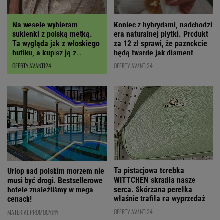
Koniec z hybrydami, nadchodzi
Na wesele wybieram
era naturalnej płytki. Produkt
sukienki z polską metką.
za 12 zł sprawi, że paznokcie
Ta wygląda jak z włoskiego
będą twarde jak diament
butiku, a kupisz ją z
RABATEM
OFERTY AVANTI24
OFERTY AVANTI24
Ta pistacjowa torebka
Urlop nad polskim morzem nie
WITTCHEN skradła nasze
musi być drogi. Bestsellerowe
serca. Skórzana perełka
hotele znaleźliśmy w mega
właśnie trafiła na wyprzedaż
cenach!
OFERTY AVANTI24
MATERIAŁ PROMOCYJNY