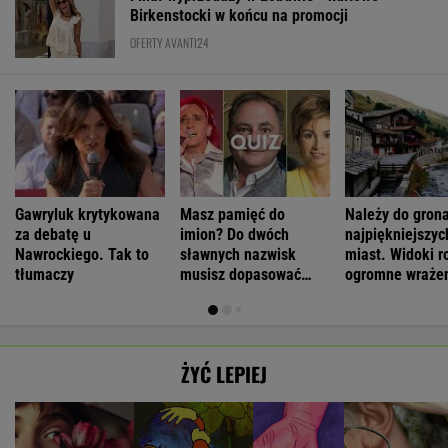
Birkenstocki w końcu na promocji
OFERTY AVANTI24
Gawryluk krytykowana
Masz pamięć do
Należy do gron
za debatę u
imion? Do dwóch
najpiękniejszyc
Nawrockiego. Tak to
sławnych nazwisk
miast. Widoki r
tłumaczy
musisz dopasować
ogromne wraże
trzecie
ŻYĆ LEPIEJ