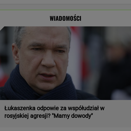
Charkowie. Nie
najlepszą
Stworzyli swój
Ukraińców:
żyją dwie osoby
pierwszą damą
art. 5
Absolutny
populizm
WIADOMOŚCI
Łukaszenka odpowie za współudział w
rosyjskiej agresji? "Mamy dowody"