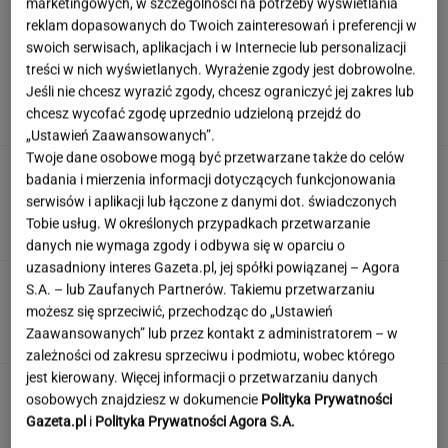
marketingowych, w szczególności na potrzeby wyświetlania
reklam dopasowanych do Twoich zainteresowań i preferencji w
swoich serwisach, aplikacjach i w Internecie lub personalizacji
Wiadomo, ile emerytury dostaje Kwaśniewska.
treści w nich wyświetlanych. Wyrażenie zgody jest dobrowolne.
Kwota zaskakuje
Jeśli nie chcesz wyrazić zgody, chcesz ograniczyć jej zakres lub
chcesz wycofać zgodę uprzednio udzieloną przejdź do
„Ustawień Zaawansowanych”.
Twoje dane osobowe mogą być przetwarzane także do celów
Zamówili produkty za pół
badania i mierzenia informacji dotyczących funkcjonowania
miliona. Ekspert ocenia składniki, które trafią
serwisów i aplikacji lub łączone z danymi dot. świadczonych
do kuchni prezydenta
Tobie usług. W określonych przypadkach przetwarzanie
ALEKSANDRA PIETROW
danych nie wymaga zgody i odbywa się w oparciu o
uzasadniony interes Gazeta.pl, jej spółki powiązanej – Agora
Łatwy quiz o gotowaniu. Nie musisz być
S.A. – lub Zaufanych Partnerów. Takiemu przetwarzaniu
szefem kuchni, by zdobyć 9/9
możesz się sprzeciwić, przechodząc do „Ustawień
Zaawansowanych” lub przez kontakt z administratorem – w
zależności od zakresu sprzeciwu i podmiotu, wobec którego
jest kierowany. Więcej informacji o przetwarzaniu danych
To nie droga na skróty. Matka pokazuje, jak
osobowych znajdziesz w dokumencie
Polityka Prywatności
naprawdę wygląda edukacja domowa
Gazeta.pl
i
Polityka Prywatności Agora S.A.
MATERIAŁ PROMOCYJNY