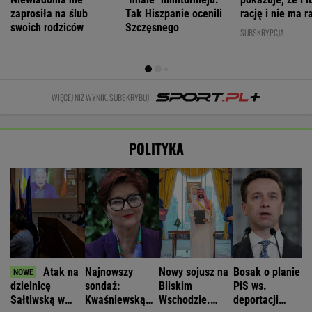
zaprosiła na ślub
Tak Hiszpanie ocenili
rację i nie ma ra
swoich rodziców
Szczęsnego
SUBSKRYPCJA
WIĘCEJ NIŻ WYNIK. SUBSKRYBUJ
POLITYKA
Atak na
Najnowszy
Nowy sojusz na
Bosak o planie
dzielnicę
sondaż:
Bliskim
PiS ws.
Sałtiwską w
Kwaśniewską
Wschodzie.
deportacji