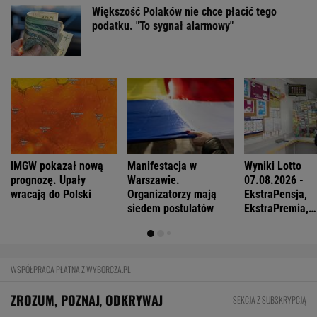
Większość Polaków nie chce płacić tego
podatku. "To sygnał alarmowy"
IMGW pokazał nową
Manifestacja w
Wyniki Lotto
prognozę. Upały
Warszawie.
07.08.2026 -
wracają do Polski
Organizatorzy mają
EkstraPensja,
siedem postulatów
EkstraPremia,
EuroJackpot, K
MiniLotto, Mult
WSPÓŁPRACA PŁATNA Z WYBORCZA.PL
ZROZUM, POZNAJ, ODKRYWAJ
SEKCJA Z SUBSKRYPCJĄ