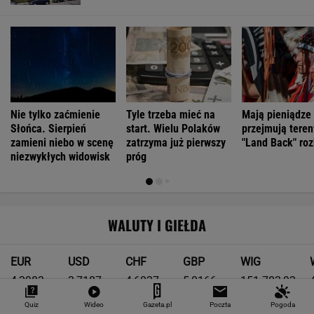
Nie tylko zaćmienie
Tyle trzeba mieć na
Mają pieniądze 
Słońca. Sierpień
start. Wielu Polaków
przejmują teren
zamieni niebo w scenę
zatrzyma już pierwszy
"Land Back" roz
niezwykłych widowisk
próg
WALUTY I GIEŁDA
EUR
USD
CHF
GBP
WIG
4,2983
3,7187
4,6027
5,0166
151 782,92
-0,09%
-0,41%
0,15%
-0,13%
-0,24%
Quiz
Wideo
Gazeta.pl
Poczta
Pogoda