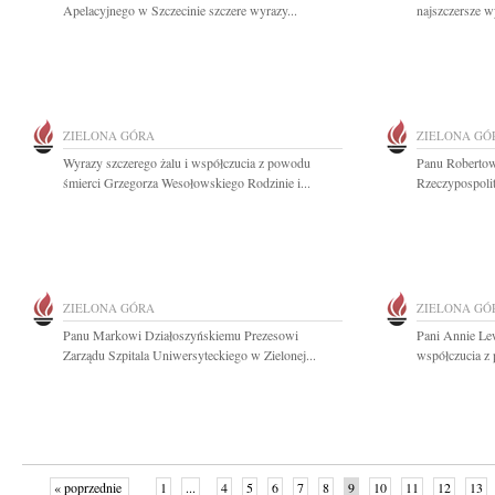
Apelacyjnego w Szczecinie szczere wyrazy...
najszczersze w
ZIELONA GÓRA
ZIELONA GÓ
Wyrazy szczerego żalu i współczucia z powodu
Panu Roberto
śmierci Grzegorza Wesołowskiego Rodzinie i...
Rzeczypospolit
ZIELONA GÓRA
ZIELONA GÓ
Panu Markowi Działoszyńskiemu Prezesowi
Pani Annie Le
Zarządu Szpitala Uniwersyteckiego w Zielonej...
współczucia z 
« poprzednie
1
...
4
5
6
7
8
9
10
11
12
13