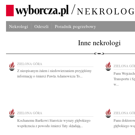
Nekrologi
Odeszli
Poradnik pogrzebowy
Inne nekrologi
ZIELONA GÓRA
ZIELONA GÓ
Z nieopisanym żalem i niedowierzaniem przyjęliśmy
Panu Wojciech
informację o śmierci Pawła Adamowicza To...
Transportu i 
w...
ZIELONA GÓRA
ZIELONA GÓ
Kochanemu Bartkowi Staroście wyrazy głębokiego
Panu doktorow
współczucia z powodu śmierci Taty składają...
głębokiego ws