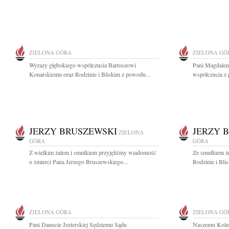
ZIELONA GÓRA
ZIELONA GÓ
Wyrazy głębokiego współczucia Bartoszowi
Pani Magdalen
Konarskiemu oraz Rodzinie i Bliskim z powodu...
współczucia z 
JERZY BRUSZEWSKI
JERZY 
ZIELONA
GÓRA
GÓRA
Z wielkim żalem i smutkiem przyjęliśmy wiadomość
Ze smutkiem ż
o śmierci Pana Jerzego Bruszewskiego...
Rodzinie i Bli
ZIELONA GÓRA
ZIELONA GÓ
Pani Danucie Jezierskiej Sędziemu Sądu
Naszemu Kole