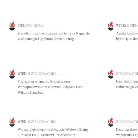
ZIELONA GÓRA
WIEK: 0
ZIE
Z wielkim smutkiem żegnamy Henryka Napierałę
Aniela Lachowi
wieloletniego Dyrektora Zarządu Dróg...
było Cię w dom
WIEK: 0
ZIELONA GÓRA
ZIELONA GÓ
Pogrążonej w smutku Rodzinie oraz
Pani Alicji An
Współpracownikom z powodu odejścia Pana
Publicznego Za
Wiktora Fanajło...
WIEK: 0
ZIELONA GÓRA
ZIELONA GÓ
Wyrazy głębokiego współczucia Wójtowi Gminy
Panu Leszkowi
Lubiszyn Panu Arturowi Terleckiemu z...
współczucia z 