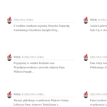
ZIELONA GÓRA
WIEK: 0
ZIE
Z wielkim smutkiem żegnamy Henryka Napierałę
Aniela Lachowi
wieloletniego Dyrektora Zarządu Dróg...
było Cię w dom
WIEK: 0
ZIELONA GÓRA
ZIELONA GÓ
Pogrążonej w smutku Rodzinie oraz
Pani Alicji An
Współpracownikom z powodu odejścia Pana
Publicznego Za
Wiktora Fanajło...
WIEK: 0
ZIELONA GÓRA
ZIELONA GÓ
Wyrazy głębokiego współczucia Wójtowi Gminy
Panu Leszkowi
Lubiszyn Panu Arturowi Terleckiemu z...
współczucia z 