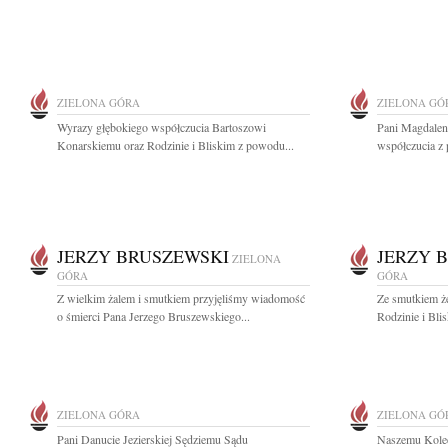
ZIELONA GÓRA
ZIELONA GÓ
Wyrazy głębokiego współczucia Bartoszowi
Pani Magdalen
Konarskiemu oraz Rodzinie i Bliskim z powodu...
współczucia z 
JERZY BRUSZEWSKI
JERZY 
ZIELONA
GÓRA
GÓRA
Z wielkim żalem i smutkiem przyjęliśmy wiadomość
Ze smutkiem ż
o śmierci Pana Jerzego Bruszewskiego...
Rodzinie i Bli
ZIELONA GÓRA
ZIELONA GÓ
Pani Danucie Jezierskiej Sędziemu Sądu
Naszemu Kole