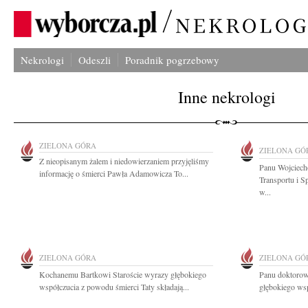
Nekrologi
Odeszli
Poradnik pogrzebowy
Inne nekrologi
ZIELONA GÓRA
ZIELONA GÓ
Z nieopisanym żalem i niedowierzaniem przyjęliśmy
Panu Wojciech
informację o śmierci Pawła Adamowicza To...
Transportu i 
w...
ZIELONA GÓRA
ZIELONA GÓ
Kochanemu Bartkowi Staroście wyrazy głębokiego
Panu doktorow
współczucia z powodu śmierci Taty składają...
głębokiego ws