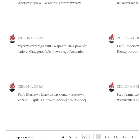
Apelacyjnego w Szczecinie szczere wyrazy...
najszczersze w
ZIELONA GÓRA
ZIELONA GÓ
Wyrazy szczerego żalu i współczucia z powodu
Panu Roberto
śmierci Grzegorza Wesołowskiego Rodzinie i...
Rzeczypospolit
ZIELONA GÓRA
ZIELONA GÓ
Panu Markowi Działoszyńskiemu Prezesowi
Pani Annie Le
Zarządu Szpitala Uniwersyteckiego w Zielonej...
współczucia z 
« poprzednie
1
...
4
5
6
7
8
9
10
11
12
13