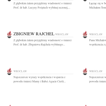
Z głębokim żalem przyjęliśmy wiadomość o śmierci
Łącząc się w b
Prof. dr hab. Lucyny Pośpiech wybitnej uczonej,...
Michałem Tomc
ZBIGNIEW RAJCHEL
WROCŁAW
WROCŁAW
Z głębokim żalem przyjęliśmy wiadomość o śmierci
Panu Michałow
Prof. dr hab. Zbigniewa Rajchela wybitnego...
współczucia z
WROCŁAW
WROCŁAW
Najszczersze wyrazy współczucia i wsparcia z
Najszczersze w
powodu śmierci Mamy i Babci Agacie Cieśli...
powodu śmierc