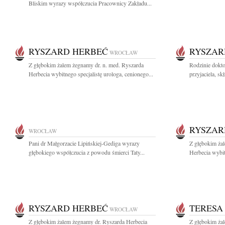
Bliskim wyrazy współczucia Pracownicy Zakładu...
RYSZARD HERBEĆ
RYSZAR
WROCŁAW
Z głębokim żalem żegnamy dr. n. med. Ryszarda
Rodzinie dokt
Herbecia wybitnego specjalistę urologa, cenionego...
przyjaciela, s
RYSZAR
WROCŁAW
Pani dr Małgorzacie Lipińskiej-Gediga wyrazy
Z głębokim ża
głębokiego współczucia z powodu śmierci Taty...
Herbecia wybit
RYSZARD HERBEĆ
TERESA
WROCŁAW
Z głębokim żalem żegnamy dr. Ryszarda Herbecia
Z głębokim ża