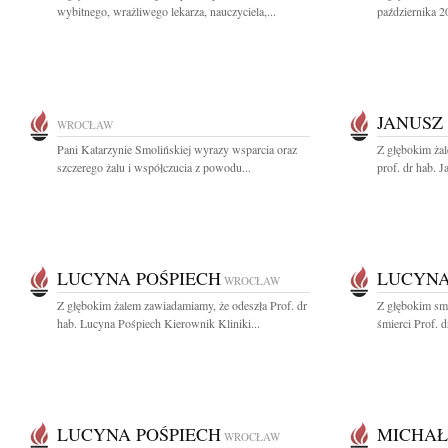
wybitnego, wrażliwego lekarza, nauczyciela,...
października 2
JANUSZ
WROCŁAW
Pani Katarzynie Smolińskiej wyrazy wsparcia oraz
Z głębokim ża
szczerego żalu i współczucia z powodu...
prof. dr hab. 
LUCYNA POŚPIECH
LUCYNA
WROCŁAW
Z głębokim żalem zawiadamiamy, że odeszła Prof. dr
Z głębokim sm
hab. Lucyna Pośpiech Kierownik Kliniki...
śmierci Prof. 
LUCYNA POŚPIECH
MICHAŁ
WROCŁAW