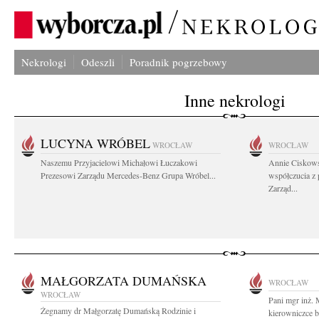
Nekrologi
Odeszli
Poradnik pogrzebowy
Inne nekrologi
LUCYNA WRÓBEL
WROCŁAW
WROCŁAW
Naszemu Przyjacielowi Michałowi Łuczakowi
Annie Ciskows
Prezesowi Zarządu Mercedes-Benz Grupa Wróbel...
współczucia z
Zarząd...
MAŁGORZATA DUMAŃSKA
WROCŁAW
WROCŁAW
Pani mgr inż.
Żegnamy dr Małgorzatę Dumańską Rodzinie i
kierowniczce 