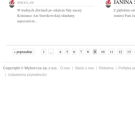
JANINA
WROCŁAW
W trudnych chwilach po odejściu Taty naszej
Z głębokim sm
Koleżance Ani Stawikowskiej składamy
śmierci Pani J
najszczersze...
« poprzednie
1
...
4
5
6
7
8
9
10
11
12
13
Copyright © Wyborcza sp. z o.o.
O nas
Staże u nas
Reklama
Polityka 
Ustawienia prywatności