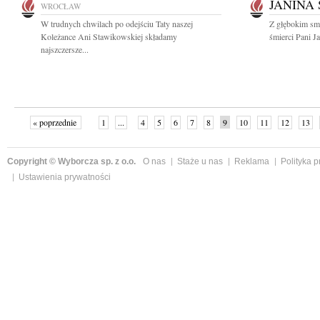
JANINA
WROCŁAW
W trudnych chwilach po odejściu Taty naszej
Z głębokim sm
Koleżance Ani Stawikowskiej składamy
śmierci Pani J
najszczersze...
« poprzednie
1
...
4
5
6
7
8
9
10
11
12
13
Copyright © Wyborcza sp. z o.o.
O nas
Staże u nas
Reklama
Polityka 
Ustawienia prywatności