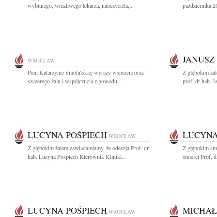
wybitnego, wrażliwego lekarza, nauczyciela,...
października 2
JANUSZ
WROCŁAW
Pani Katarzynie Smolińskiej wyrazy wsparcia oraz
Z głębokim ża
szczerego żalu i współczucia z powodu...
prof. dr hab. 
LUCYNA POŚPIECH
LUCYNA
WROCŁAW
Z głębokim żalem zawiadamiamy, że odeszła Prof. dr
Z głębokim sm
hab. Lucyna Pośpiech Kierownik Kliniki...
śmierci Prof. 
LUCYNA POŚPIECH
MICHAŁ
WROCŁAW