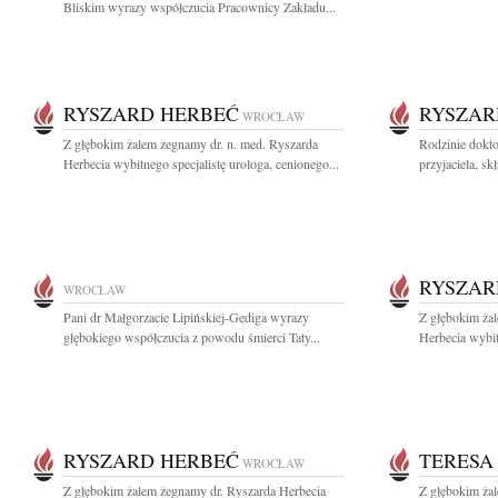
Bliskim wyrazy współczucia Pracownicy Zakładu...
RYSZARD HERBEĆ
RYSZAR
WROCŁAW
Z głębokim żalem żegnamy dr. n. med. Ryszarda
Rodzinie dokt
Herbecia wybitnego specjalistę urologa, cenionego...
przyjaciela, s
RYSZAR
WROCŁAW
Pani dr Małgorzacie Lipińskiej-Gediga wyrazy
Z głębokim ża
głębokiego współczucia z powodu śmierci Taty...
Herbecia wybit
RYSZARD HERBEĆ
TERESA
WROCŁAW
Z głębokim żalem żegnamy dr. Ryszarda Herbecia
Z głębokim ża