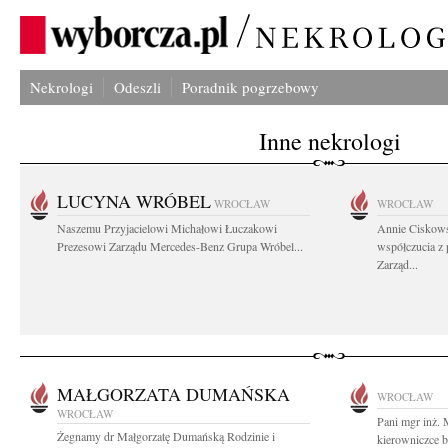
Nekrologi
Odeszli
Poradnik pogrzebowy
Inne nekrologi
LUCYNA WRÓBEL
WROCŁAW
WROCŁAW
Naszemu Przyjacielowi Michałowi Łuczakowi
Annie Ciskows
Prezesowi Zarządu Mercedes-Benz Grupa Wróbel...
współczucia z
Zarząd...
MAŁGORZATA DUMAŃSKA
WROCŁAW
WROCŁAW
Pani mgr inż.
Żegnamy dr Małgorzatę Dumańską Rodzinie i
kierowniczce 