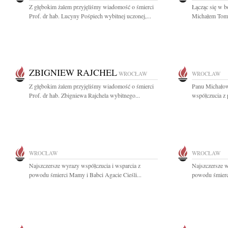
Z głębokim żalem przyjęliśmy wiadomość o śmierci
Łącząc się w b
Prof. dr hab. Lucyny Pośpiech wybitnej uczonej,...
Michałem Tomc
ZBIGNIEW RAJCHEL
WROCŁAW
WROCŁAW
Z głębokim żalem przyjęliśmy wiadomość o śmierci
Panu Michałow
Prof. dr hab. Zbigniewa Rajchela wybitnego...
współczucia z
WROCŁAW
WROCŁAW
Najszczersze wyrazy współczucia i wsparcia z
Najszczersze w
powodu śmierci Mamy i Babci Agacie Cieśli...
powodu śmierc