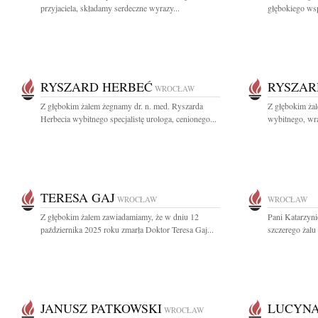
przyjaciela, składamy serdeczne wyrazy...
głębokiego wsp
RYSZARD HERBEĆ
RYSZAR
WROCŁAW
Z głębokim żalem żegnamy dr. n. med. Ryszarda
Z głębokim ża
Herbecia wybitnego specjalistę urologa, cenionego...
wybitnego, wra
TERESA GAJ
WROCŁAW
WROCŁAW
Z głębokim żalem zawiadamiamy, że w dniu 12
Pani Katarzyni
października 2025 roku zmarła Doktor Teresa Gaj...
szczerego żalu
JANUSZ PATKOWSKI
LUCYNA
WROCŁAW