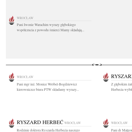
WROCŁAW
Pani Iwonie Warachim wyrazy głębokiego
współczucia z powodu śmierci Mamy składają...
RYSZAR
WROCŁAW
Pani mgr inż. Monice Wróbel-Bogdziewicz
Z głębokim ża
kierowniczce biura PTW składamy wyrazy...
Herbecia wybit
RYSZARD HERBEĆ
WROCŁAW
WROCŁAW
Rodzinie doktora Ryszarda Herbecia naszego
Pani dr Małgor