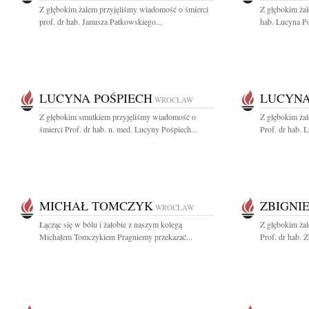
Z głębokim żalem przyjęliśmy wiadomość o śmierci
Z głębokim żal
prof. dr hab. Janusza Patkowskiego...
hab. Lucyna Po
LUCYNA POŚPIECH
LUCYNA
WROCŁAW
Z głębokim smutkiem przyjęliśmy wiadomość o
Z głębokim ża
śmierci Prof. dr hab. n. med. Lucyny Pośpiech...
Prof. dr hab. 
MICHAŁ TOMCZYK
ZBIGNI
WROCŁAW
Łącząc się w bólu i żałobie z naszym kolegą
Z głębokim ża
Michałem Tomczykiem Pragniemy przekazać...
Prof. dr hab. 