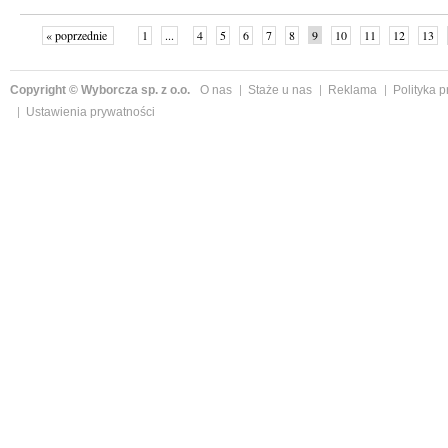
« poprzednie
1
...
4
5
6
7
8
9
10
11
12
13
Copyright © Wyborcza sp. z o.o.
O nas
Staże u nas
Reklama
Polityka 
Ustawienia prywatności