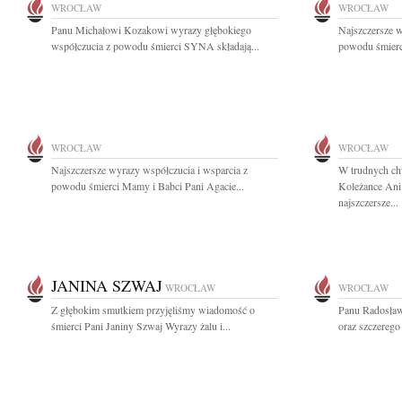
WROCŁAW
WROCŁAW
Panu Michałowi Kozakowi wyrazy głębokiego
Najszczersze w
współczucia z powodu śmierci SYNA składają...
powodu śmierci
WROCŁAW
WROCŁAW
Najszczersze wyrazy współczucia i wsparcia z
W trudnych chw
powodu śmierci Mamy i Babci Pani Agacie...
Koleżance Ani
najszczersze...
JANINA SZWAJ
WROCŁAW
WROCŁAW
Z głębokim smutkiem przyjęliśmy wiadomość o
Panu Radosła
śmierci Pani Janiny Szwaj Wyrazy żalu i...
oraz szczerego