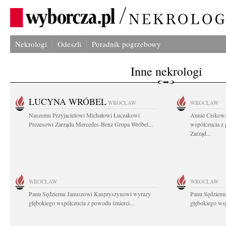
Nekrologi
Odeszli
Poradnik pogrzebowy
Inne nekrologi
LUCYNA WRÓBEL
WROCŁAW
WROCŁAW
Naszemu Przyjacielowi Michałowi Łuczakowi
Annie Ciskows
Prezesowi Zarządu Mercedes-Benz Grupa Wróbel...
współczucia z
Zarząd...
WROCŁAW
WROCŁAW
Panu Sędziemu Januszowi Kaspryszynowi wyrazy
Panu Sędziem
głębokiego współczucia z powodu śmierci...
głębokiego wsp