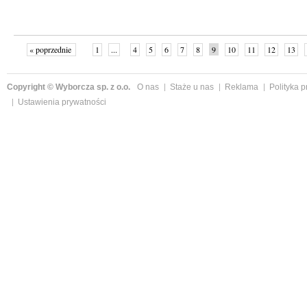
« poprzednie
1
...
4
5
6
7
8
9
10
11
12
13
Copyright © Wyborcza sp. z o.o.
O nas
Staże u nas
Reklama
Polityka 
Ustawienia prywatności