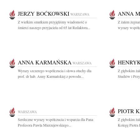
JERZY BOĆKOWSKI
ANNA 
WARSZAWA
Z wielkim smutkiem przyjęliśmy wiadomość o
Z żalem żegna
śmierci naszego przyjaciela od 65 lat Redaktora...
wyrazy współcz
ANNA KARMAŃSKA
HENRYK
WARSZAWA
Wyrazy szczerego współczucia i słowa otuchy dla
Z głębokim ża
prof. dr hab. Anny Karmańskiej z powodu...
Studiów i Przy
PIOTR 
WARSZAWA
Serdeczne wyrazy współczucia i wsparcia dla Pana
Z głębokim ża
Profesora Pawła Mierzejewskiego...
Kolegę Piotra 