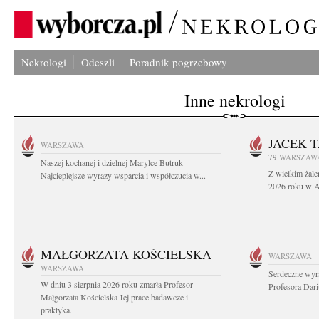
Nekrologi
Odeszli
Poradnik pogrzebowy
Inne nekrologi
JACEK 
WARSZAWA
79
WARSZAW
Naszej kochanej i dzielnej Marylce Butruk
Z wielkim żale
Najcieplejsze wyrazy wsparcia i współczucia w...
2026 roku w Au
MAŁGORZATA KOŚCIELSKA
WARSZAWA
WARSZAWA
Serdeczne wyr
W dniu 3 sierpnia 2026 roku zmarła Profesor
Profesora Dar
Małgorzata Kościelska Jej prace badawcze i
praktyka...