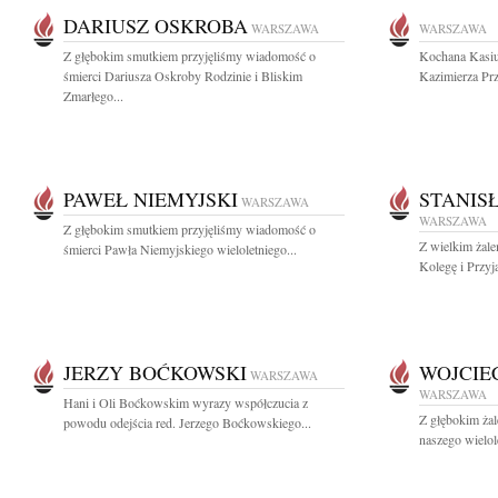
DARIUSZ OSKROBA
WARSZAWA
WARSZAWA
Z głębokim smutkiem przyjęliśmy wiadomość o
Kochana Kasiu
śmierci Dariusza Oskroby Rodzinie i Bliskim
Kazimierza Prz
Zmarłego...
PAWEŁ NIEMYJSKI
STANIS
WARSZAWA
WARSZAWA
Z głębokim smutkiem przyjęliśmy wiadomość o
Z wielkim żal
śmierci Pawła Niemyjskiego wieloletniego...
Kolegę i Przyja
JERZY BOĆKOWSKI
WOJCIE
WARSZAWA
WARSZAWA
Hani i Oli Boćkowskim wyrazy współczucia z
Z głębokim ża
powodu odejścia red. Jerzego Boćkowskiego...
naszego wielole