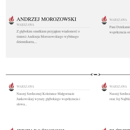
ANDRZEJ MOROZOWSKI
WARSZAWA
WARSZAWA
Pani Dziekanie
Z głębokim smutkiem przyjąłem wiadomość o
współczucia or
śmierci Andrzeja Morozowskiego wybitnego
dziennikarza,...
WARSZAWA
WARSZAWA
Naszej Serdecznej Koleżance Małgorzacie
Naszej Serdec
Jankowskiej wyrazy głębokiego współczucia i
oraz Jej Najbl
słowa...