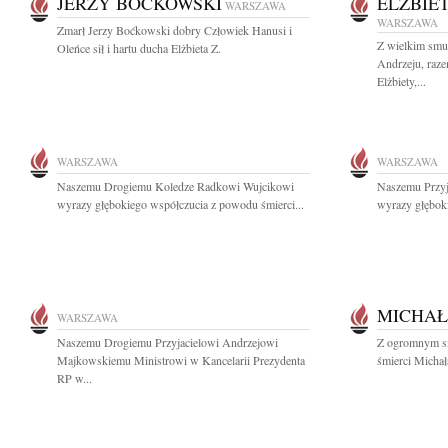
JERZY BOĆKOWSKI
ELŻBIE
WARSZAWA
WARSZAWA
Zmarł Jerzy Boćkowski dobry Człowiek Hanusi i
Z wielkim smu
Oleńce sił i hartu ducha Elżbieta Z.
Andrzeju, raz
Elżbiety,...
WARSZAWA
WARSZAWA
Naszemu Drogiemu Koledze Radkowi Wujcikowi
Naszemu Przy
wyrazy głębokiego współczucia z powodu śmierci...
wyrazy głęboki
MICHA
WARSZAWA
Naszemu Drogiemu Przyjacielowi Andrzejowi
Z ogromnym s
Majkowskiemu Ministrowi w Kancelarii Prezydenta
śmierci Michał
RP w...