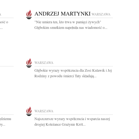
ANDRZEJ MARTYNKI
A
WARSZAWA
ość o
"Nie umiera ten, kto trwa w pamięci żywych"
..
Głębokim smutkiem napełniła nas wiadomość o...
WARSZAWA
Głębokie wyrazy współczucia dla Zosi Kulawik i Jej
Rodziny z powodu śmierci Taty składają...
WARSZAWA
ędziemu
Najszczersze wyrazy współczucia i wsparcia naszej
y...
drogiej Koleżance Grażynie Król...