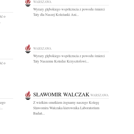
WARSZAWA
Wyrazy głębokiego współczucia z powodu śmierci
Taty dla Naszej Koleżanki Ani...
ść o
.
WARSZAWA
Wyrazy głębokiego współczucia z powodu śmierci
Taty Naszemu Koledze Krzysztofowi...
ść o
SŁAWOMIR WALCZAK
WARSZAWA
iego
Z wielkim smutkiem żegnamy naszego Kolegę
..
Sławomira Walczaka kierownika Laboratorium
Badań...