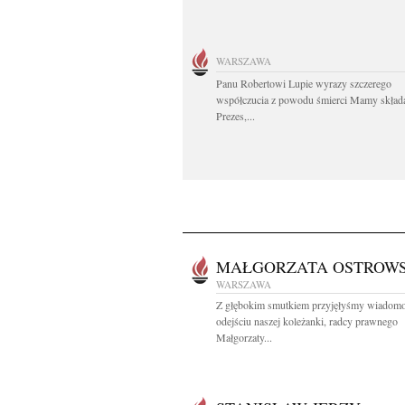
WARSZAWA
Panu Robertowi Lupie wyrazy szczerego
współczucia z powodu śmierci Mamy skład
Prezes,...
MAŁGORZATA OSTROW
WARSZAWA
Z głębokim smutkiem przyjęłyśmy wiadomo
odejściu naszej koleżanki, radcy prawnego
Małgorzaty...