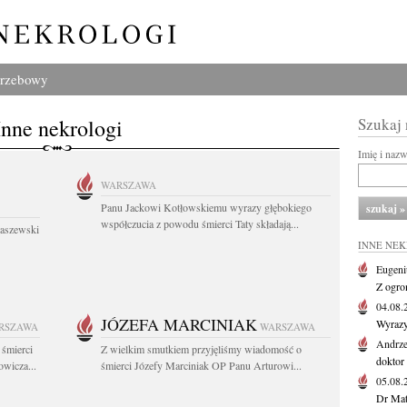
grzebowy
Inne nekrologi
Szukaj
Imię i naz
WARSZAWA
Panu Jackowi Kotłowskiemu wyrazy głębokiego
współczucia z powodu śmierci Taty składają...
łaszewski
INNE NE
Eugeni
Z ogro
04.08
JÓZEFA MARCINIAK
Wyrazy
RSZAWA
WARSZAWA
Andrze
 śmierci
Z wielkim smutkiem przyjęliśmy wiadomość o
doktor 
wicza...
śmierci Józefy Marciniak OP Panu Arturowi...
05.08
Dr Maty