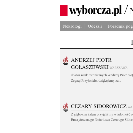
Nekrologi
Odeszli
Poradnik po
ANDRZEJ PIOTR
GOŁASZEWSKI
WARSZAWA
doktor nauk technicznych Andrzej Piotr Go
Żegnaj Przyjacielu, dziękujemy za...
CEZARY SIDOROWICZ
WA
Z głębokim żalem przyjęliśmy wiadomość o
Emerytowanego Notariusza Cezarego Sidoro