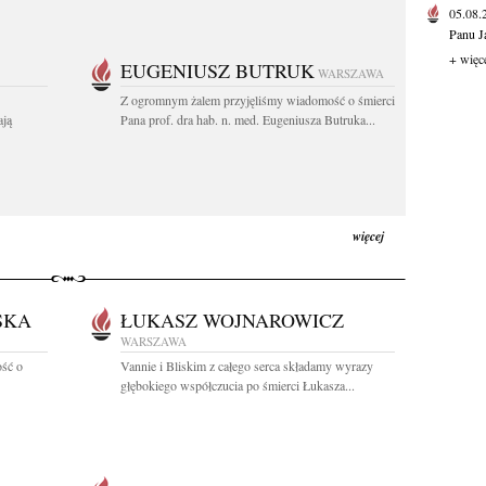
05.08
Panu J
+ więc
EUGENIUSZ BUTRUK
WARSZAWA
Z ogromnym żalem przyjęliśmy wiadomość o śmierci
ają
Pana prof. dra hab. n. med. Eugeniusza Butruka...
więcej
SKA
ŁUKASZ WOJNAROWICZ
WARSZAWA
ść o
Vannie i Bliskim z całego serca składamy wyrazy
głębokiego współczucia po śmierci Łukasza...