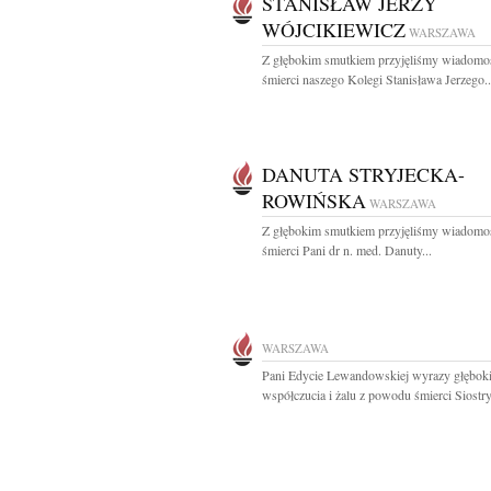
STANISŁAW JERZY
WÓJCIKIEWICZ
WARSZAWA
Z głębokim smutkiem przyjęliśmy wiadomo
śmierci naszego Kolegi Stanisława Jerzego..
DANUTA STRYJECKA-
ROWIŃSKA
WARSZAWA
Z głębokim smutkiem przyjęliśmy wiadomo
śmierci Pani dr n. med. Danuty...
WARSZAWA
Pani Edycie Lewandowskiej wyrazy głębok
współczucia i żalu z powodu śmierci Siostry.