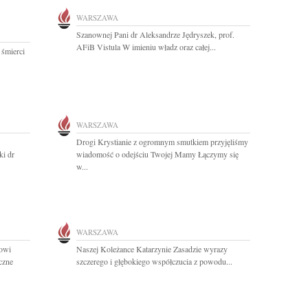
WARSZAWA
Szanownej Pani dr Aleksandrze Jędryszek, prof.
AFiB Vistula W imieniu władz oraz całej...
 śmierci
WARSZAWA
Drogi Krystianie z ogromnym smutkiem przyjęliśmy
ki dr
wiadomość o odejściu Twojej Mamy Łączymy się
w...
WARSZAWA
owi
Naszej Koleżance Katarzynie Zasadzie wyrazy
czne
szczerego i głębokiego współczucia z powodu...