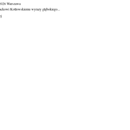
.2026
Warszawa
ackowi Kotłowskiemu wyrazy głębokiego...
ej