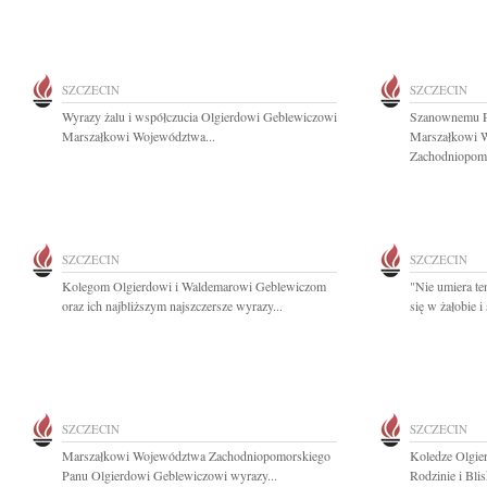
SZCZECIN
SZCZECIN
Wyrazy żalu i współczucia Olgierdowi Geblewiczowi
Szanownemu P
Marszałkowi Województwa...
Marszałkowi 
Zachodniopomo
SZCZECIN
SZCZECIN
Kolegom Olgierdowi i Waldemarowi Geblewiczom
"Nie umiera te
oraz ich najbliższym najszczersze wyrazy...
się w żałobie 
SZCZECIN
SZCZECIN
Marszałkowi Województwa Zachodniopomorskiego
Koledze Olgie
Panu Olgierdowi Geblewiczowi wyrazy...
Rodzinie i Bli