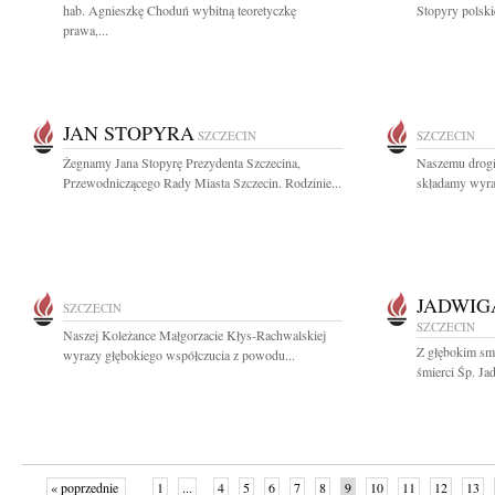
hab. Agnieszkę Choduń wybitną teoretyczkę
Stopyry polski
prawa,...
JAN STOPYRA
SZCZECIN
SZCZECIN
Żegnamy Jana Stopyrę Prezydenta Szczecina,
Naszemu drog
Przewodniczącego Rady Miasta Szczecin. Rodzinie...
składamy wyraz
JADWIG
SZCZECIN
SZCZECIN
Naszej Koleżance Małgorzacie Kłys-Rachwalskiej
Z głębokim sm
wyrazy głębokiego współczucia z powodu...
śmierci Śp. Ja
« poprzednie
1
...
4
5
6
7
8
9
10
11
12
13