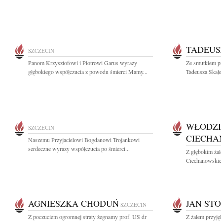
TADEUS
SZCZECIN
Panom Krzysztofowi i Piotrowi Garus wyrazy
Ze smutkiem p
głębokiego współczucia z powodu śmierci Mamy...
Tadeusza Skałe
WŁODZI
SZCZECIN
CIECHA
Naszemu Przyjacielowi Bogdanowi Trojankowi
serdeczne wyrazy współczucia po śmierci...
Z głębokim ża
Ciechanowskie
AGNIESZKA CHODUŃ
JAN ST
SZCZECIN
Z poczuciem ogromnej straty żegnamy prof. US dr
Z żalem przyję