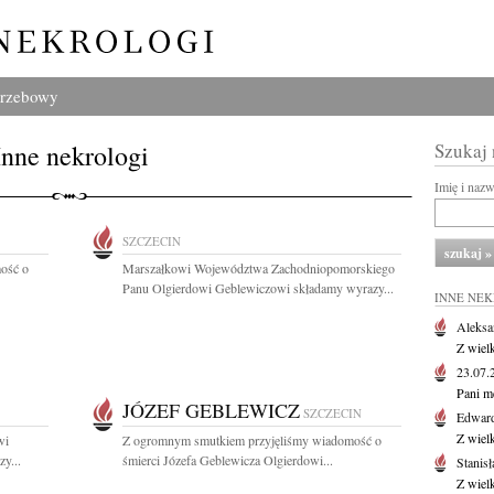
grzebowy
Inne nekrologi
Szukaj
Imię i naz
SZCZECIN
ość o
Marszałkowi Województwa Zachodniopomorskiego
Panu Olgierdowi Geblewiczowi składamy wyrazy...
INNE NE
Aleksa
Z wiel
23.07
Pani m
JÓZEF GEBLEWICZ
SZCZECIN
Edwar
Z wiel
wi
Z ogromnym smutkiem przyjęliśmy wiadomość o
y...
śmierci Józefa Geblewicza Olgierdowi...
Stanisł
Z wiel