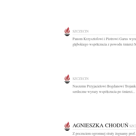
SZCZECIN
Panom Krzysztofowi i Piotrowi Garus wyr
głębokiego współczucia z powodu śmierci 
SZCZECIN
Naszemu Przyjacielowi Bogdanowi Trojan
serdeczne wyrazy współczucia po śmierci...
AGNIESZKA CHODUŃ
SZC
Z poczuciem ogromnej straty żegnamy prof