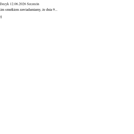
 Decyk
12.06.2026
Szczecin
kim smutkiem zawiadamiamy, że dnia 9...
ej