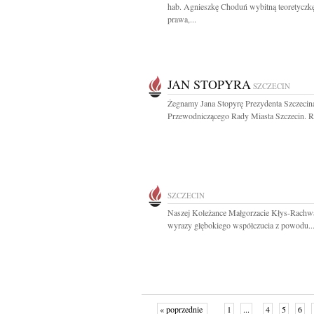
hab. Agnieszkę Choduń wybitną teoretyczk
prawa,...
JAN STOPYRA
SZCZECIN
Żegnamy Jana Stopyrę Prezydenta Szczecin
Przewodniczącego Rady Miasta Szczecin. Ro
SZCZECIN
Naszej Koleżance Małgorzacie Kłys-Rachwa
wyrazy głębokiego współczucia z powodu..
« poprzednie
1
...
4
5
6