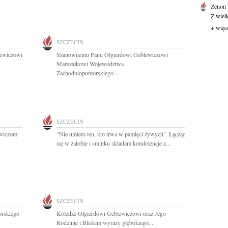
Zenon
Z wiel
+ więc
SZCZECIN
lewiczowi
Szanownemu Panu Olgierdowi Geblewiczowi
Marszałkowi Województwa
Zachodniopomorskiego...
SZCZECIN
ewiczom
"Nie umiera ten, kto trwa w pamięci żywych". Łącząc
się w żałobie i smutku składam kondolencje z...
SZCZECIN
rskiego
Koledze Olgierdowi Geblewiczowi oraz Jego
Rodzinie i Bliskim wyrazy głębokiego...