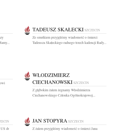
TADEUSZ SKAŁECKI
SZCZECIN
azy
Ze smutkiem przyjęliśmy wiadomość o śmierci
Mamy...
Tadeusza Skałeckiego radnego trzech kadencji Rady...
WŁODZIMIERZ
CIECHANOWSKI
kowi
SZCZECIN
Z głębokim żalem żegnamy Włodzimierza
Ciechanowskiego Członka Ogólnokrajowej...
JAN STOPYRA
ZECIN
SZCZECIN
. US dr
Z żalem przyjęliśmy wiadomość o śmierci Jana