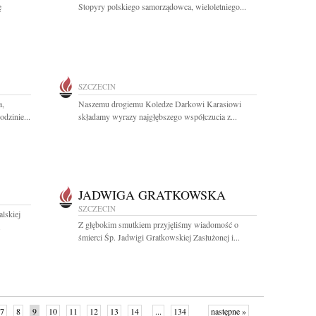
ę
Stopyry polskiego samorządowca, wieloletniego...
SZCZECIN
a,
Naszemu drogiemu Koledze Darkowi Karasiowi
dzinie...
składamy wyrazy najgłębszego współczucia z...
JADWIGA GRATKOWSKA
SZCZECIN
lskiej
Z głębokim smutkiem przyjęliśmy wiadomość o
.
śmierci Śp. Jadwigi Gratkowskiej Zasłużonej i...
7
8
9
10
11
12
13
14
...
134
następne »