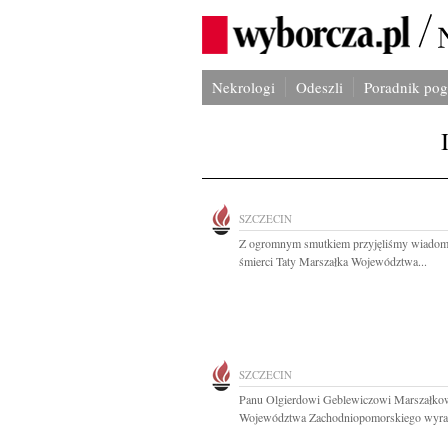
Nekrologi
Odeszli
Poradnik po
SZCZECIN
Z ogromnym smutkiem przyjęliśmy wiadom
śmierci Taty Marszałka Województwa...
SZCZECIN
Panu Olgierdowi Geblewiczowi Marszałko
Województwa Zachodniopomorskiego wyraz