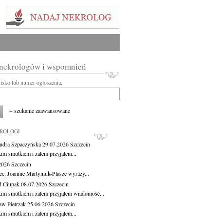
 nekrologów i wspomnień
wisko lub numer ogłoszenia:
+ szukanie zaawansowane
KROLOGI
ndra Szpaczyńska
29.07.2026
Szczecin
kim smutkiem i żalem przyjąłem...
.2026
Szczecin
ec. Joannie Martyniuk-Plasze wyrazy...
d Ciupak
08.07.2026
Szczecin
kim smutkiem i żalem przyjąłem wiadomość...
aw Pietrzak
25.06.2026
Szczecin
kim smutkiem i żalem przyjąłem...