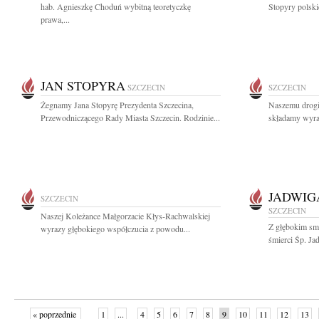
hab. Agnieszkę Choduń wybitną teoretyczkę
Stopyry polski
prawa,...
JAN STOPYRA
SZCZECIN
SZCZECIN
Żegnamy Jana Stopyrę Prezydenta Szczecina,
Naszemu drog
Przewodniczącego Rady Miasta Szczecin. Rodzinie...
składamy wyraz
JADWIG
SZCZECIN
SZCZECIN
Naszej Koleżance Małgorzacie Kłys-Rachwalskiej
Z głębokim sm
wyrazy głębokiego współczucia z powodu...
śmierci Śp. Ja
« poprzednie
1
...
4
5
6
7
8
9
10
11
12
13