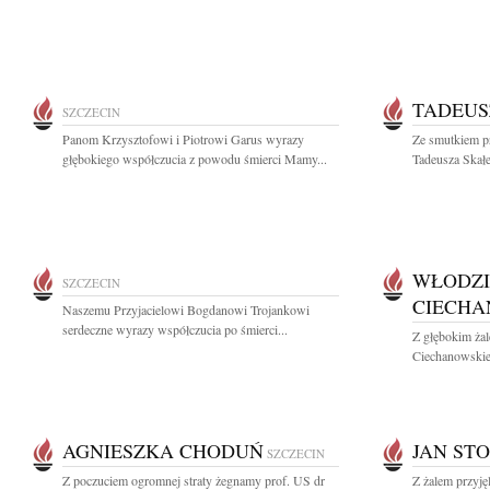
TADEUS
SZCZECIN
Panom Krzysztofowi i Piotrowi Garus wyrazy
Ze smutkiem p
głębokiego współczucia z powodu śmierci Mamy...
Tadeusza Skałe
WŁODZI
SZCZECIN
CIECHA
Naszemu Przyjacielowi Bogdanowi Trojankowi
serdeczne wyrazy współczucia po śmierci...
Z głębokim ża
Ciechanowskie
AGNIESZKA CHODUŃ
JAN ST
SZCZECIN
Z poczuciem ogromnej straty żegnamy prof. US dr
Z żalem przyję