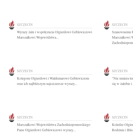
SZCZECIN
SZCZECIN
Wyrazy żalu i współczucia Olgierdowi Geblewiczowi
Szanownemu P
Marszałkowi Województwa...
Marszałkowi 
Zachodniopomo
SZCZECIN
SZCZECIN
Kolegom Olgierdowi i Waldemarowi Geblewiczom
"Nie umiera te
oraz ich najbliższym najszczersze wyrazy...
się w żałobie 
SZCZECIN
SZCZECIN
Marszałkowi Województwa Zachodniopomorskiego
Koledze Olgie
Panu Olgierdowi Geblewiczowi wyrazy...
Rodzinie i Bli