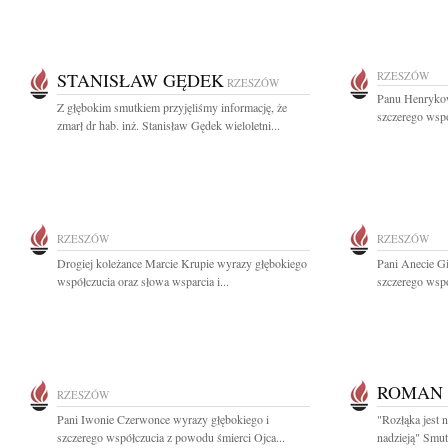
STANISŁAW GĘDEK
RZESZÓW
RZESZÓW
Panu Henrykow
Z głębokim smutkiem przyjęliśmy informację, że
szczerego wspó
zmarł dr hab. inż. Stanisław Gędek wieloletni...
RZESZÓW
RZESZÓW
Drogiej koleżance Marcie Krupie wyrazy głębokiego
Pani Anecie Gi
współczucia oraz słowa wsparcia i...
szczerego wspó
ROMAN 
RZESZÓW
Pani Iwonie Czerwonce wyrazy głębokiego i
"Rozłąka jest 
szczerego współczucia z powodu śmierci Ojca...
nadzieją" Smut