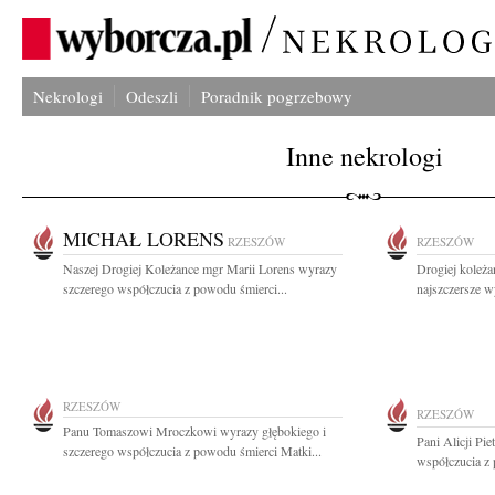
Nekrologi
Odeszli
Poradnik pogrzebowy
Inne nekrologi
MICHAŁ LORENS
RZESZÓW
RZESZÓW
Naszej Drogiej Koleżance mgr Marii Lorens wyrazy
Drogiej koleż
szczerego współczucia z powodu śmierci...
najszczersze w
RZESZÓW
RZESZÓW
Panu Tomaszowi Mroczkowi wyrazy głębokiego i
Pani Alicji Pi
szczerego współczucia z powodu śmierci Matki...
współczucia z 