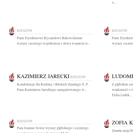
o...
RZESZÓW
RZESZÓW
Panu Dyrektorowi Ryszardowi Bukowskiemu
Panu Dyrekto
wyrazy szczerego współczucia i słowa wsparcia w...
wyrazy szczere
KAZIMIERZ JARECKI
LUDOMI
RZESZÓW
Kondolencje dla Rodziny i Bliskich Zmarłego Ś. P.
Z głębokim smu
Pana Kazimierza Jareckiego zaangażowanego w...
wiadomość o ś
Ficka Ludek...
RZESZÓW
ZOFIA 
Pani Joannie Sowie wyrazy głębokiego i szczerego
Zmarła moja Prz