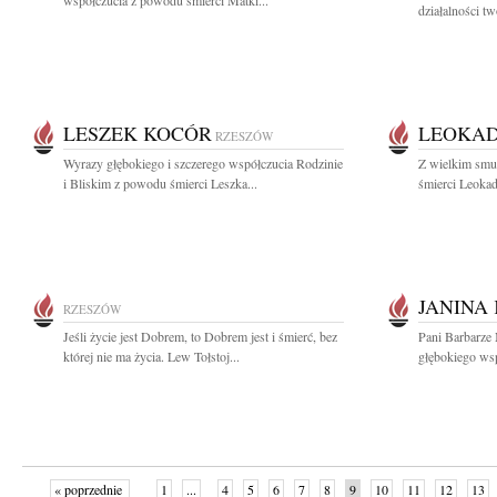
współczucia z powodu śmierci Matki...
działalności tw
LESZEK KOCÓR
LEOKAD
RZESZÓW
Wyrazy głębokiego i szczerego współczucia Rodzinie
Z wielkim smu
i Bliskim z powodu śmierci Leszka...
śmierci Leokadi
JANINA
RZESZÓW
Jeśli życie jest Dobrem, to Dobrem jest i śmierć, bez
Pani Barbarze
której nie ma życia. Lew Tołstoj...
głębokiego wsp
« poprzednie
1
...
4
5
6
7
8
9
10
11
12
13