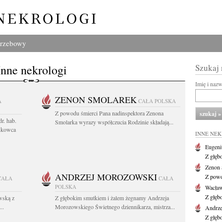
grzebowy
Inne nekrologi
Szukaj
Imię i naz
ZENON SMOLAREK
A
CAŁA POLSKA
Z powodu śmierci Pana nadinspektora Zenona
r. hab.
Smolarka wyrazy współczucia Rodzinie składają...
ukowca
INNE NE
Eugeni
Z głęb
Zenon 
ANDRZEJ MOROZOWSKI
Z powo
CAŁA
CAŁA
POLSKA
Wacła
Z głęb
wską z
Z głębokim smutkiem i żalem żegnamy Andrzeja
..
Morozowskiego Świetnego dziennikarza, mistrza...
Andrze
Z głęb