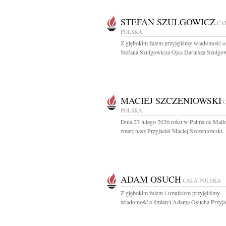
STEFAN SZULGOWICZ
CA
POLSKA
Z głębokim żalem przyjęliśmy wiadomość o
Stefana Szulgowicza Ojca Dariusza Szulgowi
MACIEJ SZCZENIOWSKI
POLSKA
Dnia 27 lutego 2026 roku w Palma de Mall
zmarł nasz Przyjaciel Maciej Szczeniowski..
ADAM OSUCH
CAŁA POLSKA
Z głębokim żalem i smutkiem przyjęliśmy
wiadomość o śmierci Adama Osucha Przyjaci