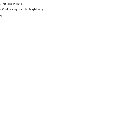
.2026
cała Polska
Mielnickiej oraz Jej Najbliższym...
ej