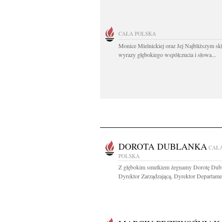
CAŁA POLSKA
Monice Mielnickiej oraz Jej Najbliższym s
wyrazy głębokiego współczucia i słowa...
DOROTA DUBLANKA
CAŁ
POLSKA
Z głębokim smutkiem żegnamy Dorotę Dub
Dyrektor Zarządzającą, Dyrektor Departamen