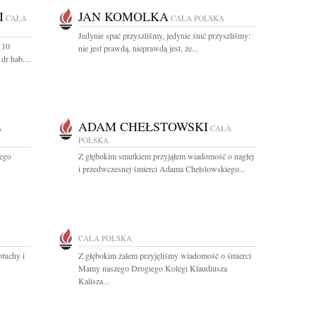
I
JAN KOMOLKA
CAŁA
CAŁA POLSKA
Jedynie spać przyszliśmy, jedynie śnić przyszliśmy:
 10
nie jest prawdą, nieprawdą jest, że...
dr hab....
ADAM CHEŁSTOWSKI
A
CAŁA
POLSKA
ego
Z głębokim smutkiem przyjąłem wiadomość o nagłej
i przedwczesnej śmierci Adama Chełstowskiego...
CAŁA POLSKA
otuchy i
Z głębokim żalem przyjęliśmy wiadomość o śmierci
Mamy naszego Drogiego Kolegi Klaudiusza
Kalisza...