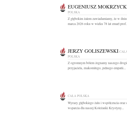
EUGENIUSZ MOKRZYCK
POLSKA
Z głębokim żalem zawiadamiamy, że w dniu
marca 2026 roku w wieku 78 lat zmarł prof. 
JERZY GOLISZEWSKI
CAŁ
POLSKA
Z ogromnym bólem żegnamy naszego drogi
przyjaciela, znakomitego, pełnego empatii...
CAŁA POLSKA
Wyrazy głębokiego żalu i współczucia oraz 
wsparcia dla naszej Koleżanki Krystyny...