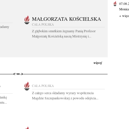
07.08
Monice 
+ więc
MAŁGORZATA KOŚCIELSKA
CAŁA POLSKA
kładamy
Z głębokim smutkiem żegnamy Panią Profesor
Małgorzatę Kościelską naszą Mistrzynię i...
więcej
A
CAŁA POLSKA
Z całego serca składamy wyrazy współczucia
lankę
Magdzie Szczepankowskiej z powodu odejścia...
tu...