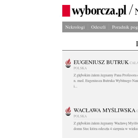
Nekrologi
Odeszli
Poradnik po
EUGENIUSZ BUTRUK
CAŁ
POLSKA
Z głębokim żalem żegnamy Pana Profesora d
n. med. Eugeniusza Butruka Wybitnego Na
i...
WACŁAWA MYŚLIWSKA
POLSKA
Z głębokim żalem żegnamy Wacławę Myśli
domu Stec która odeszła 4 sierpnia w wieku.