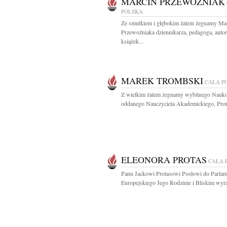
MARCIN PRZEWOŹNIAK
POLSKA
Ze smutkiem i głębokim żalem żegnamy Ma
Przewoźniaka dziennikarza, pedagoga, auto
książek...
MAREK TROMBSKI
CAŁA P
Z wielkim żalem żegnamy wybitnego Nauk
oddanego Nauczyciela Akademickiego, Prore
ELEONORA PROTAS
CAŁA 
Panu Jackowi Protasowi Posłowi do Parla
Europejskiego Jego Rodzinie i Bliskim wyra