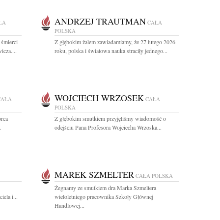
ANDRZEJ TRAUTMAN
ŁA
CAŁA
POLSKA
 śmierci
Z głębokim żalem zawiadamiamy, że 27 lutego 2026
cza....
roku, polska i światowa nauka straciły jednego...
WOJCIECH WRZOSEK
CAŁA
CAŁA
POLSKA
orca
Z głębokim smutkiem przyjęliśmy wiadomość o
.
odejściu Pana Profesora Wojciecha Wrzoska...
MAREK SZMELTER
CAŁA POLSKA
Żegnamy ze smutkiem dra Marka Szmeltera
ela i...
wieloletniego pracownika Szkoły Głównej
Handlowej...