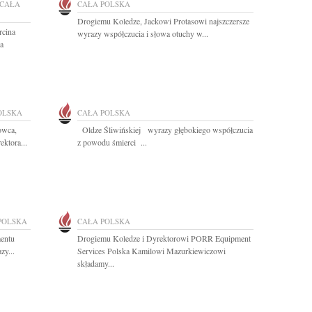
CAŁA
CAŁA POLSKA
Drogiemu Koledze, Jackowi Protasowi najszczersze
rcina
wyrazy współczucia i słowa otuchy w...
ra
OLSKA
CAŁA POLSKA
owca,
Oldze Śliwińskiej wyrazy głębokiego współczucia
ktora...
z powodu śmierci ...
POLSKA
CAŁA POLSKA
mentu
Drogiemu Koledze i Dyrektorowi PORR Equipment
zy...
Services Polska Kamilowi Mazurkiewiczowi
składamy...