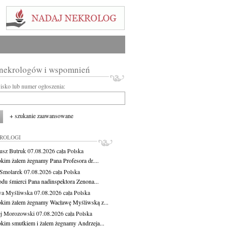
 nekrologów i wspomnień
wisko lub numer ogłoszenia:
+ szukanie zaawansowane
KROLOGI
usz Butruk
07.08.2026
cała Polska
okim żalem żegnamy Pana Profesora dr....
Smolarek
07.08.2026
cała Polska
du śmierci Pana nadinspektora Zenona...
wa Myśliwska
07.08.2026
cała Polska
okim żalem żegnamy Wacławę Myśliwską z...
j Morozowski
07.08.2026
cała Polska
okim smutkiem i żalem żegnamy Andrzeja...