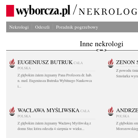
Nekrologi
Odeszli
Poradnik pogrzebowy
Inne nekrologi
EUGENIUSZ BUTRUK
ZENON 
CAŁA
POLSKA
Z powodu śmie
Z głębokim żalem żegnamy Pana Profesora dr. hab.
Smolarka wyraz
n. med. Eugeniusza Butruka Wybitnego Naukowca
i...
WACŁAWA MYŚLIWSKA
ANDRZE
CAŁA
POLSKA
POLSKA
Z głębokim żalem żegnamy Wacławę Myśliwską z
Z głębokim sm
domu Stec która odeszła 4 sierpnia w wieku...
Morozowskiego 