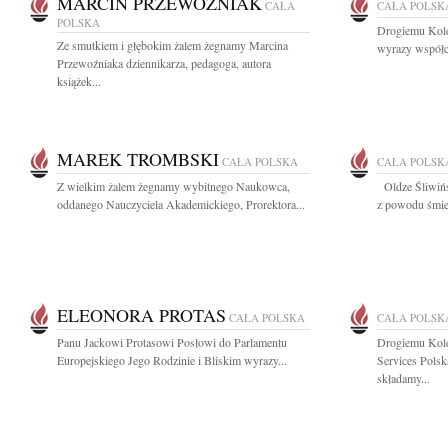
MARCIN PRZEWOŹNIAK
CAŁA
CAŁA POLSK
POLSKA
Drogiemu Kole
Ze smutkiem i głębokim żalem żegnamy Marcina
wyrazy współcz
Przewoźniaka dziennikarza, pedagoga, autora
książek...
MAREK TROMBSKI
CAŁA POLSKA
CAŁA POLSK
Z wielkim żalem żegnamy wybitnego Naukowca,
Oldze Śliwińs
oddanego Nauczyciela Akademickiego, Prorektora...
z powodu śmier
ELEONORA PROTAS
CAŁA POLSKA
CAŁA POLSK
Panu Jackowi Protasowi Posłowi do Parlamentu
Drogiemu Kol
Europejskiego Jego Rodzinie i Bliskim wyrazy...
Services Pols
składamy...