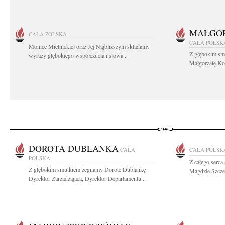
MAŁGOR
CAŁA POLSKA
CAŁA POLSK
Monice Mielnickiej oraz Jej Najbliższym składamy
Z głębokim sm
wyrazy głębokiego współczucia i słowa...
Małgorzatę Koś
DOROTA DUBLANKA
CAŁA
CAŁA POLSK
POLSKA
Z całego serc
Z głębokim smutkiem żegnamy Dorotę Dublankę
Magdzie Szcze
Dyrektor Zarządzającą, Dyrektor Departamentu...