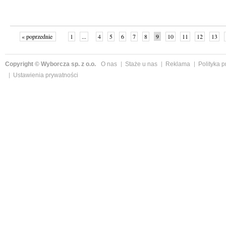
« poprzednie
1
...
4
5
6
7
8
9
10
11
12
13
Copyright © Wyborcza sp. z o.o.
O nas
Staże u nas
Reklama
Polityka 
Ustawienia prywatności