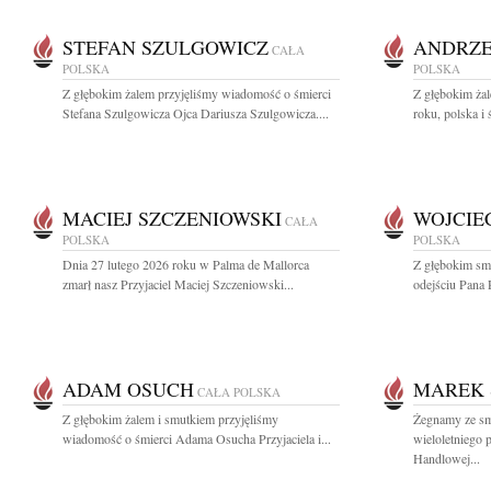
STEFAN SZULGOWICZ
ANDRZE
CAŁA
POLSKA
POLSKA
Z głębokim żalem przyjęliśmy wiadomość o śmierci
Z głębokim ża
Stefana Szulgowicza Ojca Dariusza Szulgowicza....
roku, polska i 
MACIEJ SZCZENIOWSKI
WOJCIE
CAŁA
POLSKA
POLSKA
Dnia 27 lutego 2026 roku w Palma de Mallorca
Z głębokim sm
zmarł nasz Przyjaciel Maciej Szczeniowski...
odejściu Pana 
ADAM OSUCH
MAREK 
CAŁA POLSKA
Z głębokim żalem i smutkiem przyjęliśmy
Żegnamy ze sm
wiadomość o śmierci Adama Osucha Przyjaciela i...
wieloletniego
Handlowej...