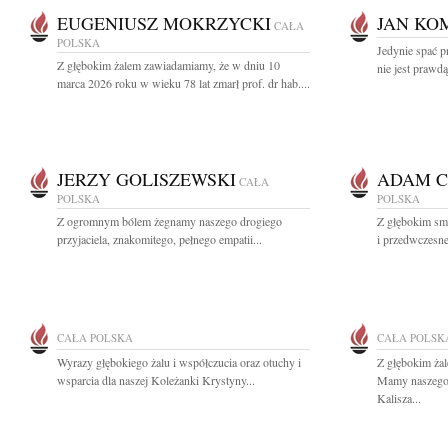
EUGENIUSZ MOKRZYCKI
JAN KO
CAŁA
POLSKA
Jedynie spać p
Z głębokim żalem zawiadamiamy, że w dniu 10
nie jest prawdą
marca 2026 roku w wieku 78 lat zmarł prof. dr hab....
JERZY GOLISZEWSKI
ADAM C
CAŁA
POLSKA
POLSKA
Z ogromnym bólem żegnamy naszego drogiego
Z głębokim sm
przyjaciela, znakomitego, pełnego empatii...
i przedwczesne
CAŁA POLSKA
CAŁA POLSK
Wyrazy głębokiego żalu i współczucia oraz otuchy i
Z głębokim ża
wsparcia dla naszej Koleżanki Krystyny...
Mamy naszego 
Kalisza...