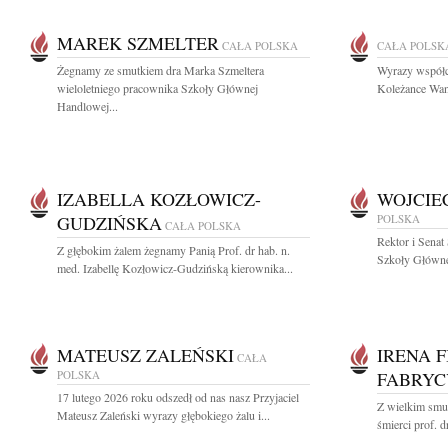
MAREK SZMELTER
CAŁA POLSKA
CAŁA POLSK
Żegnamy ze smutkiem dra Marka Szmeltera
Wyrazy współcz
wieloletniego pracownika Szkoły Głównej
Koleżance Wan
Handlowej...
IZABELLA KOZŁOWICZ-
WOJCIE
GUDZIŃSKA
POLSKA
CAŁA POLSKA
Rektor i Senat
Z głębokim żalem żegnamy Panią Prof. dr hab. n.
Szkoły Główne
med. Izabellę Kozłowicz-Gudzińską kierownika...
MATEUSZ ZALEŃSKI
IRENA 
CAŁA
POLSKA
FABRYC
17 lutego 2026 roku odszedł od nas nasz Przyjaciel
Z wielkim smu
Mateusz Zaleński wyrazy głębokiego żalu i...
śmierci prof. d