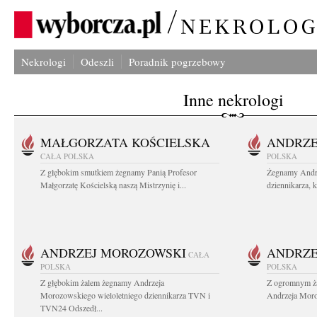
Nekrologi
Odeszli
Poradnik pogrzebowy
Inne nekrologi
MAŁGORZATA KOŚCIELSKA
ANDRZE
CAŁA POLSKA
POLSKA
Z głębokim smutkiem żegnamy Panią Profesor
Żegnamy Andr
Małgorzatę Kościelską naszą Mistrzynię i...
dziennikarza, 
ANDRZEJ MOROZOWSKI
ANDRZE
CAŁA
POLSKA
POLSKA
Z głębokim żalem żegnamy Andrzeja
Z ogromnym ża
Morozowskiego wieloletniego dziennikarza TVN i
Andrzeja Moro
TVN24 Odszedł...