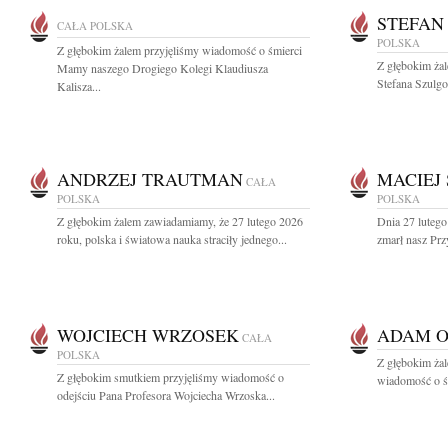
STEFAN
CAŁA POLSKA
POLSKA
Z głębokim żalem przyjęliśmy wiadomość o śmierci
Z głębokim ża
Mamy naszego Drogiego Kolegi Klaudiusza
Stefana Szulgo
Kalisza...
ANDRZEJ TRAUTMAN
MACIEJ
CAŁA
POLSKA
POLSKA
Z głębokim żalem zawiadamiamy, że 27 lutego 2026
Dnia 27 luteg
roku, polska i światowa nauka straciły jednego...
zmarł nasz Prz
WOJCIECH WRZOSEK
ADAM 
CAŁA
POLSKA
Z głębokim żal
Z głębokim smutkiem przyjęliśmy wiadomość o
wiadomość o śm
odejściu Pana Profesora Wojciecha Wrzoska...