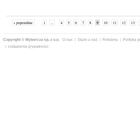
« poprzednie
1
...
4
5
6
7
8
9
10
11
12
13
Copyright © Wyborcza sp. z o.o.
O nas
Staże u nas
Reklama
Polityka 
Ustawienia prywatności