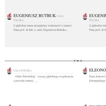
EUGENIUSZ BUTRUK
EUGENI
CAŁA
POLSKA
POLSKA
Z głębokim żalem przyjęliśmy wiadomość o śmierci
Z głębokim ża
Pana prof. dr hab. n. med. Eugeniusza Butruka...
Pana prof. dr 
ELEONO
CAŁA POLSKA
Oldze Śliwińskiej wyrazy głębokiego współczucia
Panu Jackowi 
z powodu śmierci ...
Europejskiego 