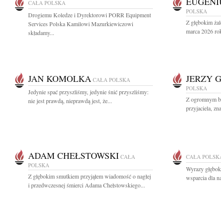
EUGENI
CAŁA POLSKA
POLSKA
Drogiemu Koledze i Dyrektorowi PORR Equipment
Z głębokim ża
Services Polska Kamilowi Mazurkiewiczowi
marca 2026 rok
składamy...
JAN KOMOLKA
JERZY 
CAŁA POLSKA
POLSKA
Jedynie spać przyszliśmy, jedynie śnić przyszliśmy:
Z ogromnym b
nie jest prawdą, nieprawdą jest, że...
przyjaciela, zn
ADAM CHEŁSTOWSKI
CAŁA
CAŁA POLSK
POLSKA
Wyrazy głęboki
Z głębokim smutkiem przyjąłem wiadomość o nagłej
wsparcia dla n
i przedwczesnej śmierci Adama Chełstowskiego...