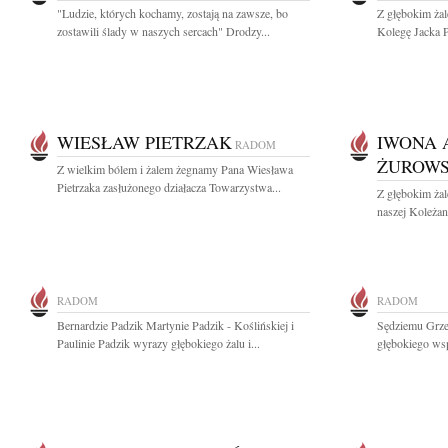
"Ludzie, których kochamy, zostają na zawsze, bo
Z głębokim ża
zostawili ślady w naszych sercach" Drodzy...
Kolegę Jacka Pi
WIESŁAW PIETRZAK
IWONA 
RADOM
ŻUROW
Z wielkim bólem i żalem żegnamy Pana Wiesława
Pietrzaka zasłużonego działacza Towarzystwa...
Z głębokim ża
naszej Koleżan
RADOM
RADOM
Bernardzie Padzik Martynie Padzik - Koślińskiej i
Sędziemu Grz
Paulinie Padzik wyrazy głębokiego żalu i...
głębokiego wsp