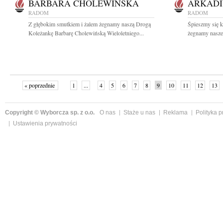
BARBARA CHOLEWIŃSKA
ARKADI
RADOM
RADOM
Z głębokim smutkiem i żalem żegnamy naszą Drogą
Śpieszmy się k
Koleżankę Barbarę Cholewińską Wieloletniego...
żegnamy naszeg
« poprzednie
1
...
4
5
6
7
8
9
10
11
12
13
Copyright © Wyborcza sp. z o.o.
O nas
Staże u nas
Reklama
Polityka 
Ustawienia prywatności