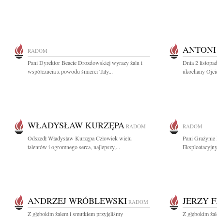
ANTONI
RADOM
Pani Dyrektor Beacie Drozdowskiej wyrazy żalu i
Dnia 2 listopa
współczucia z powodu śmierci Taty...
ukochany Ojcie
WŁADYSŁAW KURZĘPA
RADOM
RADOM
Odszedł Władysław Kurzępa Człowiek wielu
Pani Grażynie 
talentów i ogromnego serca, najlepszy,...
Eksploatacyjny
ANDRZEJ WRÓBLEWSKI
JERZY F
RADOM
Z głębokim żalem i smutkiem przyjęliśmy
Z głębokim ża