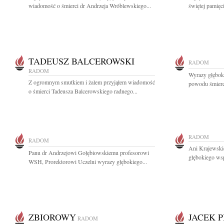
wiadomość o śmierci dr Andrzeja Wróblewskiego...
świętej pamięci
TADEUSZ BALCEROWSKI
RADOM
RADOM
Wyrazy głęboki
Z ogromnym smutkiem i żalem przyjąłem wiadomość
powodu śmierci
o śmierci Tadeusza Balcerowskiego radnego...
RADOM
RADOM
Ani Krajewski
Panu dr Andrzejowi Gołębiowskiemu profesorowi
głębokiego wsp
WSH, Prorektorowi Uczelni wyrazy głębokiego...
ZBIOROWY
JACEK 
RADOM