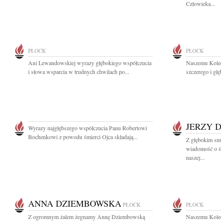
Człowieka...
PŁOCK
PŁOCK
Ani Lewandowskiej wyrazy głębokiego współczucia
Naszemu Kole
i słowa wsparcia w trudnych chwilach po...
szczerego i gł
JERZY 
Wyrazy najgłębszego współczucia Panu Robertowi
Bochenkowi z powodu śmierci Ojca składają...
Z głębokim smu
wiadomość o ś
naszej...
ANNA DZIEMBOWSKA
PŁOCK
PŁOCK
Z ogromnym żalem żegnamy Annę Dziembowską
Naszemu Kole