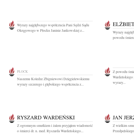
ELŻBIE
Wyrazy najgłębszego współczucia Pani Sędzi Sądu
Okręgowego w Płocku Janinie Jankowskiej z...
Wyrazy najgłę
powodu śmierc
PŁOCK
Z powodu śmier
Wardeńskiego 
Naszemu Koledze Zbigniewowi Dzięgielewskiemu
wyrazy...
wyrazy szczerego i głębokiego współczucia z...
RYSZARD WARDEŃSKI
JAN JE
Z ogromnym smutkiem i żalem przyjąłem wiadomość
Z wielkim smu
o śmierci dr. n. med. Ryszarda Wardeńskiego...
Przedpełskieg