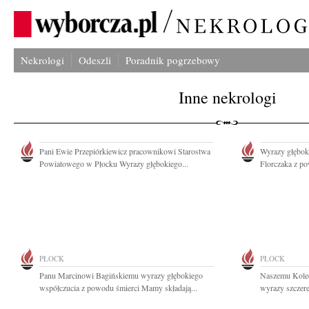
Nekrologi
Odeszli
Poradnik pogrzebowy
Inne nekrologi
Pani Ewie Przepiórkiewicz pracownikowi Starostwa
Wyrazy głębok
Powiatowego w Płocku Wyrazy głębokiego...
Florczaka z po
PŁOCK
PŁOCK
Panu Marcinowi Bagińskiemu wyrazy głębokiego
Naszemu Kole
współczucia z powodu śmierci Mamy składają...
wyrazy szczere