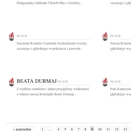
Pielęgniarkę Oddziału Chorób Płuc i Gruźlicy...
szczerego i gł
PŁOCK
PŁOCK
Naszemu Koledze Cezaremu Sochackiemu wyrazy
Naszej Koleża
szczerego i głębokiego współczucia z powodu...
głębokiego wsp
BEATA DURMAJ
PŁOCK
PŁOCK
Z wielkim smutkiem i żalem przyjęliśmy wiadomość
Pani Katarzyni
o śmierci naszej Koleżanki Beaty Durmaj...
głębokiego wsp
« poprzednie
1
...
4
5
6
7
8
9
10
11
12
13