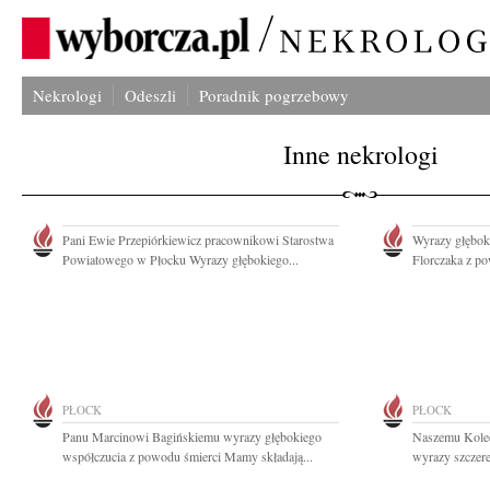
Nekrologi
Odeszli
Poradnik pogrzebowy
Inne nekrologi
Pani Ewie Przepiórkiewicz pracownikowi Starostwa
Wyrazy głębok
Powiatowego w Płocku Wyrazy głębokiego...
Florczaka z po
PŁOCK
PŁOCK
Panu Marcinowi Bagińskiemu wyrazy głębokiego
Naszemu Kole
współczucia z powodu śmierci Mamy składają...
wyrazy szczere