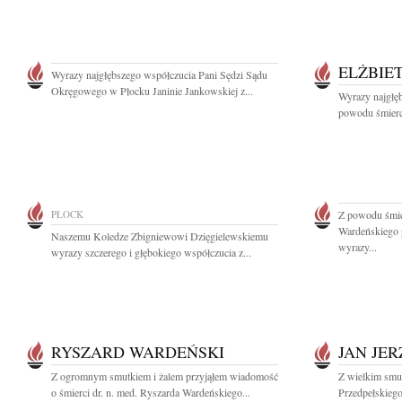
ELŻBIE
Wyrazy najgłębszego współczucia Pani Sędzi Sądu
Okręgowego w Płocku Janinie Jankowskiej z...
Wyrazy najgłę
powodu śmierc
PŁOCK
Z powodu śmier
Wardeńskiego 
Naszemu Koledze Zbigniewowi Dzięgielewskiemu
wyrazy...
wyrazy szczerego i głębokiego współczucia z...
RYSZARD WARDEŃSKI
JAN JE
Z ogromnym smutkiem i żalem przyjąłem wiadomość
Z wielkim smu
o śmierci dr. n. med. Ryszarda Wardeńskiego...
Przedpełskieg