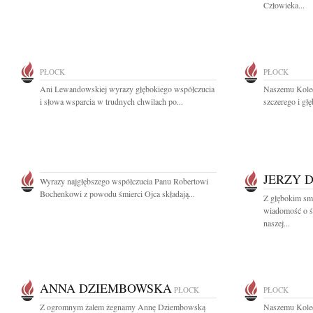
Człowieka...
PŁOCK
PŁOCK
Ani Lewandowskiej wyrazy głębokiego współczucia
Naszemu Kole
i słowa wsparcia w trudnych chwilach po...
szczerego i gł
JERZY 
Wyrazy najgłębszego współczucia Panu Robertowi
Bochenkowi z powodu śmierci Ojca składają...
Z głębokim smu
wiadomość o ś
naszej...
ANNA DZIEMBOWSKA
PŁOCK
PŁOCK
Z ogromnym żalem żegnamy Annę Dziembowską
Naszemu Kole