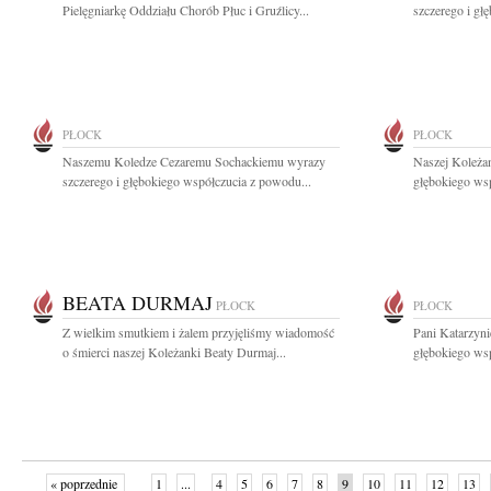
Pielęgniarkę Oddziału Chorób Płuc i Gruźlicy...
szczerego i gł
PŁOCK
PŁOCK
Naszemu Koledze Cezaremu Sochackiemu wyrazy
Naszej Koleża
szczerego i głębokiego współczucia z powodu...
głębokiego wsp
BEATA DURMAJ
PŁOCK
PŁOCK
Z wielkim smutkiem i żalem przyjęliśmy wiadomość
Pani Katarzyni
o śmierci naszej Koleżanki Beaty Durmaj...
głębokiego wsp
« poprzednie
1
...
4
5
6
7
8
9
10
11
12
13