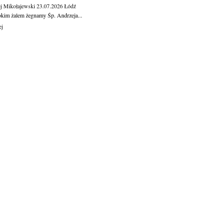
j Mikołajewski
23.07.2026
Łódź
okim żalem żegnamy Śp. Andrzeja...
ej