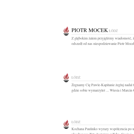
PIOTR MOCEK
ŁÓDŹ
Z głębokim żalem przyjęliśmy wiadomość, ż
odszedł od nas niespodziewanie Piotr Mocek
ŁÓDŹ
Żegnamy Cię Pawle-Kapitanie żegluj nadal 
gdzie sobie wymarzyłeś ... Wiesia i Marcin
ŁÓDŹ
Kochana Paulinko wyrazy współczucia po u