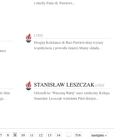
i otuchy Panu dr. Pawłowi...
ŁÓDŹ
Drogiej Koleżance dr Basi Pawłowskiej wyrazy
współczucia z powodu śmierci Mamy składa...
erci
STANISŁAW LESZCZAK
ŁÓDŹ
ść dnia
Odszedł na "Wieczną Wartę" nasz serdeczny Kolega
i...
Stanisław Leszczak wieloletni Pilot drużyn...
7
8
9
10
11
12
13
14
...
516
następne »