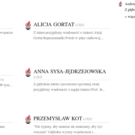
Andrze
Z głęb
+ więc
ALICJA GORTAT
ŁÓDŹ
 wsparcia
Z żalem przyjęliśmy wiadomość o śmierci Alicji
Gortat Reprezentantki Polski w piłce siatkowej,...
ANNA SYSA-JĘDRZEJOWSKA
ŁÓDŹ
ć o
Z głębokim żalem i poczuciem ogromnej straty
 W tym...
przyjęliśmy wiadomość o nagłej śmierci Prof. dr...
PRZEMYSŁAW KOT
ŁÓDŹ
ana
"Nie żyjemy, aby umierać ale umieramy, aby żyć
wiecznie" Głębokie wyrazy współczucia i...