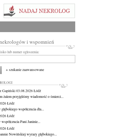
 nekrologów i wspomnień
wisko lub numer ogłoszenia:
+ szukanie zaawansowane
KROLOGI
z Gapiński
03.08.2026
Łódź
m żalem przyjęliśmy wiadomość o śmierci...
.2026
Łódź
 głębokiego współczucia dla...
.2026
Łódź
 współczucia Pani Janinie...
.2026
Łódź
oannie Nowińskiej wyrazy głębokiego...