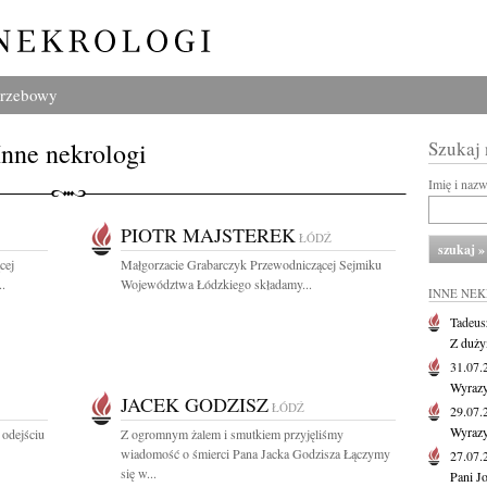
grzebowy
Inne nekrologi
Szukaj
Imię i naz
PIOTR MAJSTEREK
ŁÓDŹ
cej
Małgorzacie Grabarczyk Przewodniczącej Sejmiku
.
Województwa Łódzkiego składamy...
INNE NE
Tadeus
Z duży
31.07
Wyrazy
JACEK GODZISZ
ŁÓDŹ
29.07
Wyrazy
 odejściu
Z ogromnym żalem i smutkiem przyjęliśmy
wiadomość o śmierci Pana Jacka Godzisza Łączymy
27.07
się w...
Pani J