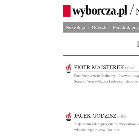
Nekrologi
Odeszli
Poradnik po
PIOTR MAJSTEREK
ŁÓDŹ
Pani Małgorzacie Grabarczyk Przewodniczą
Sejmiku Województwa Łódzkiego głębokie..
JACEK GODZISZ
ŁÓDŹ
Z głębokim żalem przyjęliśmy wiadomość o
wieloletniego pracownika oraz...