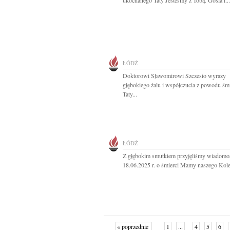
ukochanego Taty Jesteśmy z Tobą. Gosia i...
ŁÓDŹ
Doktorowi Sławomirowi Szczesio wyrazy
głębokiego żalu i współczucia z powodu śmi
Taty...
ŁÓDŹ
Z głębokim smutkiem przyjęliśmy wiadomo
18.06.2025 r. o śmierci Mamy naszego Koleg
« poprzednie
1
...
4
5
6