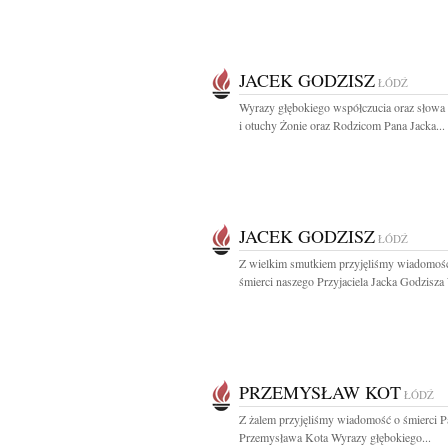
JACEK GODZISZ
ŁÓDŹ
Wyrazy głębokiego współczucia oraz słowa
i otuchy Żonie oraz Rodzicom Pana Jacka...
JACEK GODZISZ
ŁÓDŹ
Z wielkim smutkiem przyjęliśmy wiadomoś
śmierci naszego Przyjaciela Jacka Godzisza
PRZEMYSŁAW KOT
ŁÓDŹ
Z żalem przyjęliśmy wiadomość o śmierci P
Przemysława Kota Wyrazy głębokiego...