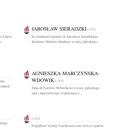
JAROSŁAW SIERADZKI
ŁÓDŹ
e 6 lipca
Ze smutkiem żegnamy dr Jarosława Sieradzkiego
...
Rodzinie i Bliskim składamy wyrazy głębokiego...
AGNIESZKA MARCZYŃSKA-
WDÓWIK
tam,
ŁÓDŹ
 Gdańsk
Panu dr Pawłowi Wdówikowi wyrazy głębokiego
żalu i najszczerszego współczucia z...
ŁÓDŹ
tracie
Najgłębsze wyrazy współczucia oraz słowa wsparcia