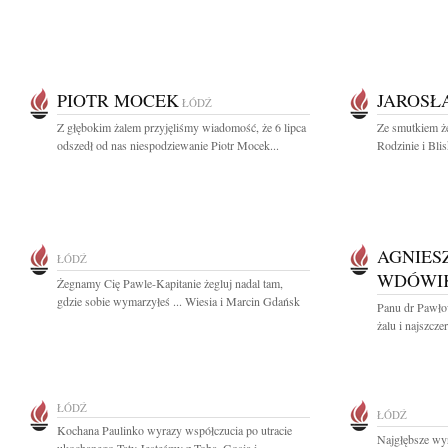
PIOTR MOCEK
JAROSŁ
ŁÓDŹ
Z głębokim żalem przyjęliśmy wiadomość, że 6 lipca
Ze smutkiem ż
odszedł od nas niespodziewanie Piotr Mocek...
Rodzinie i Bli
AGNIES
ŁÓDŹ
WDÓWI
Żegnamy Cię Pawle-Kapitanie żegluj nadal tam,
gdzie sobie wymarzyłeś ... Wiesia i Marcin Gdańsk
Panu dr Pawł
żalu i najszcze
ŁÓDŹ
ŁÓDŹ
Kochana Paulinko wyrazy współczucia po utracie
Najgłębsze wy