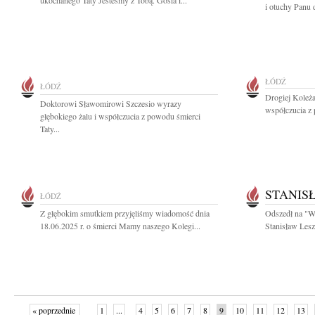
ukochanego Taty Jesteśmy z Tobą. Gosia i...
i otuchy Panu 
ŁÓDŹ
ŁÓDŹ
Drogiej Koleż
Doktorowi Sławomirowi Szczesio wyrazy
współczucia z
głębokiego żalu i współczucia z powodu śmierci
Taty...
STANIS
ŁÓDŹ
Z głębokim smutkiem przyjęliśmy wiadomość dnia
Odszedł na "W
18.06.2025 r. o śmierci Mamy naszego Kolegi...
Stanisław Leszc
« poprzednie
1
...
4
5
6
7
8
9
10
11
12
13