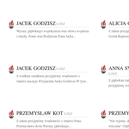
JACEK GODZISZ
ALICJA
ŁÓDŹ
Wyrazy głębokiego współczucia oraz słowa wsparcia
Z żalem przyję
i otuchy Żonie oraz Rodzicom Pana Jacka...
Gortat Reprezen
JACEK GODZISZ
ANNA S
ŁÓDŹ
ŁÓDŹ
Z wielkim smutkiem przyjęliśmy wiadomość o
Z głębokim żal
śmierci naszego Przyjaciela Jacka Godzisza W tym...
przyjęliśmy wi
PRZEMYSŁAW KOT
PRZEMY
ŁÓDŹ
Z żalem przyjęliśmy wiadomość o śmierci Pana
"Nie żyjemy, a
Przemysława Kota Wyrazy głębokiego...
wiecznie" Głęb