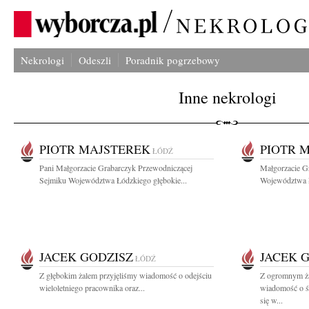
Nekrologi
Odeszli
Poradnik pogrzebowy
Inne nekrologi
PIOTR MAJSTEREK
PIOTR 
ŁÓDŹ
Pani Małgorzacie Grabarczyk Przewodniczącej
Małgorzacie G
Sejmiku Województwa Łódzkiego głębokie...
Województwa Ł
JACEK GODZISZ
JACEK 
ŁÓDŹ
Z głębokim żalem przyjęliśmy wiadomość o odejściu
Z ogromnym ża
wieloletniego pracownika oraz...
wiadomość o ś
się w...