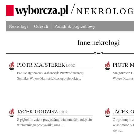
Nekrologi
Odeszli
Poradnik pogrzebowy
Inne nekrologi
PIOTR MAJSTEREK
PIOTR 
ŁÓDŹ
Pani Małgorzacie Grabarczyk Przewodniczącej
Małgorzacie G
Sejmiku Województwa Łódzkiego głębokie...
Województwa Ł
JACEK GODZISZ
JACEK 
ŁÓDŹ
Z głębokim żalem przyjęliśmy wiadomość o odejściu
Z ogromnym ża
wieloletniego pracownika oraz...
wiadomość o ś
się w...