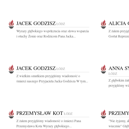
JACEK GODZISZ
ALICJA
ŁÓDŹ
Wyrazy głębokiego współczucia oraz słowa wsparcia
Z żalem przyję
i otuchy Żonie oraz Rodzicom Pana Jacka...
Gortat Reprezen
JACEK GODZISZ
ANNA S
ŁÓDŹ
ŁÓDŹ
Z wielkim smutkiem przyjęliśmy wiadomość o
Z głębokim żal
śmierci naszego Przyjaciela Jacka Godzisza W tym...
przyjęliśmy wi
PRZEMYSŁAW KOT
PRZEMY
ŁÓDŹ
Z żalem przyjęliśmy wiadomość o śmierci Pana
"Nie żyjemy, a
Przemysława Kota Wyrazy głębokiego...
wiecznie" Głęb