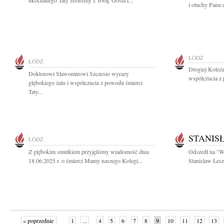
ukochanego Taty Jesteśmy z Tobą. Gosia i...
i otuchy Panu 
ŁÓDŹ
ŁÓDŹ
Drogiej Koleż
Doktorowi Sławomirowi Szczesio wyrazy
współczucia z
głębokiego żalu i współczucia z powodu śmierci
Taty...
STANIS
ŁÓDŹ
Z głębokim smutkiem przyjęliśmy wiadomość dnia
Odszedł na "W
18.06.2025 r. o śmierci Mamy naszego Kolegi...
Stanisław Leszc
« poprzednie
1
...
4
5
6
7
8
9
10
11
12
13