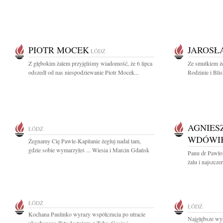
PIOTR MOCEK
JAROSŁ
ŁÓDŹ
Z głębokim żalem przyjęliśmy wiadomość, że 6 lipca
Ze smutkiem ż
odszedł od nas niespodziewanie Piotr Mocek...
Rodzinie i Bli
AGNIES
ŁÓDŹ
WDÓWI
Żegnamy Cię Pawle-Kapitanie żegluj nadal tam,
gdzie sobie wymarzyłeś ... Wiesia i Marcin Gdańsk
Panu dr Pawł
żalu i najszcze
ŁÓDŹ
ŁÓDŹ
Kochana Paulinko wyrazy współczucia po utracie
Najgłębsze wy