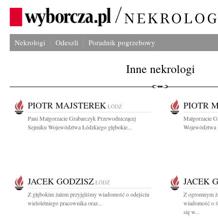
Nekrologi
Odeszli
Poradnik pogrzebowy
Inne nekrologi
PIOTR MAJSTEREK
PIOTR 
ŁÓDŹ
Pani Małgorzacie Grabarczyk Przewodniczącej
Małgorzacie G
Sejmiku Województwa Łódzkiego głębokie...
Województwa Ł
JACEK GODZISZ
JACEK 
ŁÓDŹ
Z głębokim żalem przyjęliśmy wiadomość o odejściu
Z ogromnym ża
wieloletniego pracownika oraz...
wiadomość o ś
się w...