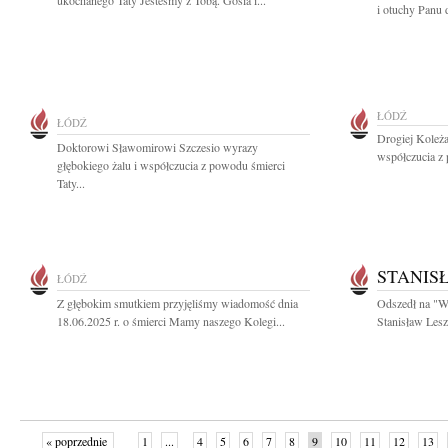
ukochanego Taty Jesteśmy z Tobą. Gosia i...
i otuchy Panu 
ŁÓDŹ
ŁÓDŹ
Drogiej Koleż
Doktorowi Sławomirowi Szczesio wyrazy
współczucia z
głębokiego żalu i współczucia z powodu śmierci
Taty...
STANIS
ŁÓDŹ
Z głębokim smutkiem przyjęliśmy wiadomość dnia
Odszedł na "W
18.06.2025 r. o śmierci Mamy naszego Kolegi...
Stanisław Leszc
« poprzednie
1
...
4
5
6
7
8
9
10
11
12
13