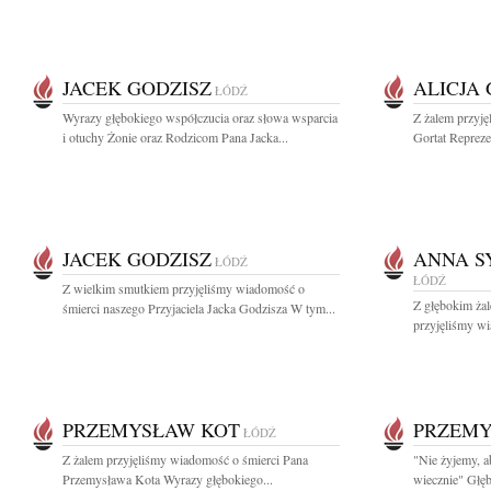
JACEK GODZISZ
ALICJA
ŁÓDŹ
Wyrazy głębokiego współczucia oraz słowa wsparcia
Z żalem przyję
i otuchy Żonie oraz Rodzicom Pana Jacka...
Gortat Reprezen
JACEK GODZISZ
ANNA S
ŁÓDŹ
ŁÓDŹ
Z wielkim smutkiem przyjęliśmy wiadomość o
Z głębokim żal
śmierci naszego Przyjaciela Jacka Godzisza W tym...
przyjęliśmy wi
PRZEMYSŁAW KOT
PRZEMY
ŁÓDŹ
Z żalem przyjęliśmy wiadomość o śmierci Pana
"Nie żyjemy, a
Przemysława Kota Wyrazy głębokiego...
wiecznie" Głęb