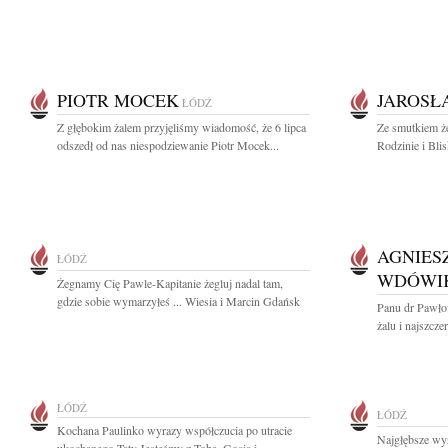
PIOTR MOCEK
JAROSŁ
ŁÓDŹ
Z głębokim żalem przyjęliśmy wiadomość, że 6 lipca
Ze smutkiem ż
odszedł od nas niespodziewanie Piotr Mocek...
Rodzinie i Bli
AGNIES
ŁÓDŹ
WDÓWI
Żegnamy Cię Pawle-Kapitanie żegluj nadal tam,
gdzie sobie wymarzyłeś ... Wiesia i Marcin Gdańsk
Panu dr Pawł
żalu i najszcze
ŁÓDŹ
ŁÓDŹ
Kochana Paulinko wyrazy współczucia po utracie
Najgłębsze wy