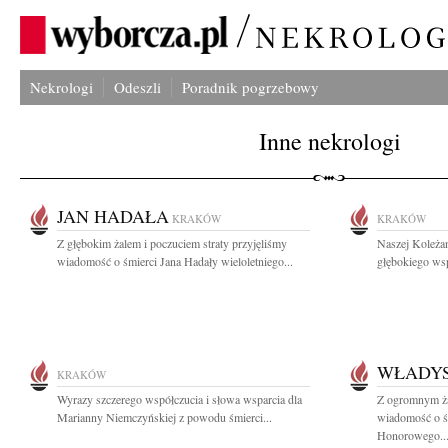
Nekrologi
Odeszli
Poradnik pogrzebowy
Inne nekrologi
JAN HADAŁA
KRAKÓW
KRAKÓW
Z głębokim żalem i poczuciem straty przyjęliśmy
Naszej Koleża
wiadomość o śmierci Jana Hadały wieloletniego...
głębokiego wsp
WŁADYS
KRAKÓW
Wyrazy szczerego współczucia i słowa wsparcia dla
Z ogromnym ża
Marianny Niemczyńskiej z powodu śmierci...
wiadomość o ś
Honorowego..