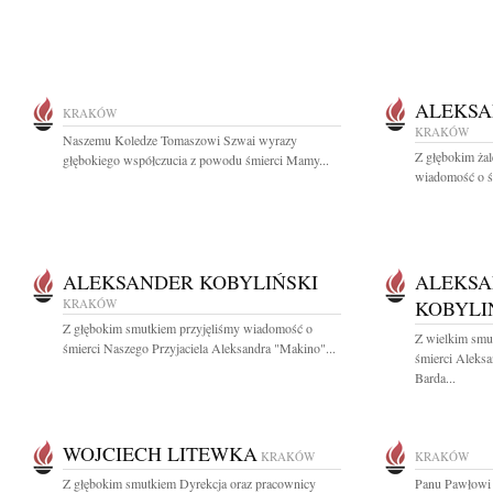
ALEKSA
KRAKÓW
KRAKÓW
Naszemu Koledze Tomaszowi Szwai wyrazy
Z głębokim żal
głębokiego współczucia z powodu śmierci Mamy...
wiadomość o ś
ALEKSANDER KOBYLIŃSKI
ALEKSA
KRAKÓW
KOBYLI
Z głębokim smutkiem przyjęliśmy wiadomość o
Z wielkim smu
śmierci Naszego Przyjaciela Aleksandra "Makino"...
śmierci Aleks
Barda...
WOJCIECH LITEWKA
KRAKÓW
KRAKÓW
Z głębokim smutkiem Dyrekcja oraz pracownicy
Panu Pawłowi