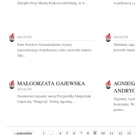
Zarządu Dróg Miasta Krakowa informują, że w...
współczucia i 
KRAKÓW
KRAKÓW
Panu Pawłowi Szymańskiemu wyrazy
Składamy najs
najszczerszego współczucia i żalu z powodu śmierci
powodu śmier
Taty...
MAŁGORZATA GAJEWSKA
AGNIES
KRAKÓW
ANDRYC
Zasmucone żegnamy naszą Przyjaciółkę Małgorzatę
Żegnamy Agni
Gajewską "Małgosię" Dobrą, łagodną,...
Koleżankę. Wdz
pomoc...
« poprzednie
1
...
4
5
6
7
8
9
10
11
12
13