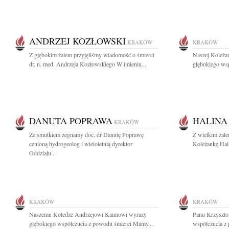
ANDRZEJ KOZŁOWSKI
KRAKÓW
KRAKÓW
Z głębokim żalem przyjęliśmy wiadomość o śmierci
Naszej Koleża
dr. n. med. Andrzeja Kozłowskiego W imieniu...
głębokiego ws
DANUTA POPRAWA
HALINA
KRAKÓW
Ze smutkiem żegnamy doc. dr Danutę Poprawę
Z wielkim żal
cenioną hydrogeolog i wieloletnią dyrektor
Koleżankę Hali
Oddziału...
KRAKÓW
KRAKÓW
Naszemu Koledze Andrzejowi Kaimowi wyrazy
Panu Krzyszto
głębokiego współczucia z powodu śmierci Mamy...
współczucia z 