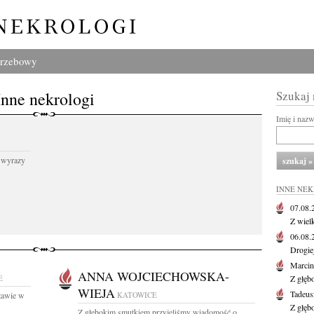
grzebowy
Inne nekrologi
Szukaj
Imię i naz
 wyrazy
INNE NE
07.08
Z wiel
06.08
Drogie
Marcin
ANNA WOJCIECHOWSKA-
E
Z głęb
WIEJA
Tadeus
zawie w
KATOWICE
Z głęb
Z głębokim smutkiem przyjęliśmy wiadomość o