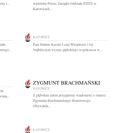
ny i...
wieloletni Prezes Zarządu Oddziału PZITS w
Katowicach...
KATOWICE
iału
Pani Halinie Kaszni I-szej Wiceprezes i Jej
erego...
Najbliższym wyrazy głębokiego współczucia w...
ZYGMUNT BRACHMAŃSKI
KATOWICE
ela
Z głębokim żalem przyjęliśmy wiadomość o śmierci
waną...
Zygmunta Brachmańskiego Honorowego
Obywatela...
KATOWICE