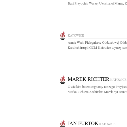
Basi Przybyłek Waszej Ukochanej Mamy, Żo
KATOWICE
Annie Wach Pielęgniarce Oddziałowej Oddz
Kardiochirurgii GCM Katowice wyrazy szcz
MAREK RICHTER
KATOWICE
Z wielkim bólem żegnamy naszego Przyjaci
Marka Richtera Architekta Marek był szano
JAN FURTOK
KATOWICE