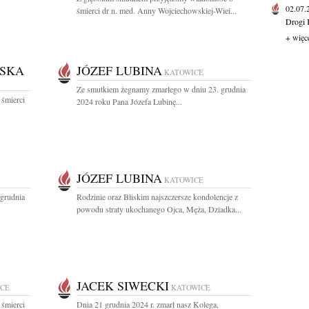
02.07
śmierci dr n. med. Anny Wojciechowskiej-Wiei...
Drogi 
+ więc
LSKA
JÓZEF LUBINA
KATOWICE
Ze smutkiem żegnamy zmarłego w dniu 23. grudnia
 śmierci
2024 roku Pana Józefa Lubinę...
.
JÓZEF LUBINA
KATOWICE
grudnia
Rodzinie oraz Bliskim najszczersze kondolencje z
powodu straty ukochanego Ojca, Męża, Dziadka...
JACEK SIWECKI
CE
KATOWICE
 śmierci
Dnia 21 grudnia 2024 r. zmarł nasz Kolega,