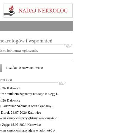
 nekrologów i wspomnień
wisko lub numer ogłoszenia:
+ szukanie zaawansowane
KROLOGI
.2026
Katowice
kim smutkiem żegnamy naszego Kolegę i...
.2026
Katowice
j Koleżance Sabinie Kacan składamy...
 Kurek
24.07.2026
Katowice
okim smutkiem przyjęliśmy wiadomość o...
z Zając
15.07.2026
Katowice
okim smutkiem przyjąłem wiadomość o...