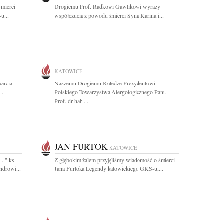
śmierci
Drogiemu Prof. Radkowi Gawlikowi wyrazy
u...
współczucia z powodu śmierci Syna Karina i...
KATOWICE
arcia
Naszemu Drogiemu Koledze Prezydentowi
..
Polskiego Towarzystwa Alergologicznego Panu
Prof. dr hab....
JAN FURTOK
KATOWICE
.." ks.
Z głębokim żalem przyjęliśmy wiadomość o śmierci
drowi...
Jana Furtoka Legendy katowickiego GKS-u,...