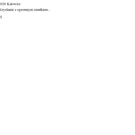
.2026
Katowice
Krystianie z ogromnym smutkiem...
ej