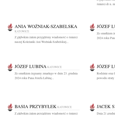
śmierci dr n. 
ANIA WOŹNIAK-SZABELSKA
JÓZEF 
KATOWICE
Ze smutkiem ż
Z głębokim żalem przyjęliśmy wiadomość o śmierci
2024 roku Pana
naszej Koleżanki Ani Woźniak-Szabelskiej...
JÓZEF LUBINA
JÓZEF 
KATOWICE
Ze smutkiem żegnamy zmarłego w dniu 23. grudnia
Rodzinie oraz 
2024 roku Pana Józefa Lubinę...
powodu straty
BASIA PRZYBYŁEK
JACEK 
KATOWICE
Z głębokim żalem przyjęliśmy wiadomość o śmierci
Dnia 21 grudni