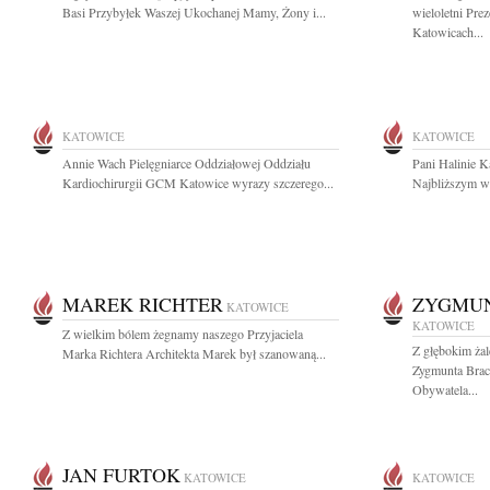
Basi Przybyłek Waszej Ukochanej Mamy, Żony i...
wieloletni Pr
Katowicach...
KATOWICE
KATOWICE
Annie Wach Pielęgniarce Oddziałowej Oddziału
Pani Halinie Ka
Kardiochirurgii GCM Katowice wyrazy szczerego...
Najbliższym wy
MAREK RICHTER
ZYGMU
KATOWICE
KATOWICE
Z wielkim bólem żegnamy naszego Przyjaciela
Z głębokim ża
Marka Richtera Architekta Marek był szanowaną...
Zygmunta Bra
Obywatela...
JAN FURTOK
KATOWICE
KATOWICE