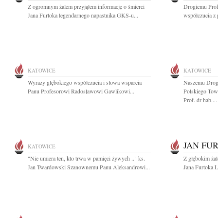
Z ogromnym żalem przyjąłem informację o śmierci
Drogiemu Pro
Jana Furtoka legendarnego napastnika GKS-u...
współczucia z 
KATOWICE
KATOWICE
Wyrazy głębokiego współczucia i słowa wsparcia
Naszemu Drog
Panu Profesorowi Radosławowi Gawlikowi...
Polskiego Tow
Prof. dr hab....
JAN FU
KATOWICE
"Nie umiera ten, kto trwa w pamięci żywych .." ks.
Z głębokim ża
Jan Twardowski Szanownemu Panu Aleksandrowi...
Jana Furtoka 