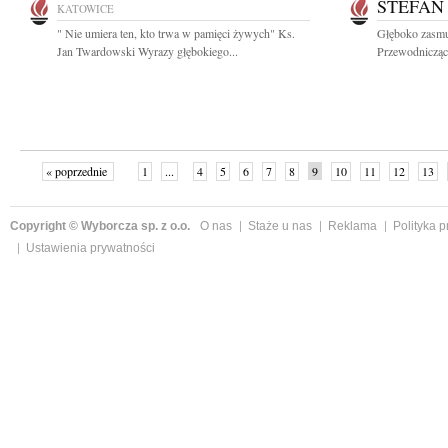
STEFAN
KATOWICE
" Nie umiera ten, kto trwa w pamięci żywych" Ks.
Głęboko zasmu
Jan Twardowski Wyrazy głębokiego...
Przewodnicząc
« poprzednie
1
...
4
5
6
7
8
9
10
11
12
13
Copyright © Wyborcza sp. z o.o.
O nas
Staże u nas
Reklama
Polityka 
Ustawienia prywatności