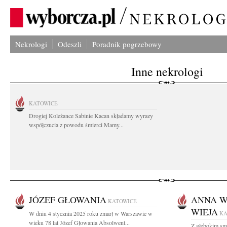
Nekrologi
Odeszli
Poradnik pogrzebowy
Inne nekrologi
KATOWICE
Drogiej Koleżance Sabinie Kacan składamy wyrazy
współczucia z powodu śmierci Mamy...
JÓZEF GŁOWANIA
ANNA W
KATOWICE
WIEJA
W dniu 4 stycznia 2025 roku zmarł w Warszawie w
KA
wieku 78 lat Józef Głowania Absolwent...
Z głębokim sm