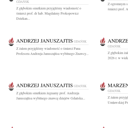
GDAŃSK
Z ogromnym s
Z głębokim smutkiem przyjęliśmy wiadomość o
śmierci prof. 
śmierci prof. dr hab. Magdaleny Prokopowicz
Dziekan...
ANDRZEJ JANUSZAJTIS
ANDRZE
GDAŃSK
GDAŃSK
Z żalem przyjęliśmy wiadomość o śmierci Pana
Z głębokim żal
Profesora Andrzeja Januszajtisa wybitnego Znawcy...
2026 r. w wiek
ANDRZEJ JANUSZAJTIS
MARZE
GDAŃSK
GDAŃSK
Z głębokim smutkiem żegnamy prof. Andrzeja
Z żalem przyj
Januszajtisa wybitnego znawcę dziejów Gdańska...
Umławskiej Prz