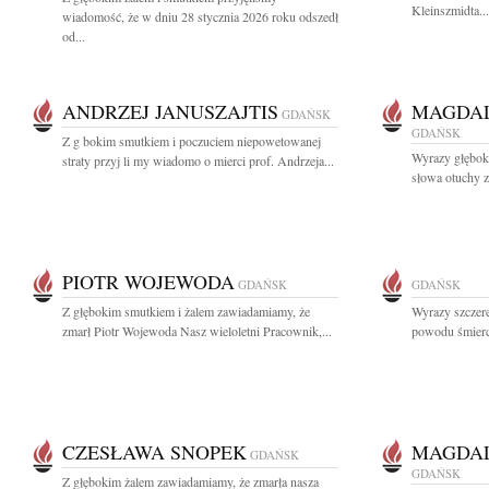
Kleinszmidta...
wiadomość, że w dniu 28 stycznia 2026 roku odszedł
od...
ANDRZEJ JANUSZAJTIS
MAGDAL
GDAŃSK
GDAŃSK
Z g bokim smutkiem i poczuciem niepowetowanej
Wyrazy głęboki
straty przyj li my wiadomo o mierci prof. Andrzeja...
słowa otuchy z
PIOTR WOJEWODA
GDAŃSK
GDAŃSK
Z głębokim smutkiem i żalem zawiadamiamy, że
Wyrazy szczer
zmarł Piotr Wojewoda Nasz wieloletni Pracownik,...
powodu śmierci
CZESŁAWA SNOPEK
MAGDAL
GDAŃSK
GDAŃSK
Z głębokim żalem zawiadamiamy, że zmarła nasza