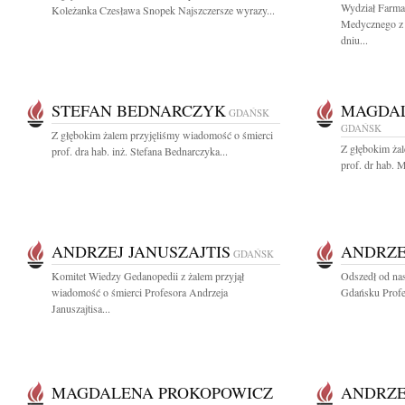
Wydział Farma
Koleżanka Czesława Snopek Najszczersze wyrazy...
Medycznego z 
dniu...
STEFAN BEDNARCZYK
MAGDAL
GDAŃSK
GDAŃSK
Z głębokim żalem przyjęliśmy wiadomość o śmierci
Z głębokim ża
prof. dra hab. inż. Stefana Bednarczyka...
prof. dr hab. 
ANDRZEJ JANUSZAJTIS
ANDRZE
GDAŃSK
Komitet Wiedzy Gedanopedii z żalem przyjął
Odszedł od na
wiadomość o śmierci Profesora Andrzeja
Gdańsku Profes
Januszajtisa...
MAGDALENA PROKOPOWICZ
ANDRZE