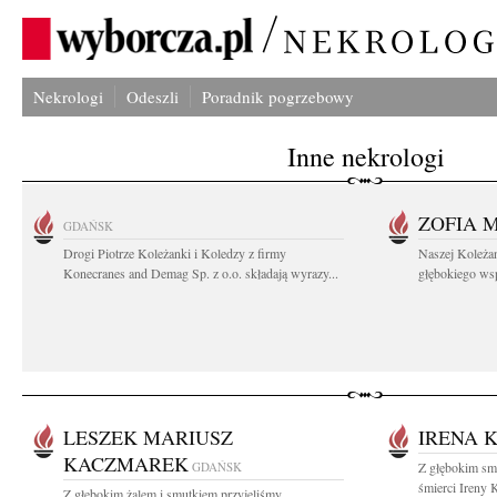
Nekrologi
Odeszli
Poradnik pogrzebowy
Inne nekrologi
ZOFIA 
GDAŃSK
Drogi Piotrze Koleżanki i Koledzy z firmy
Naszej Koleża
Konecranes and Demag Sp. z o.o. składają wyrazy...
głębokiego wspó
LESZEK MARIUSZ
IRENA 
KACZMAREK
GDAŃSK
Z głębokim sm
śmierci Ireny
Z głębokim żalem i smutkiem przyjęliśmy