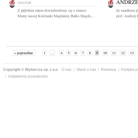
ANDRZE
GDAŃSK
Z głębokim żalem dowiedzieliśmy się o śmierci
Ze smutkiem p
Mamy naszej Koleżanki Magdaleny Batko Magdo,...
prof. Andrzej 
« poprzednie
1
...
4
5
6
7
8
9
10
11
12
13
Copyright © Wyborcza sp. z o.o.
O nas
Staże u nas
Reklama
Polityka 
Ustawienia prywatności