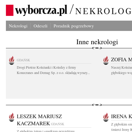
Nekrologi
Odeszli
Poradnik pogrzebowy
Inne nekrologi
ZOFIA 
GDAŃSK
Drogi Piotrze Koleżanki i Koledzy z firmy
Naszej Koleża
Konecranes and Demag Sp. z o.o. składają wyrazy...
głębokiego wspó
LESZEK MARIUSZ
IRENA 
KACZMAREK
GDAŃSK
Z głębokim sm
śmierci Ireny
Z głębokim żalem i smutkiem przyjęliśmy