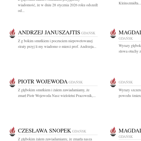
Kleinszmidta...
wiadomość, że w dniu 28 stycznia 2026 roku odszedł
od...
ANDRZEJ JANUSZAJTIS
MAGDAL
GDAŃSK
GDAŃSK
Z g bokim smutkiem i poczuciem niepowetowanej
Wyrazy głęboki
straty przyj li my wiadomo o mierci prof. Andrzeja...
słowa otuchy z
PIOTR WOJEWODA
GDAŃSK
GDAŃSK
Z głębokim smutkiem i żalem zawiadamiamy, że
Wyrazy szczer
zmarł Piotr Wojewoda Nasz wieloletni Pracownik,...
powodu śmierci
CZESŁAWA SNOPEK
MAGDAL
GDAŃSK
GDAŃSK
Z głębokim żalem zawiadamiamy, że zmarła nasza