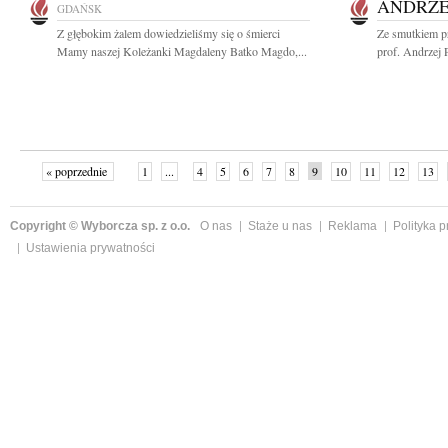
ANDRZE
GDAŃSK
Z głębokim żalem dowiedzieliśmy się o śmierci
Ze smutkiem p
Mamy naszej Koleżanki Magdaleny Batko Magdo,...
prof. Andrzej 
« poprzednie
1
...
4
5
6
7
8
9
10
11
12
13
Copyright © Wyborcza sp. z o.o.
O nas
Staże u nas
Reklama
Polityka 
Ustawienia prywatności