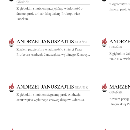
GDAŃSK
Z ogromnym s
Z głębokim smutkiem przyjęliśmy wiadomość o
śmierci prof. 
śmierci prof. dr hab. Magdaleny Prokopowicz
Dziekan...
ANDRZEJ JANUSZAJTIS
ANDRZE
GDAŃSK
GDAŃSK
Z żalem przyjęliśmy wiadomość o śmierci Pana
Z głębokim żal
Profesora Andrzeja Januszajtisa wybitnego Znawcy...
2026 r. w wiek
ANDRZEJ JANUSZAJTIS
MARZE
GDAŃSK
GDAŃSK
Z głębokim smutkiem żegnamy prof. Andrzeja
Z żalem przyj
Januszajtisa wybitnego znawcę dziejów Gdańska...
Umławskiej Prz