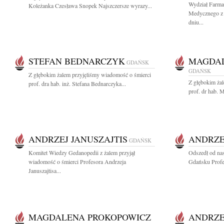
Wydział Farma
Koleżanka Czesława Snopek Najszczersze wyrazy...
Medycznego z 
dniu...
STEFAN BEDNARCZYK
MAGDAL
GDAŃSK
GDAŃSK
Z głębokim żalem przyjęliśmy wiadomość o śmierci
Z głębokim ża
prof. dra hab. inż. Stefana Bednarczyka...
prof. dr hab. 
ANDRZEJ JANUSZAJTIS
ANDRZE
GDAŃSK
Komitet Wiedzy Gedanopedii z żalem przyjął
Odszedł od na
wiadomość o śmierci Profesora Andrzeja
Gdańsku Profes
Januszajtisa...
MAGDALENA PROKOPOWICZ
ANDRZE