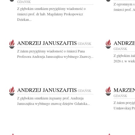
GDAŃSK
Z ogromnym s
Z głębokim smutkiem przyjęliśmy wiadomość o
śmierci prof. 
śmierci prof. dr hab. Magdaleny Prokopowicz
Dziekan...
ANDRZEJ JANUSZAJTIS
ANDRZE
GDAŃSK
GDAŃSK
Z żalem przyjęliśmy wiadomość o śmierci Pana
Z głębokim żal
Profesora Andrzeja Januszajtisa wybitnego Znawcy...
2026 r. w wiek
ANDRZEJ JANUSZAJTIS
MARZE
GDAŃSK
GDAŃSK
Z głębokim smutkiem żegnamy prof. Andrzeja
Z żalem przyj
Januszajtisa wybitnego znawcę dziejów Gdańska...
Umławskiej Prz