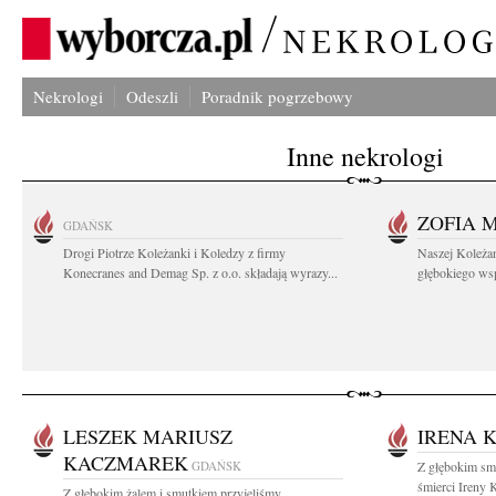
Nekrologi
Odeszli
Poradnik pogrzebowy
Inne nekrologi
ZOFIA 
GDAŃSK
Drogi Piotrze Koleżanki i Koledzy z firmy
Naszej Koleża
Konecranes and Demag Sp. z o.o. składają wyrazy...
głębokiego wspó
LESZEK MARIUSZ
IRENA 
KACZMAREK
GDAŃSK
Z głębokim sm
śmierci Ireny
Z głębokim żalem i smutkiem przyjęliśmy