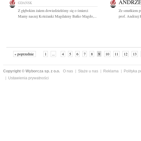
ANDRZE
GDAŃSK
Z głębokim żalem dowiedzieliśmy się o śmierci
Ze smutkiem p
Mamy naszej Koleżanki Magdaleny Batko Magdo,...
prof. Andrzej 
« poprzednie
1
...
4
5
6
7
8
9
10
11
12
13
Copyright © Wyborcza sp. z o.o.
O nas
Staże u nas
Reklama
Polityka 
Ustawienia prywatności