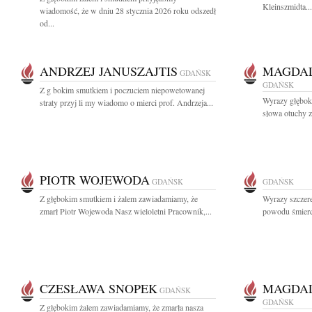
Kleinszmidta...
wiadomość, że w dniu 28 stycznia 2026 roku odszedł
od...
ANDRZEJ JANUSZAJTIS
MAGDAL
GDAŃSK
GDAŃSK
Z g bokim smutkiem i poczuciem niepowetowanej
Wyrazy głęboki
straty przyj li my wiadomo o mierci prof. Andrzeja...
słowa otuchy z
PIOTR WOJEWODA
GDAŃSK
GDAŃSK
Z głębokim smutkiem i żalem zawiadamiamy, że
Wyrazy szczer
zmarł Piotr Wojewoda Nasz wieloletni Pracownik,...
powodu śmierci
CZESŁAWA SNOPEK
MAGDAL
GDAŃSK
GDAŃSK
Z głębokim żalem zawiadamiamy, że zmarła nasza