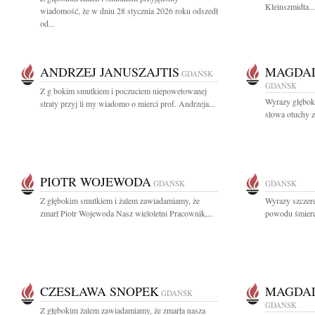
Kleinszmidta...
wiadomość, że w dniu 28 stycznia 2026 roku odszedł
od...
ANDRZEJ JANUSZAJTIS
MAGDAL
GDAŃSK
GDAŃSK
Z g bokim smutkiem i poczuciem niepowetowanej
Wyrazy głęboki
straty przyj li my wiadomo o mierci prof. Andrzeja...
słowa otuchy z
PIOTR WOJEWODA
GDAŃSK
GDAŃSK
Z głębokim smutkiem i żalem zawiadamiamy, że
Wyrazy szczer
zmarł Piotr Wojewoda Nasz wieloletni Pracownik,...
powodu śmierci
CZESŁAWA SNOPEK
MAGDAL
GDAŃSK
GDAŃSK
Z głębokim żalem zawiadamiamy, że zmarła nasza