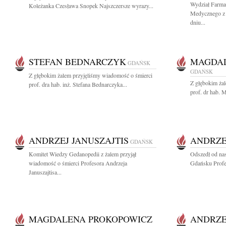
Wydział Farma
Koleżanka Czesława Snopek Najszczersze wyrazy...
Medycznego z 
dniu...
STEFAN BEDNARCZYK
MAGDAL
GDAŃSK
GDAŃSK
Z głębokim żalem przyjęliśmy wiadomość o śmierci
Z głębokim ża
prof. dra hab. inż. Stefana Bednarczyka...
prof. dr hab. 
ANDRZEJ JANUSZAJTIS
ANDRZE
GDAŃSK
Komitet Wiedzy Gedanopedii z żalem przyjął
Odszedł od na
wiadomość o śmierci Profesora Andrzeja
Gdańsku Profes
Januszajtisa...
MAGDALENA PROKOPOWICZ
ANDRZE