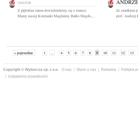
ANDRZE
GDAŃSK
Z głębokim żalem dowiedzieliśmy się o śmierci
Ze smutkiem p
Mamy naszej Koleżanki Magdaleny Batko Magdo,...
prof. Andrzej 
« poprzednie
1
...
4
5
6
7
8
9
10
11
12
13
Copyright © Wyborcza sp. z o.o.
O nas
Staże u nas
Reklama
Polityka 
Ustawienia prywatności