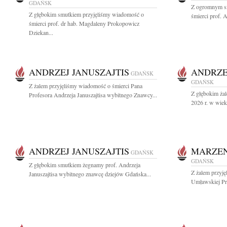
GDAŃSK
Z ogromnym s
Z głębokim smutkiem przyjęliśmy wiadomość o
śmierci prof. 
śmierci prof. dr hab. Magdaleny Prokopowicz
Dziekan...
ANDRZEJ JANUSZAJTIS
ANDRZE
GDAŃSK
GDAŃSK
Z żalem przyjęliśmy wiadomość o śmierci Pana
Z głębokim żal
Profesora Andrzeja Januszajtisa wybitnego Znawcy...
2026 r. w wiek
ANDRZEJ JANUSZAJTIS
MARZE
GDAŃSK
GDAŃSK
Z głębokim smutkiem żegnamy prof. Andrzeja
Z żalem przyj
Januszajtisa wybitnego znawcę dziejów Gdańska...
Umławskiej Prz