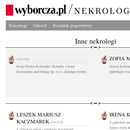
Nekrologi
Odeszli
Poradnik pogrzebowy
Inne nekrologi
ZOFIA 
GDAŃSK
Drogi Piotrze Koleżanki i Koledzy z firmy
Naszej Koleża
Konecranes and Demag Sp. z o.o. składają wyrazy...
głębokiego wspó
LESZEK MARIUSZ
IRENA 
KACZMAREK
GDAŃSK
Z głębokim sm
śmierci Ireny
Z głębokim żalem i smutkiem przyjęliśmy