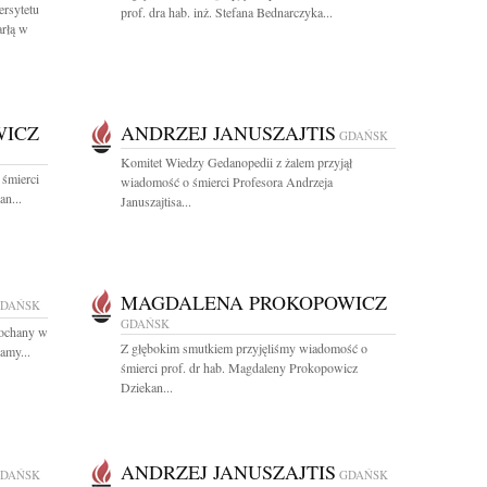
rsytetu
prof. dra hab. inż. Stefana Bednarczyka...
rłą w
WICZ
ANDRZEJ JANUSZAJTIS
GDAŃSK
Komitet Wiedzy Gedanopedii z żalem przyjął
 śmierci
wiadomość o śmierci Profesora Andrzeja
an...
Januszajtisa...
MAGDALENA PROKOPOWICZ
DAŃSK
GDAŃSK
kochany w
Z głębokim smutkiem przyjęliśmy wiadomość o
amy...
śmierci prof. dr hab. Magdaleny Prokopowicz
Dziekan...
ANDRZEJ JANUSZAJTIS
DAŃSK
GDAŃSK