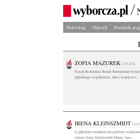
Nekrologi
Odeszli
Poradnik po
ZOFIA MAZUREK
GDAŃSK
Naszej Koleżance Beacie Rumińskiej wyraz
głębokiego współczucia, żalu i wsparcia z...
IRENA KLEINSZMIDT
GDA
Z głębokim smutkiem przyjęliśmy wiadomo
śmierci Ireny Kleinszmidt Mamy Jana