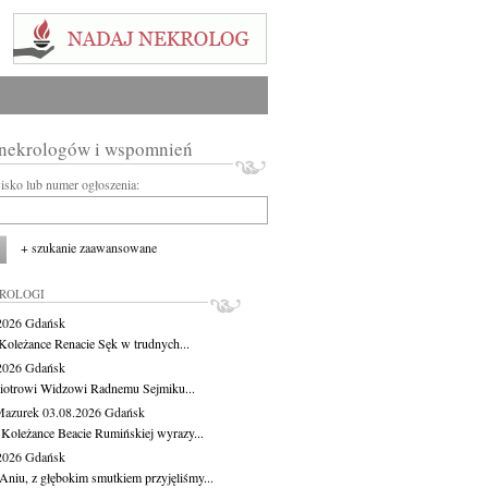
 nekrologów i wspomnień
wisko lub numer ogłoszenia:
+ szukanie zaawansowane
KROLOGI
.2026
Gdańsk
Koleżance Renacie Sęk w trudnych...
.2026
Gdańsk
iotrowi Widzowi Radnemu Sejmiku...
Mazurek
03.08.2026
Gdańsk
 Koleżance Beacie Rumińskiej wyrazy...
.2026
Gdańsk
Aniu, z głębokim smutkiem przyjęliśmy...