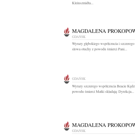
Kleinszmidta...
MAGDALENA PROKOPO
GDAŃSK
Wyrazy głębokiego współczucia i szczerego 
słowa otuchy z powodu śmierci Pani...
GDAŃSK
Wyrazy szczerego współczucia Beacie Kędzi
powodu śmierci Matki składają: Dyrekcja...
MAGDALENA PROKOPO
GDAŃSK