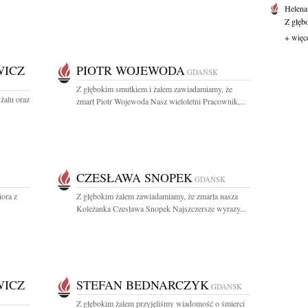
Helena
Z głęb
+ więc
WICZ
PIOTR WOJEWODA
GDAŃSK
Z głębokim smutkiem i żalem zawiadamiamy, że
żalu oraz
zmarł Piotr Wojewoda Nasz wieloletni Pracownik,...
CZESŁAWA SNOPEK
GDAŃSK
ora z
Z głębokim żalem zawiadamiamy, że zmarła nasza
Koleżanka Czesława Snopek Najszczersze wyrazy...
WICZ
STEFAN BEDNARCZYK
GDAŃSK
Z głębokim żalem przyjęliśmy wiadomość o śmierci