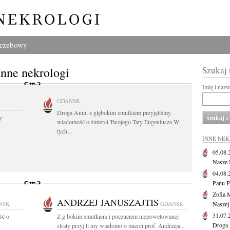
grzebowy
Inne nekrologi
Szukaj
Imię i naz
GDAŃSK
Droga Aniu, z głębokim smutkiem przyjęliśmy
y
wiadomość o śmierci Twojego Taty Eugeniusza W
tych...
INNE NE
05.08
Nasze 
04.08
Panu P
Zofia 
ANDRZEJ JANUSZAJTIS
ŃSK
GDAŃSK
Naszej
31.07
ść o
Z g bokim smutkiem i poczuciem niepowetowanej
Droga 
straty przyj li my wiadomo o mierci prof. Andrzeja...