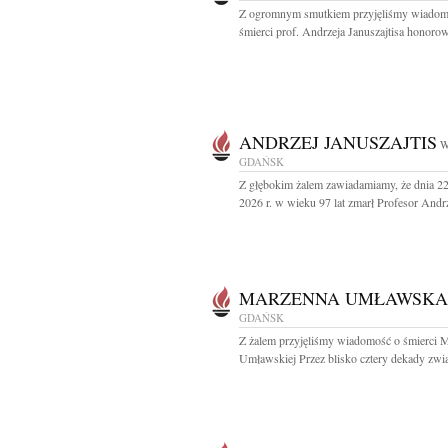
Z ogromnym smutkiem przyjęliśmy wiadom
śmierci prof. Andrzeja Januszajtisa honorow
ANDRZEJ JANUSZAJTIS
W
GDAŃSK
Z głębokim żalem zawiadamiamy, że dnia 22
2026 r. w wieku 97 lat zmarł Profesor Andrz
MARZENNA UMŁAWSKA
GDAŃSK
Z żalem przyjęliśmy wiadomość o śmierci 
Umławskiej Przez blisko cztery dekady zwią