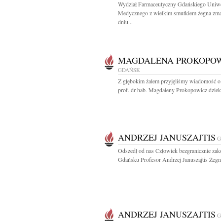
Wydział Farmaceutyczny Gdańskiego Uniwe
Medycznego z wielkim smutkiem żegna zma
dniu...
MAGDALENA PROKOPO
GDAŃSK
Z głębokim żalem przyjęliśmy wiadomość o
prof. dr hab. Magdaleny Prokopowicz dziek
ANDRZEJ JANUSZAJTIS
G
Odszedł od nas Człowiek bezgranicznie za
Gdańsku Profesor Andrzej Januszajtis Żegn
ANDRZEJ JANUSZAJTIS
G