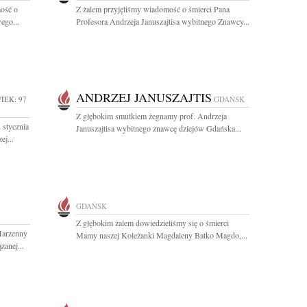
ość o
Z żalem przyjęliśmy wiadomość o śmierci Pana
ego...
Profesora Andrzeja Januszajtisa wybitnego Znawcy...
ANDRZEJ JANUSZAJTIS
IEK: 97
GDAŃSK
Z głębokim smutkiem żegnamy prof. Andrzeja
 stycznia
Januszajtisa wybitnego znawcę dziejów Gdańska...
ej...
GDAŃSK
Z głębokim żalem dowiedzieliśmy się o śmierci
Marzenny
Mamy naszej Koleżanki Magdaleny Batko Magdo,...
zanej...