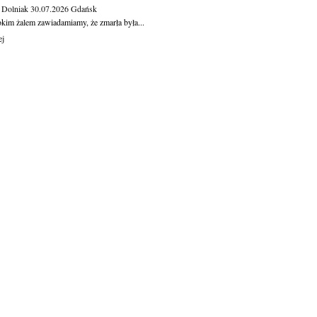
 Dolniak
30.07.2026
Gdańsk
okim żalem zawiadamiamy, że zmarła była...
ej