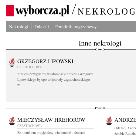
Nekrologi
Odeszli
Poradnik pogrzebowy
Inne nekrologi
GRZEGORZ LIPOWSKI
CZĘSTOCHOWA
Z żalem przyjęliśmy wiadomość o śmierci Grzegorza
Lipowskiego byłego wojewody częstochowskiego
w...
MIECZYSŁAW HREHOROW
ANDRZE
CZĘSTOCHOWA
Odszedł Andrz
Ze smutkiem przyjęliśmy wiadomość o śmierci
żałobie Rodzin