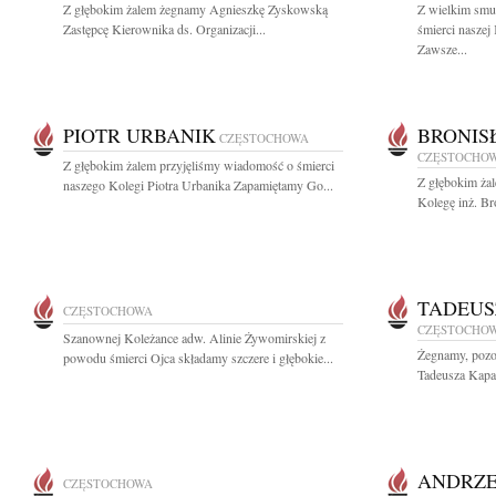
Z głębokim żalem żegnamy Agnieszkę Zyskowską
Z wielkim smu
Zastępcę Kierownika ds. Organizacji...
śmierci naszej
Zawsze...
PIOTR URBANIK
BRONIS
CZĘSTOCHOWA
CZĘSTOCHO
Z głębokim żalem przyjęliśmy wiadomość o śmierci
Z głębokim ża
naszego Kolegi Piotra Urbanika Zapamiętamy Go...
Kolegę inż. Br
TADEUS
CZĘSTOCHOWA
CZĘSTOCHO
Szanownej Koleżance adw. Alinie Żywomirskiej z
Żegnamy, pozos
powodu śmierci Ojca składamy szczere i głębokie...
Tadeusza Kapał
ANDRZE
CZĘSTOCHOWA