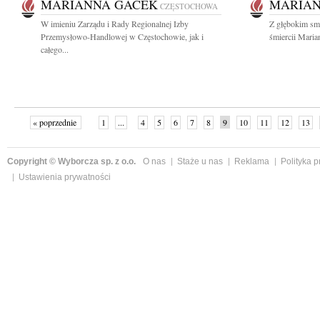
MARIANNA GACEK
MARIAN
CZĘSTOCHOWA
W imieniu Zarządu i Rady Regionalnej Izby
Z głębokim sm
Przemysłowo-Handlowej w Częstochowie, jak i
śmiercii Maria
całego...
« poprzednie
1
...
4
5
6
7
8
9
10
11
12
13
Copyright © Wyborcza sp. z o.o.
O nas
Staże u nas
Reklama
Polityka 
Ustawienia prywatności