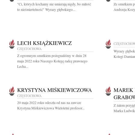
"Ci, których kochamy nie umierają nigdy, bo miłość
Ze smutkiem p
to nieśmiertelność" Wyrazy głębokiego...
Andrzeja Kozy 
LECH KSIĄŻKIEWICZ
CZĘSTOCHO
CZĘSTOCHOWA
Wyrazy głęboki
Z ogromnym smutkiem pożegnaliśmy w dniu 28
Kolegi Damian
maja 2022 roku Naszego Kolegę radcę prawnego
Lecha...
KRYSTYNA MIŚKIEWICZOWA
MAREK 
CZĘSTOCHOWA
GRABO
20 maja 2022 roku odeszła od nas na zawsze
Z żalem przyję
Krystyna Miśkiewiczowa Wieloletni profesor...
Marka Ludwika