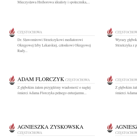
Mieczysława Hrehorowa idealisty i społecznika,...
CZĘSTOCHOWA
CZĘSTOCHO
Dr. Sławomirowi Strzelczykowi mediatorowi
Wyrazy głębok
Okręgowej Izby Lekarskiej, członkowi Okręgowej
Strzelczyka z 
Rady...
ADAM FLORCZYK
CZĘSTOCHOWA
CZĘSTOCHO
Z głębokim żalem przyjęliśmy wiadomość o nagłej
Z głębokim ża
śmierci Adama Florczyka pełnego entuzjazmu...
śmierci Adama 
AGNIESZKA ZYSKOWSKA
AGNIES
CZĘSTOCHOWA
CZĘSTOCHO