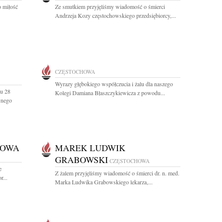
o miłość
Ze smutkiem przyjęliśmy wiadomość o śmierci
Andrzeja Kozy częstochowskiego przedsiębiorcy,...
CZĘSTOCHOWA
Wyrazy głębokiego współczucia i żalu dla naszego
u 28
Kolegi Damiana Błaszczykiewicza z powodu...
wnego
ZOWA
MAREK LUDWIK
GRABOWSKI
CZĘSTOCHOWA
e
Z żalem przyjęliśmy wiadomość o śmierci dr. n. med.
r...
Marka Ludwika Grabowskiego lekarza,...