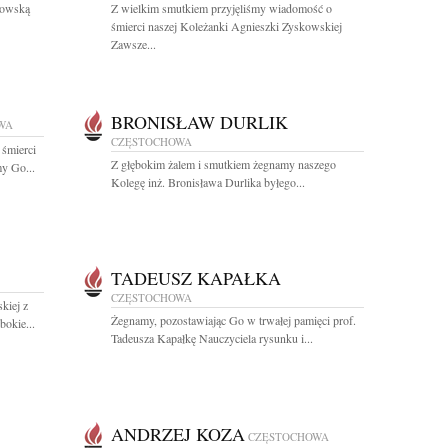
kowską
Z wielkim smutkiem przyjęliśmy wiadomość o
śmierci naszej Koleżanki Agnieszki Zyskowskiej
Zawsze...
BRONISŁAW DURLIK
WA
CZĘSTOCHOWA
 śmierci
Z głębokim żalem i smutkiem żegnamy naszego
y Go...
Kolegę inż. Bronisława Durlika byłego...
TADEUSZ KAPAŁKA
CZĘSTOCHOWA
kiej z
Żegnamy, pozostawiając Go w trwałej pamięci prof.
bokie...
Tadeusza Kapałkę Nauczyciela rysunku i...
ANDRZEJ KOZA
CZĘSTOCHOWA