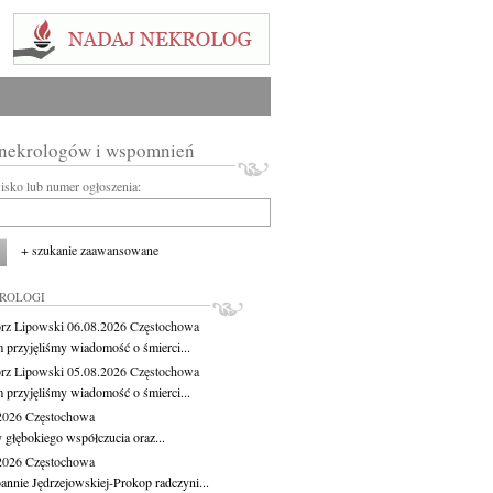
 nekrologów i wspomnień
wisko lub numer ogłoszenia:
+ szukanie zaawansowane
KROLOGI
rz Lipowski
06.08.2026
Częstochowa
m przyjęliśmy wiadomość o śmierci...
rz Lipowski
05.08.2026
Częstochowa
m przyjęliśmy wiadomość o śmierci...
.2026
Częstochowa
 głębokiego współczucia oraz...
.2026
Częstochowa
oannie Jędrzejowskiej-Prokop radczyni...