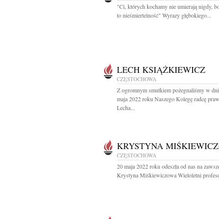
"Ci, których kochamy nie umierają nigdy, b
to nieśmiertelność" Wyrazy głębokiego...
LECH KSIĄŻKIEWICZ
CZĘSTOCHOWA
Z ogromnym smutkiem pożegnaliśmy w dni
maja 2022 roku Naszego Kolegę radcę pra
Lecha...
KRYSTYNA MIŚKIEWIC
CZĘSTOCHOWA
20 maja 2022 roku odeszła od nas na zawsz
Krystyna Miśkiewiczowa Wieloletni profeso