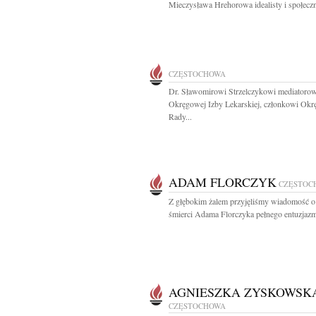
Mieczysława Hrehorowa idealisty i społeczni
CZĘSTOCHOWA
Dr. Sławomirowi Strzelczykowi mediatorow
Okręgowej Izby Lekarskiej, członkowi Okr
Rady...
ADAM FLORCZYK
CZĘSTOC
Z głębokim żalem przyjęliśmy wiadomość o 
śmierci Adama Florczyka pełnego entuzjazm
AGNIESZKA ZYSKOWSK
CZĘSTOCHOWA