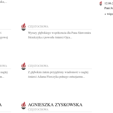
ka,...
12.06
Pani J
+ więc
CZĘSTOCHOWA
i
Wyrazy głębokiego współczucia dla Pana Sławomira
ęgowej
Strzelczyka z powodu śmierci Ojca...
HOWA
CZĘSTOCHOWA
nagłej
Z głębokim żalem przyjęliśmy wiadomość o nagłej
u...
śmierci Adama Florczyka pełnego entuzjazmu...
A
AGNIESZKA ZYSKOWSKA
CZĘSTOCHOWA