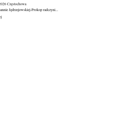
.2026
Częstochowa
oannie Jędrzejowskiej-Prokop radczyni...
ej