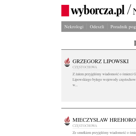
Nekrologi
Odeszli
Poradnik po
GRZEGORZ LIPOWSKI
CZĘSTOCHOWA
Z żalem przyjęliśmy wiadomość o śmierci 
Lipowskiego byłego wojewody częstochow
w...
MIECZYSŁAW HREHOR
CZĘSTOCHOWA
Ze smutkiem przyjęliśmy wiadomość o śmie