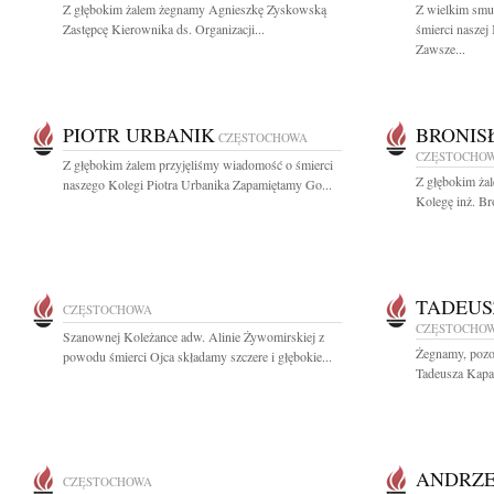
Z głębokim żalem żegnamy Agnieszkę Zyskowską
Z wielkim smu
Zastępcę Kierownika ds. Organizacji...
śmierci naszej
Zawsze...
PIOTR URBANIK
BRONIS
CZĘSTOCHOWA
CZĘSTOCHO
Z głębokim żalem przyjęliśmy wiadomość o śmierci
Z głębokim ża
naszego Kolegi Piotra Urbanika Zapamiętamy Go...
Kolegę inż. Br
TADEUS
CZĘSTOCHOWA
CZĘSTOCHO
Szanownej Koleżance adw. Alinie Żywomirskiej z
Żegnamy, pozos
powodu śmierci Ojca składamy szczere i głębokie...
Tadeusza Kapał
ANDRZE
CZĘSTOCHOWA