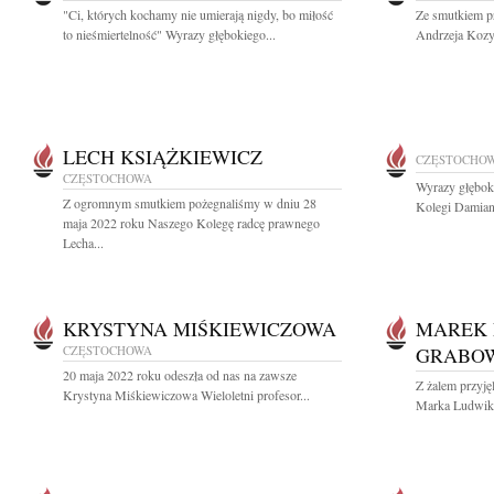
"Ci, których kochamy nie umierają nigdy, bo miłość
Ze smutkiem p
to nieśmiertelność" Wyrazy głębokiego...
Andrzeja Kozy 
LECH KSIĄŻKIEWICZ
CZĘSTOCHO
CZĘSTOCHOWA
Wyrazy głęboki
Z ogromnym smutkiem pożegnaliśmy w dniu 28
Kolegi Damian
maja 2022 roku Naszego Kolegę radcę prawnego
Lecha...
KRYSTYNA MIŚKIEWICZOWA
MAREK 
CZĘSTOCHOWA
GRABO
20 maja 2022 roku odeszła od nas na zawsze
Z żalem przyję
Krystyna Miśkiewiczowa Wieloletni profesor...
Marka Ludwika