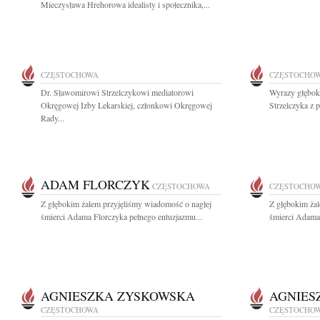
Mieczysława Hrehorowa idealisty i społecznika,...
CZĘSTOCHOWA
CZĘSTOCHO
Dr. Sławomirowi Strzelczykowi mediatorowi
Wyrazy głębok
Okręgowej Izby Lekarskiej, członkowi Okręgowej
Strzelczyka z 
Rady...
ADAM FLORCZYK
CZĘSTOCHOWA
CZĘSTOCHO
Z głębokim żalem przyjęliśmy wiadomość o nagłej
Z głębokim ża
śmierci Adama Florczyka pełnego entuzjazmu...
śmierci Adama 
AGNIESZKA ZYSKOWSKA
AGNIES
CZĘSTOCHOWA
CZĘSTOCHO