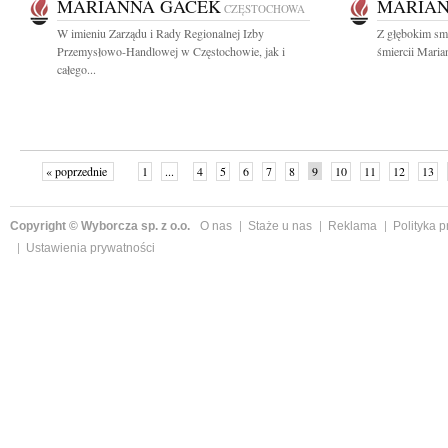
MARIANNA GACEK
MARIAN
CZĘSTOCHOWA
W imieniu Zarządu i Rady Regionalnej Izby
Z głębokim sm
Przemysłowo-Handlowej w Częstochowie, jak i
śmiercii Maria
całego...
« poprzednie
1
...
4
5
6
7
8
9
10
11
12
13
Copyright © Wyborcza sp. z o.o.
O nas
Staże u nas
Reklama
Polityka 
Ustawienia prywatności