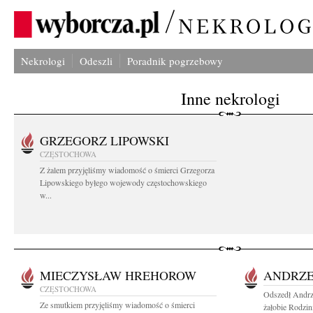
Nekrologi
Odeszli
Poradnik pogrzebowy
Inne nekrologi
GRZEGORZ LIPOWSKI
CZĘSTOCHOWA
Z żalem przyjęliśmy wiadomość o śmierci Grzegorza
Lipowskiego byłego wojewody częstochowskiego
w...
MIECZYSŁAW HREHOROW
ANDRZE
CZĘSTOCHOWA
Odszedł Andrz
Ze smutkiem przyjęliśmy wiadomość o śmierci
żałobie Rodzin