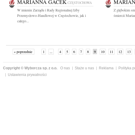
MARIANNA GACEK
MARIAN
CZĘSTOCHOWA
W imieniu Zarządu i Rady Regionalnej Izby
Z głębokim sm
Przemysłowo-Handlowej w Częstochowie, jak i
śmiercii Maria
całego...
« poprzednie
1
...
4
5
6
7
8
9
10
11
12
13
Copyright © Wyborcza sp. z o.o.
O nas
Staże u nas
Reklama
Polityka 
Ustawienia prywatności