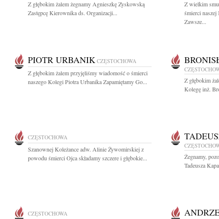
Z głębokim żalem żegnamy Agnieszkę Zyskowską
Z wielkim smu
Zastępcę Kierownika ds. Organizacji...
śmierci naszej
Zawsze...
PIOTR URBANIK
BRONIS
CZĘSTOCHOWA
CZĘSTOCHO
Z głębokim żalem przyjęliśmy wiadomość o śmierci
Z głębokim ża
naszego Kolegi Piotra Urbanika Zapamiętamy Go...
Kolegę inż. Br
TADEUS
CZĘSTOCHOWA
CZĘSTOCHO
Szanownej Koleżance adw. Alinie Żywomirskiej z
Żegnamy, pozos
powodu śmierci Ojca składamy szczere i głębokie...
Tadeusza Kapał
ANDRZE
CZĘSTOCHOWA