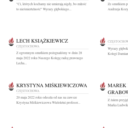
"Ci, których kochamy nie umierają nigdy, bo miłość
Ze smutkiem p
to nieśmiertelność" Wyrazy głębokiego...
Andrzeja Kozy 
LECH KSIĄŻKIEWICZ
CZĘSTOCHO
CZĘSTOCHOWA
Wyrazy głęboki
Z ogromnym smutkiem pożegnaliśmy w dniu 28
Kolegi Damian
maja 2022 roku Naszego Kolegę radcę prawnego
Lecha...
KRYSTYNA MIŚKIEWICZOWA
MAREK 
CZĘSTOCHOWA
GRABO
20 maja 2022 roku odeszła od nas na zawsze
Z żalem przyję
Krystyna Miśkiewiczowa Wieloletni profesor...
Marka Ludwika