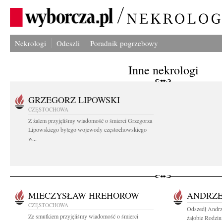
Nekrologi
Odeszli
Poradnik pogrzebowy
Inne nekrologi
GRZEGORZ LIPOWSKI
CZĘSTOCHOWA
Z żalem przyjęliśmy wiadomość o śmierci Grzegorza
Lipowskiego byłego wojewody częstochowskiego
w...
MIECZYSŁAW HREHOROW
ANDRZE
CZĘSTOCHOWA
Odszedł Andrz
Ze smutkiem przyjęliśmy wiadomość o śmierci
żałobie Rodzin