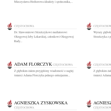
Mieczysława Hrehorowa idealisty i społecznika,...
CZĘSTOCHOWA
CZĘSTOCHO
Dr. Sławomirowi Strzelczykowi mediatorowi
Wyrazy głębok
Okręgowej Izby Lekarskiej, członkowi Okręgowej
Strzelczyka z 
Rady...
ADAM FLORCZYK
CZĘSTOCHOWA
CZĘSTOCHO
Z głębokim żalem przyjęliśmy wiadomość o nagłej
Z głębokim ża
śmierci Adama Florczyka pełnego entuzjazmu...
śmierci Adama 
AGNIESZKA ZYSKOWSKA
AGNIES
CZĘSTOCHOWA
CZĘSTOCHO