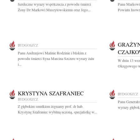
Serdeczne wyrazy współczucia z powodu śmierci
Panu Markowi 
Żony Dr Markowi Muszytowskiemu oraz Jego...
Powiatu Inowr
GRAŻYN
BYDGOSZCZ
CZAJK
Panu Andrzejowi Malinie Rodzinie i bliskim z
powodu śmierci Syna Marcina Szczere wyrazy żalu
W dniu 13 wrz
i...
Okręgowego w 
KRYSTYNA SZAFRANIEC
BYDGOSZCZ
BYDGOSZCZ
Panu Generał
Z głębokim smutkiem żegnamy prof. dr hab.
wyrazy głęboki
Krystynę Szafraniec wybitną uczoną, specjalistkę w...