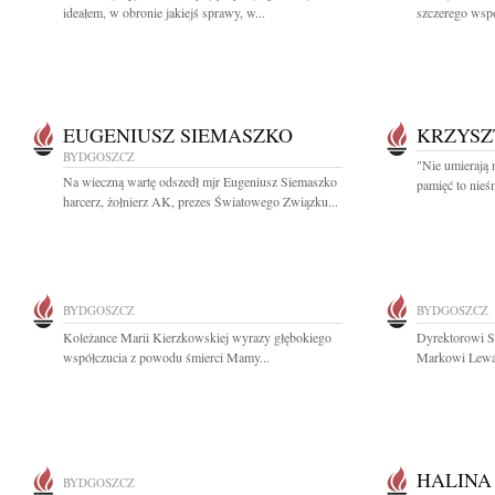
ideałem, w obronie jakiejś sprawy, w...
szczerego wspó
EUGENIUSZ SIEMASZKO
KRZYSZ
BYDGOSZCZ
"Nie umierają 
Na wieczną wartę odszedł mjr Eugeniusz Siemaszko
pamięć to nieś
harcerz, żołnierz AK, prezes Światowego Związku...
BYDGOSZCZ
BYDGOSZCZ
Koleżance Marii Kierzkowskiej wyrazy głębokiego
Dyrektorowi
współczucia z powodu śmierci Mamy...
Markowi Lewa
HALINA
BYDGOSZCZ