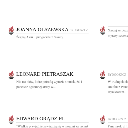
JOANNA OLSZEWSKA
BYDGOSZCZ
Naszej serdec
wyrazy szczer
Żegnaj Asiu... przyjaciele z Gazety
LEONARD PIETRASZAK
BYDGOSZCZ
Nie ma słów, które potrafią wyrazić smutek, żal i
W trudnych ch
poczucie ogromnej straty w...
smutku z Pan
Dyrektorem...
EDWARD GRĄDZIEL
BYDGOSZCZ
"Wielkie przyjaźnie zawiązują się w pogoni za jakimś
Panu prof. dr