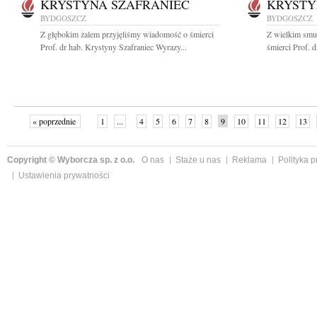
KRYSTYNA SZAFRANIEC
KRYSTY
BYDGOSZCZ
BYDGOSZCZ
Z głębokim żalem przyjęliśmy wiadomość o śmierci
Z wielkim smu
Prof. dr hab. Krystyny Szafraniec Wyrazy...
śmierci Prof. d
« poprzednie
1
...
4
5
6
7
8
9
10
11
12
13
Copyright © Wyborcza sp. z o.o.
O nas
Staże u nas
Reklama
Polityka 
Ustawienia prywatności