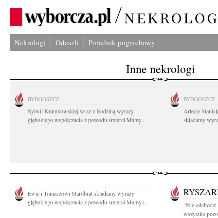
Nekrologi
Odeszli
Poradnik pogrzebowy
Inne nekrologi
BYDGOSZCZ
BYDGOSZCZ
Sylwii Kramkowskiej wraz z Rodziną wyrazy
Arlecie Stanis
głębokiego współczucia z powodu śmierci Mamy...
składamy wyraz
RYSZAR
Ewie i Tomaszowi Starobrat składamy wyrazy
głębokiego współczucia z powodu śmierci Mamy i...
"Nie odchodzi 
wszystko pozost