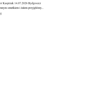
or Kasprzak
14.07.2026
Bydgoszcz
mnym smutkiem i żalem przyjęliśmy...
ej