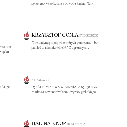
szczerego współczucia z powodu śmierci Taty...
KRZYSZTOF GONIA
BYDGOSZCZ
"Nie umierają nigdy ci, o których pamiętamy - bo
iemaszko
pamięć to nieśmiertelność." Z ogromnym...
wiązku...
BYDGOSZCZ
bokiego
Dyrektorowi SP WZOZ MSWiA w Bydgoszczy
Markowi Lewandowskiemu wyrazy głębokiego...
HALINA KNOP
BYDGOSZCZ