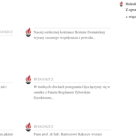
Heliod
Z ogro
+ więc
GOSZCZ
Naszej serdecznej koleżance Bożenie Domańskiej
wyrazy szczerego współczucia z powodu...
BYDGOSZCZ
żal i
W trudnych chwilach pożegnania Ojca łączymy się w
smutku z Panem Bogdanem Tyborskim
Dyrektorem...
BYDGOSZCZ
za jakimś
Panu prof. dr hab. Bartoszowi Rakoczy wyrazy