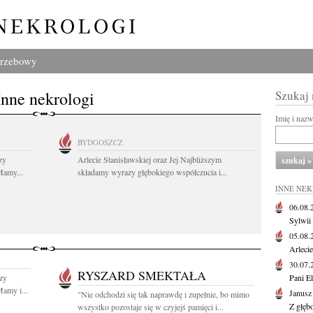
grzebowy
Inne nekrologi
Szukaj
Imię i naz
BYDGOSZCZ
zy
Arlecie Stanisławskiej oraz Jej Najbliższym
Mamy...
składamy wyrazy głębokiego współczucia i...
INNE NE
06.08
Sylwii
05.08
Arlecie
30.07
RYSZARD SMEKTAŁA
zy
Pani El
amy i...
Janusz
"Nie odchodzi się tak naprawdę i zupełnie, bo mimo
Z głęb
wszystko pozostaje się w czyjejś pamięci i...