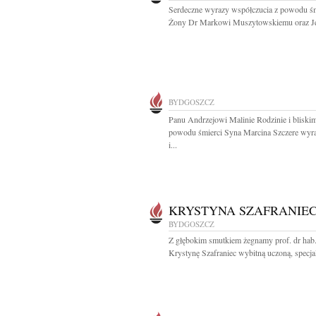
Serdeczne wyrazy współczucia z powodu śm
Żony Dr Markowi Muszytowskiemu oraz Je
BYDGOSZCZ
Panu Andrzejowi Malinie Rodzinie i bliski
powodu śmierci Syna Marcina Szczere wyra
i...
KRYSTYNA SZAFRANIE
BYDGOSZCZ
Z głębokim smutkiem żegnamy prof. dr hab
Krystynę Szafraniec wybitną uczoną, specjal