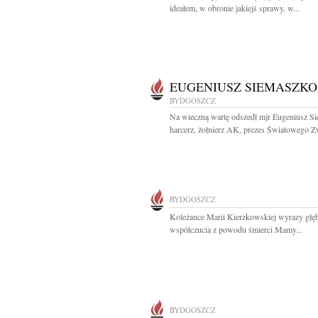
ideałem, w obronie jakiejś sprawy, w...
EUGENIUSZ SIEMASZKO
BYDGOSZCZ
Na wieczną wartę odszedł mjr Eugeniusz S
harcerz, żołnierz AK, prezes Światowego Z
BYDGOSZCZ
Koleżance Marii Kierzkowskiej wyrazy głę
współczucia z powodu śmierci Mamy...
BYDGOSZCZ