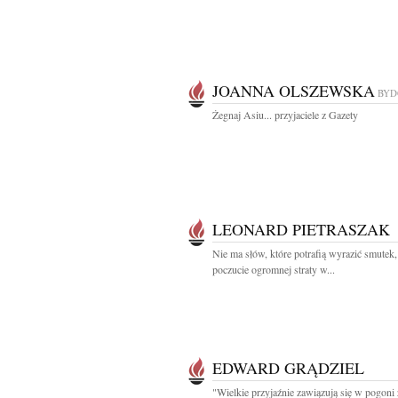
JOANNA OLSZEWSKA
BYD
Żegnaj Asiu... przyjaciele z Gazety
LEONARD PIETRASZAK
Nie ma słów, które potrafią wyrazić smutek, 
poczucie ogromnej straty w...
EDWARD GRĄDZIEL
"Wielkie przyjaźnie zawiązują się w pogoni 