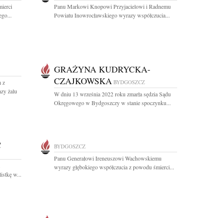
ierci
Panu Markowi Knopowi Przyjacielowi i Radnemu
go...
Powiatu Inowrocławskiego wyrazy współczucia...
GRAŻYNA KUDRYCKA-
CZAJKOWSKA
m z
BYDGOSZCZ
zy żalu
W dniu 13 września 2022 roku zmarła sędzia Sądu
Okręgowego w Bydgoszczy w stanie spoczynku...
C
BYDGOSZCZ
Panu Generałowi Ireneuszowi Wachowskiemu
.
wyrazy głębokiego współczucia z powodu śmierci...
istkę w...