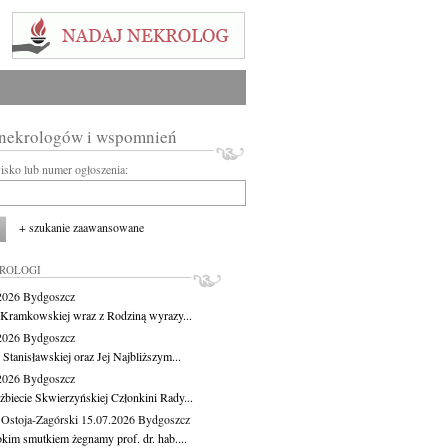
 nekrologów i wspomnień
wisko lub numer ogłoszenia:
+ szukanie zaawansowane
KROLOGI
.2026
Bydgoszcz
 Kramkowskiej wraz z Rodziną wyrazy...
.2026
Bydgoszcz
 Stanisławskiej oraz Jej Najbliższym...
.2026
Bydgoszcz
żbiecie Skwierzyńskiej Członkini Rady...
 Ostoja-Zagórski
15.07.2026
Bydgoszcz
okim smutkiem żegnamy prof. dr. hab....