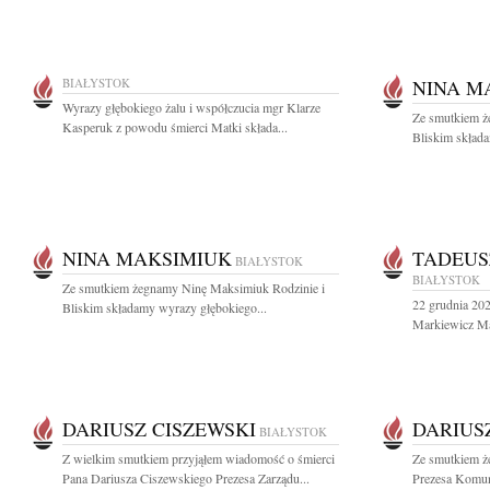
BIAŁYSTOK
NINA M
Wyrazy głębokiego żalu i współczucia mgr Klarze
Ze smutkiem ż
Kasperuk z powodu śmierci Matki składa...
Bliskim składa
NINA MAKSIMIUK
TADEUS
BIAŁYSTOK
BIAŁYSTOK
Ze smutkiem żegnamy Ninę Maksimiuk Rodzinie i
22 grudnia 202
Bliskim składamy wyrazy głębokiego...
Markiewicz Mąż
DARIUSZ CISZEWSKI
DARIUS
BIAŁYSTOK
Z wielkim smutkiem przyjąłem wiadomość o śmierci
Ze smutkiem ż
Pana Dariusza Ciszewskiego Prezesa Zarządu...
Prezesa Komun