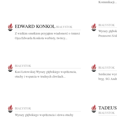
Komunikacji...
EDWARD KONKOL
BIAŁYSTOK
BIAŁYSTOK
Wyrazy głębok
Z wielkim smutkiem przyjąłem wiadomość o śmierci
Prezesowi SARP
Ojca Edwarda Konkola werbisty, twórcy...
BIAŁYSTOK
BIAŁYSTOK
Kasi Łotowskiej Wyrazy głębokiego współczucia,
Serdeczne wyra
otuchy i wsparcia w trudnych chwilach...
bryg. SG Andr
TADEUS
BIAŁYSTOK
BIAŁYSTOK
Wyrazy głębokiego współczucia i słowa otuchy