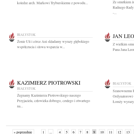
Ze smutkiem ż
koledze arch. Markowi Tryburskiemu z powodu...
Radnego Rady 
-...
BIAŁYSTOK
JAN LE
Żonie Uli i córce Ani składamy wyrazy głębokiego
Z wielkim smu
współczucia i słowa wsparcia w...
Pana Jana Leoń
KAZIMIERZ PIOTROWSKI
BIAŁYSTOK
BIAŁYSTOK
Szanownemu 
Żegnamy Kazimierza Piotrowskiego naszego
Ordynatorowi
Przyjaciela, człowieka dobrego, czułego i otwartego
Łomży wyrazy.
na...
« poprzednie
1
...
4
5
6
7
8
9
10
11
12
13