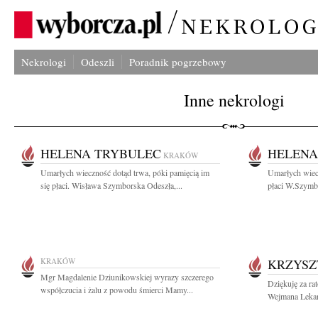
Nekrologi
Odeszli
Poradnik pogrzebowy
Inne nekrologi
HELENA TRYBULEC
HELENA
KRAKÓW
Umarłych wieczność dotąd trwa, póki pamięcią im
Umarłych wiecz
się płaci. Wisława Szymborska Odeszła,...
płaci W.Szymbo
KRAKÓW
KRZYSZ
Mgr Magdalenie Dziunikowskiej wyrazy szczerego
Dziękuję za ra
współczucia i żalu z powodu śmierci Mamy...
Wejmana Lekar