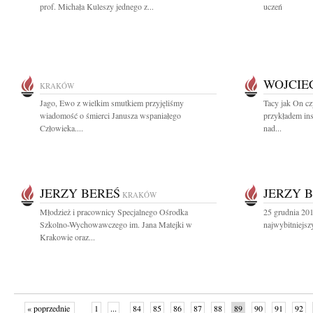
prof. Michała Kuleszy jednego z...
uczeń
WOJCIE
KRAKÓW
Jago, Ewo z wielkim smutkiem przyjęliśmy
Tacy jak On c
wiadomość o śmierci Janusza wspaniałego
przykładem ins
Człowieka....
nad...
JERZY BEREŚ
JERZY 
KRAKÓW
Młodzież i pracownicy Specjalnego Ośrodka
25 grudnia 201
Szkolno-Wychowawczego im. Jana Matejki w
najwybitniejszy
Krakowie oraz...
« poprzednie
1
...
84
85
86
87
88
89
90
91
92