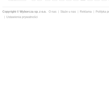
»
Copyright © Wyborcza sp. z o.o.
O nas
Staże u nas
Reklama
Polityka 
Ustawienia prywatności