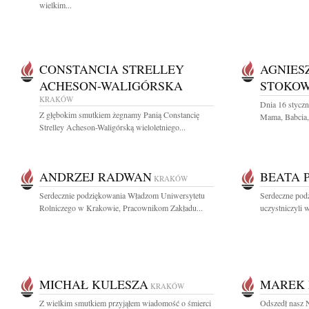
wielkim...
CONSTANCIA STRELLEY
AGNIES
ACHESON-WALIGÓRSKA
STOKO
KRAKÓW
Dnia 16 styczn
Z głębokim smutkiem żegnamy Panią Constancię
Mama, Babcia, 
Strelley Acheson-Waligórską wieloletniego...
ANDRZEJ RADWAN
BEATA 
KRAKÓW
Serdecznie podziękowania Władzom Uniwersytetu
Serdeczne podz
Rolniczego w Krakowie, Pracownikom Zakładu...
uczystniczyli w
MICHAŁ KULESZA
MAREK 
KRAKÓW
Z wielkim smutkiem przyjąłem wiadomość o śmierci
Odszedł nasz 