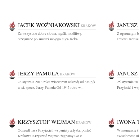
JACEK WOŹNIAKOWSKI
JANUSZ
KRAKÓW
Za wszystkie dobre słowa, myśli, modlitwy,
Z ogromnym bó
otrzymane po śmierci mojego Ojca Jacka...
śmierci Janusz
JERZY PAMUŁA
JANUSZ
KRAKÓW
28 stycznia 2013 roku wieczorem odszedł od nas płk
25 stycznia 20
w st. spocz. Jerzy Pamuła Od 1945 roku w...
Przyjaciel i ws
KRZYSZTOF WEJMAN
IWONA 
KRAKÓW
Odszedł nasz Przyjaciel, wspaniały artysta, postać
W momencie śm
Krakowa Krzysztof Wejman żegnamy Go z
świadomość nic